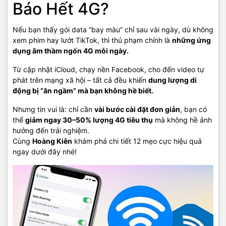
Báo Hết 4G?
Nếu bạn thấy gói data “bay màu” chỉ sau vài ngày, dù không
xem phim hay lướt TikTok, thì thủ phạm chính là
những ứng
dụng âm thầm ngốn 4G mỗi ngày.
Từ cập nhật iCloud, chạy nền Facebook, cho đến video tự
phát trên mạng xã hội – tất cả đều khiến
dung lượng di
động bị “ăn ngầm” mà bạn không hề biết.
Nhưng tin vui là: chỉ cần
vài bước cài đặt đơn giản
, bạn có
thể
giảm ngay 30–50% lượng 4G tiêu thụ
mà không hề ảnh
hưởng đến trải nghiệm.
Cùng
Hoàng Kiên
khám phá chi tiết 12 mẹo cực hiệu quả
ngay dưới đây nhé!