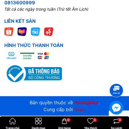
0813600999
Tất cả các ngày trong tuần (Trừ tết Âm Lịch)
LIÊN KẾT SÀN
HÌNH THỨC THANH TOÁN
Bản quyền thuộc về
Hoangkien
.
Cung cấp bởi
Sapo
0
0
0
Trang chủ
Danh mục
Giỏ hàng
Yêu thích
So sánh