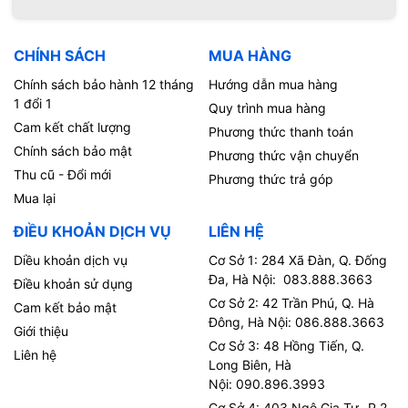
CHÍNH SÁCH
MUA HÀNG
Chính sách bảo hành 12 tháng
Hướng dẫn mua hàng
1 đổi 1
Quy trình mua hàng
Cam kết chất lượng
Phương thức thanh toán
Chính sách bảo mật
Phương thức vận chuyển
Thu cũ - Đổi mới
Phương thức trả góp
Mua lại
ĐIỀU KHOẢN DỊCH VỤ
LIÊN HỆ
Diều khoản dịch vụ
Cơ Sở 1: 284 Xã Đàn, Q. Đống
Đa, Hà Nội: 083.888.3663
Điều khoản sử dụng
Cơ Sở 2: 42 Trần Phú, Q. Hà
Cam kết bảo mật
Đông, Hà Nội: 086.888.3663
Giới thiệu
Cơ Sở 3: 48 Hồng Tiến, Q.
Liên hệ
Long Biên, Hà
Nội: 090.896.3993
Cơ Sở 4: 403 Ngô Gia Tự- P.2,