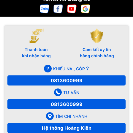
Thanh toán
Cam kết uy tín
khi nhận hàng
hàng chính hãng
KHIẾU NẠI, GÓP Ý
0813600999
TƯ VẤN
0813600999
TÌM CHI NHÁNH
Hệ thống Hoàng Kiên