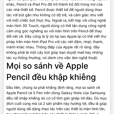
khác, Pencil và iPad Pro đã trở thành bộ đôi trong mơ của
các nhà thiết kế. Pencil được thiết kế để người dùng thao
tác với bút gần như không có độ trễ, và cảm giác như viết
với một chiếc bút thực thụ. Ngoài ra, kết hợp với công nghệ
màn hình 3D Touch, người dùng có thể tận dụng công nghệ
cảm ứng góc nghiêng so với màn hình trên Pencil để thay
đổi nét vẽ. Đây cũng là lý do tại sao Apple lại có thể viết thư
pháp trên màn hình iPad Pro với các nét đậm, nhạt, thanh,
mảnh khác nhau. Thông điệp của Apple rất rõ ràng: đây
không phải là một cây bút giúp bạn duyệt mail hay những
tác vụ thông thường, nó dành cho việc làm nghệ thuật.
Mọi so sánh về Apple
Pencil đều khập khiễng
Đầu tiên, chúng ta phải khẳng định rằng, mọi so sánh về
Apple Pencil và S Pen trên dòng Galaxy Note của Samsung
đều rất khập khiễng dù có cố tình gán ghép tới đâu. Dù mục
đích cuối cùng mà cả 2 sản phẩm này hướng tới, đều là giúp
người dùng dễ dàng thao tác trên các thiết bị màn hình lớn,