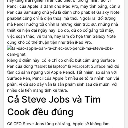
hay tăng trải nghiệm trên các thiết bị thông minh. Bởi vì
Pencil của Apple là dành cho iPad Pro, máy tính bảng, còn S
Pen của Samsung chủ yếu là dành cho phablet Galaxy Note,
phablet cũng chỉ là điện thoại mà thôi. Ngoài ra, đối tượng
mà Pencil hướng tới chính là những kiến trúc sư, những nhà
thiết kế hiện đại ngày nay. Do đó, dù có cố gắng tới mấy,
việc soạn thảo, vẽ tranh, hay làm đồ họa trên Galaxy Note
cũng khó có thể thuận tiện như trên iPad Pro.
Riêng ở điểm này, có lẽ chỉ có chiếc bút cảm ứng Surface
Pen của dòng
"tablet lai laptop" là Microsoft Surface
mới đủ
tầm cỡ sánh ngang với Apple Pencil. Tất nhiên, so sánh với
Surface Pen, Pencil của Apple ít nhiều sẽ tỏ ra nhỉnh hơn vài
phần, vì dù sao đây vẫn là sản phẩm sinh sau đẻ muộn, với
nhiều cải tiến mang tính kế thừa.
Cả Steve Jobs và Tim
Cook đều đúng
Cố CEO Steve Jobs từng nói rằng, Apple sẽ không làm