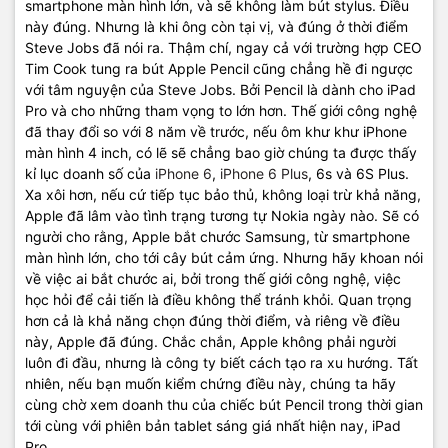
smartphone màn hình lớn, và sẽ không làm bút stylus. Điều
này đúng. Nhưng là khi ông còn tại vị, và đúng ở thời điểm
Steve Jobs đã nói ra. Thậm chí, ngay cả với trường hợp CEO
Tim Cook tung ra bút Apple Pencil cũng chẳng hề đi ngược
với tâm nguyện của Steve Jobs. Bởi Pencil là dành cho iPad
Pro và cho những tham vọng to lớn hơn. Thế giới công nghệ
đã thay đổi so với 8 năm về trước, nếu ôm khư khư iPhone
màn hình 4 inch, có lẽ sẽ chẳng bao giờ chúng ta được thấy
kỉ lục doanh số của
iPhone 6
,
iPhone 6 Plus
, 6s và 6S Plus.
Xa xôi hơn, nếu cứ tiếp tục bảo thủ, không loại trừ khả năng,
Apple đã lâm vào tình trạng tương tự Nokia ngày nào. Sẽ có
người cho rằng, Apple bắt chước Samsung, từ smartphone
màn hình lớn, cho tới cây bút cảm ứng. Nhưng hãy khoan nói
về việc ai bắt chước ai, bởi trong thế giới công nghệ, việc
học hỏi để cải tiến là điều không thể tránh khỏi. Quan trọng
hơn cả là khả năng chọn đúng thời điểm, và riêng về điều
này, Apple đã đúng. Chắc chắn, Apple không phải người
luôn đi đầu, nhưng là công ty biết cách tạo ra xu hướng. Tất
nhiên, nếu bạn muốn kiểm chứng điều này, chúng ta hãy
cùng chờ xem doanh thu của chiếc bút Pencil trong thời gian
tới cùng với phiên bản tablet sáng giá nhất hiện nay, iPad
Pro.