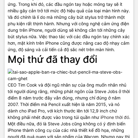
ứng. Trong khi đó, các đầu ngón tay hoặc móng tay sẽ ít
nhiều gây cản trở tới mức độ hiệu quả của loại màn hình này.
Và đó chính là lí do mà những cây bút stylus trở thành một
phụ kiện rất thịnh hành. Nhưng với công nghệ cảm ứng điện
dung trên iPhone, người dùng sẽ không cần tới những cây
bút stylus nữa. Việc thao tác với các đầu ngón tay chính xác
hơn, mặt kính trên iPhone cũng được nâng cao độ nhạy cảm
ứng, độ sáng và cải tiến cả độ sắc nét trên màn hình.
Mọi thứ đã thay đổi
CEO Tim Cook và đội ngũ nhân sự của ông muốn nhắn nhủ
tới người dùng rằng, những phát ngôn của Steve Jobs ở thời
điểm 8 năm trước đây vẫn đúng, nhưng chỉ đúng ở năm
2007. Thời điểm mà Pencil xuất hiện là năm 2015, và nó
dành cho iPad Pro, với kích thước lên tới 12,9 inch chứ
không phải nhét được vào trong túi quần như
iPhone thời đó
.
Một điều nữa, đó là Steve Jobs cũng không có ý định biến
iPhone thành công cụ của các nhà thiết kế đồ họa, những
người đã quá quen với sản phẩm của Wacom. Nhưng nay thì