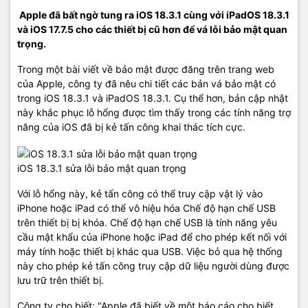
Apple
đã bất ngờ tung ra iOS 18.3.1 cùng với iPadOS 18.3.1
và iOS 17.7.5 cho các thiết bị cũ hơn để vá lỗi bảo mật quan
trọng.
Trong một bài viết về bảo mật được đăng trên trang web
của Apple, công ty đã nêu chi tiết các bản vá bảo mật có
trong iOS 18.3.1 và iPadOS 18.3.1. Cụ thể hơn, bản cập nhật
này khắc phục lỗ hổng được tìm thấy trong các tính năng trợ
năng của iOS đã bị kẻ tấn công khai thác tích cực.
iOS 18.3.1 sửa lỗi bảo mật quan trọng
Với lỗ hổng này, kẻ tấn công có thể truy cập vật lý vào
iPhone hoặc iPad có thể vô hiệu hóa Chế độ hạn chế USB
trên thiết bị bị khóa. Chế độ hạn chế USB là tính năng yêu
cầu mật khẩu của iPhone hoặc iPad để cho phép kết nối với
máy tính hoặc thiết bị khác qua USB. Việc bỏ qua hệ thống
này cho phép kẻ tấn công truy cập dữ liệu người dùng được
lưu trữ trên thiết bị.
Công ty cho biết: "Apple đã biết về một báo cáo cho biết