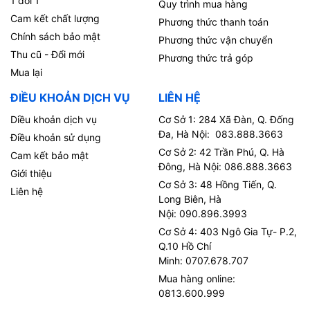
1 đổi 1
Quy trình mua hàng
Cam kết chất lượng
Phương thức thanh toán
Chính sách bảo mật
Phương thức vận chuyển
Thu cũ - Đổi mới
Phương thức trả góp
Mua lại
ĐIỀU KHOẢN DỊCH VỤ
LIÊN HỆ
Diều khoản dịch vụ
Cơ Sở 1: 284 Xã Đàn, Q. Đống
Đa, Hà Nội: 083.888.3663
Điều khoản sử dụng
Cơ Sở 2: 42 Trần Phú, Q. Hà
Cam kết bảo mật
Đông, Hà Nội: 086.888.3663
Giới thiệu
Cơ Sở 3: 48 Hồng Tiến, Q.
Liên hệ
Long Biên, Hà
Nội: 090.896.3993
Cơ Sở 4: 403 Ngô Gia Tự- P.2,
Q.10 Hồ Chí
Minh: 0707.678.707
Mua hàng online:
0813.600.999