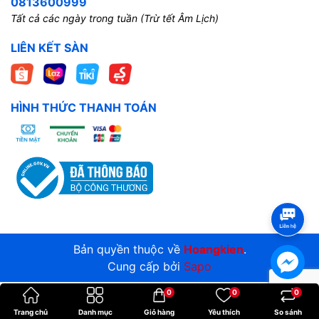
0813600999
Tất cả các ngày trong tuần (Trừ tết Âm Lịch)
LIÊN KẾT SÀN
HÌNH THỨC THANH TOÁN
Bản quyền thuộc về
Hoangkien
.
Cung cấp bởi
Sapo
0
0
0
Trang chủ
Danh mục
Giỏ hàng
Yêu thích
So sánh