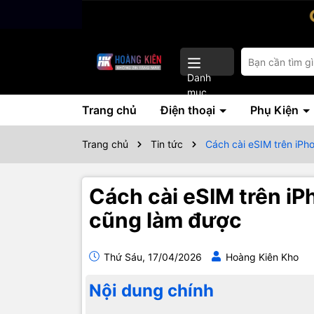
Danh
mục
Trang chủ
Điện thoại
Phụ Kiện
Trang chủ
Tin tức
Cách cài eSIM trên iPh
Cách cài eSIM trên iP
cũng làm được
Thứ Sáu, 17/04/2026
Hoàng Kiên Kho
Nội dung chính