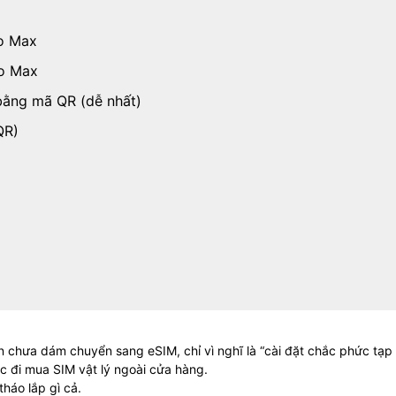
ro Max
ro Max
bằng mã QR (dễ nhất)
QR)
 chưa dám chuyển sang eSIM, chỉ vì nghĩ là “cài đặt chắc phức tạp 
c đi mua SIM vật lý ngoài cửa hàng.
tháo lắp gì cả.