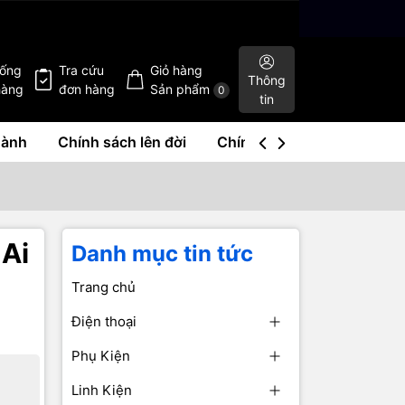
hống
Tra cứu
Giỏ hàng
Thông
hàng
đơn hàng
Sản phẩm
0
tin
hành
Chính sách lên đời
Chính sách mua lại
Liê
 Ai
Danh mục tin tức
Trang chủ
Điện thoại
Phụ Kiện
Linh Kiện