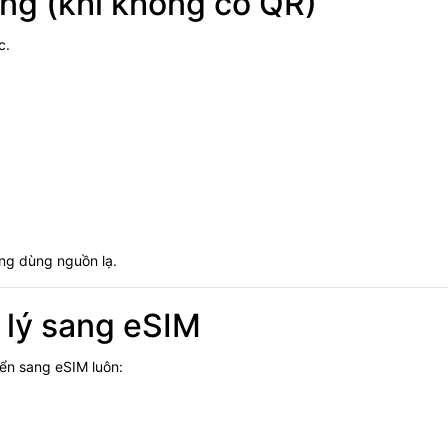
ng (khi không có QR)
c.
ông dùng nguồn lạ.
 lý sang eSIM
ển sang eSIM luôn: