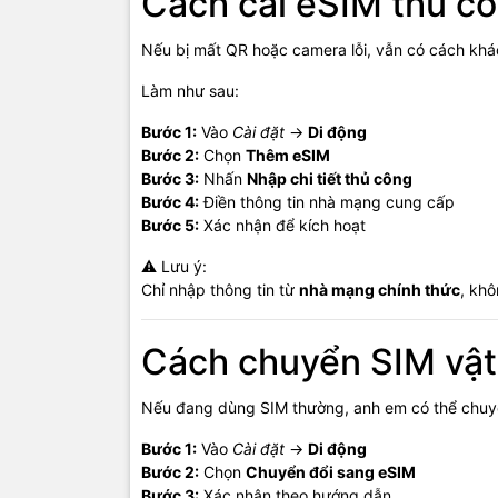
Cách cài eSIM thủ cô
Nếu bị mất QR hoặc camera lỗi, vẫn có cách khá
Làm như sau:
Bước 1:
Vào
Cài đặt
→
Di động
Bước 2:
Chọn
Thêm eSIM
Bước 3:
Nhấn
Nhập chi tiết thủ công
Bước 4:
Điền thông tin nhà mạng cung cấp
Bước 5:
Xác nhận để kích hoạt
⚠️ Lưu ý:
Chỉ nhập thông tin từ
nhà mạng chính thức
, kh
Cách chuyển SIM vật
Nếu đang dùng SIM thường, anh em có thể chuy
Bước 1:
Vào
Cài đặt
→
Di động
Bước 2:
Chọn
Chuyển đổi sang eSIM
Bước 3:
Xác nhận theo hướng dẫn