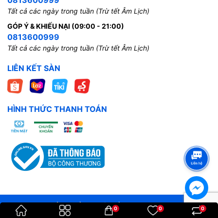
Tất cả các ngày trong tuần (Trừ tết Âm Lịch)
GÓP Ý & KHIẾU NẠI (09:00 - 21:00)
0813600999
Tất cả các ngày trong tuần (Trừ tết Âm Lịch)
LIÊN KẾT SÀN
HÌNH THỨC THANH TOÁN
Bản quyền thuộc về
Hoangkien
.
0
0
0
Cung cấp bởi
Sapo