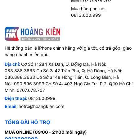
Minh: 0707.678.707
Mua hàng online:
0813.600.999
Hệ thống bán lẻ iPhone chính hãng với giá tốt, có trả góp, giao
hàng nhanh miễn phí.
Địa chỉ:
Cơ Sở 1: 284 Xã Đàn, Q. Đống Đa, Hà Nội:
083.888.3663 Cơ Sở 2: 42 Trần Phú, Q. Hà Đông, Hà Nội:
086.888.3663 Cơ Sở 3: 48 Hồng Tiến, Q. Long Biên, Hà
Nội: 090.896.3993 Cơ Sở 4: 403 Ngô Gia Tự- P.2, Q.10 Hồ Chí
Minh: 0707.678.707
Điện thoại:
0813600999
Email:
hotro@hoangkien.com
TỔNG ĐÀI HỖ TRỢ
MUA ONLINE (09:00 - 21:00 mỗi ngày)
0813600999