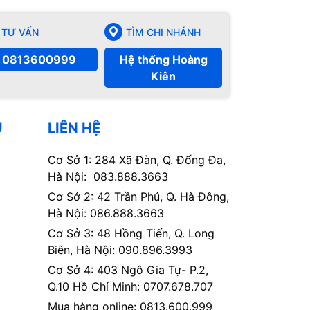
TƯ VẤN
TÌM CHI NHÁNH
0813600999
Hệ thống Hoàng
Kiên
Ụ
LIÊN HỆ
Cơ Sở 1: 284 Xã Đàn, Q. Đống Đa,
Hà Nội: 083.888.3663
Cơ Sở 2: 42 Trần Phú, Q. Hà Đông,
Hà Nội: 086.888.3663
Cơ Sở 3: 48 Hồng Tiến, Q. Long
Biên, Hà Nội: 090.896.3993
Cơ Sở 4: 403 Ngô Gia Tự- P.2,
Q.10 Hồ Chí Minh: 0707.678.707
Mua hàng online: 0813.600.999