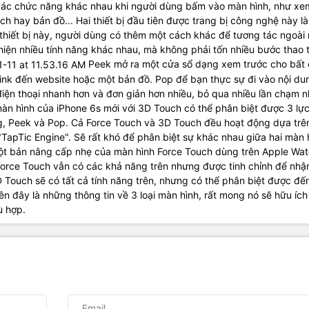
n các chức năng khác nhau khi người dùng bấm vào màn hình, như xe
ịch hay bản đồ... Hai thiết bị đầu tiên được trang bị công nghệ này là
 thiết bị này, người dùng có thêm một cách khác để tương tác ngoài
hiện nhiều tính năng khác nhau, mà không phải tốn nhiều bước thao 
Peek mở ra một cửa sổ dạng xem trước cho bất 
nk đến website hoặc một bản đồ. Pop để bạn thực sự đi vào nội du
điện thoại nhanh hơn và đơn giản hơn nhiều, bỏ qua nhiều lần chạm 
màn hình của iPhone 6s mới với 3D Touch có thể phân biệt được 3 lự
, Peek và Pop. Cả Force Touch và 3D Touch đều hoạt động dựa trê
"TapTic Engine". Sẽ rất khó để phân biệt sự khác nhau giữa hai màn 
ột bản nâng cấp nhẹ của màn hình Force Touch dùng trên Apple Wat
 Force Touch vẫn có các khả năng trên nhưng được tinh chỉnh để nhận
 Touch sẽ có tất cả tính năng trên, nhưng có thể phân biệt được đế
ên đây là những thông tin về 3 loại màn hình, rất mong nó sẽ hữu ích
ù hợp.