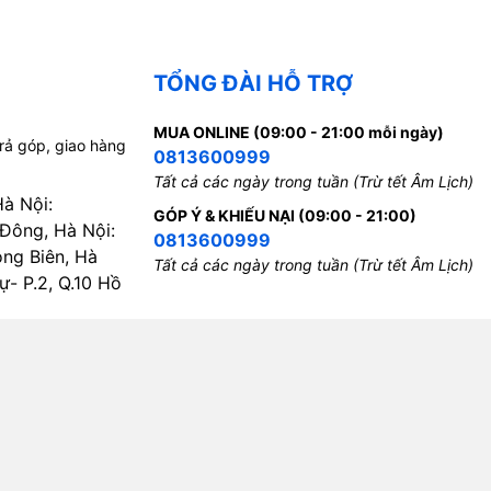
TỔNG ĐÀI HỖ TRỢ
MUA ONLINE (09:00 - 21:00 mỗi ngày)
trả góp, giao hàng
0813600999
Tất cả các ngày trong tuần (Trừ tết Âm Lịch)
Hà Nội:
GÓP Ý & KHIẾU NẠI (09:00 - 21:00)
 Đông, Hà Nội:
0813600999
ong Biên, Hà
Tất cả các ngày trong tuần (Trừ tết Âm Lịch)
- P.2, Q.10 Hồ
Bản quyền thuộc về
Hoangkien
.
Cung cấp bởi
Sapo