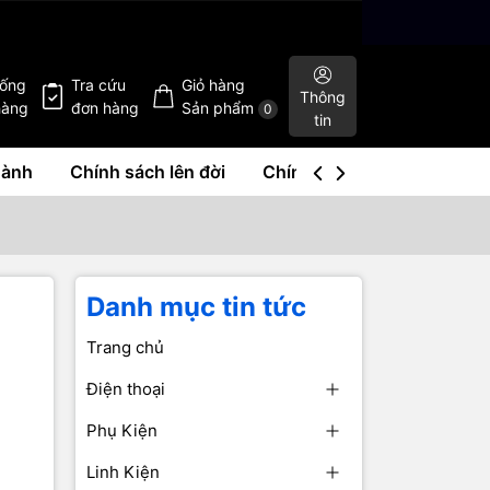
hống
Tra cứu
Giỏ hàng
Thông
hàng
đơn hàng
Sản phẩm
0
tin
hành
Chính sách lên đời
Chính sách mua lại
Liê
Danh mục tin tức
Trang chủ
Điện thoại
Phụ Kiện
Linh Kiện