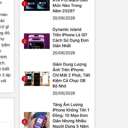
m
1
Mức Nào Trong
Năm 2026?
 màn
20/06/2026
tác
cứ gì
Dynamic Island
ng đó.
Trên iPhone Là Gì?
như
Cách Sử Dụng Đơn
2
c bấm
Giản Nhất
n
20/06/2026
hình
ch.
Giảm Dung Lượng
 biết
Ảnh Trên iPhone:
n 3 áp
Chỉ Mất 2 Phút, Tiết
3
Kiệm Cả Chục GB
 với
Bộ Nhớ
20/06/2026
Tăng Âm Lượng
iPhone Không Tốn 1
Đồng: 10 Mẹo Đơn
Giản Nhưng Nhiều
4
Người Dùng 5 Năm