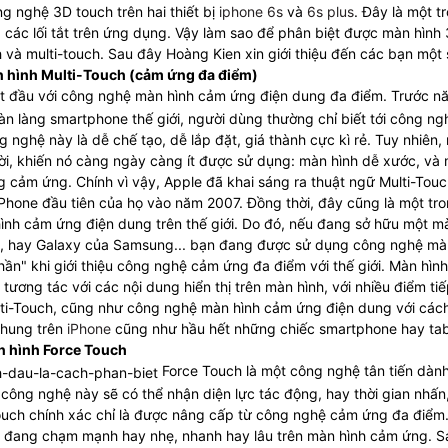
g nghệ 3D touch trên hai thiết bị
iphone 6s
và
6s plus
. Đây là một t
 các lối tắt trên ứng dụng. Vậy làm sao để phân biệt được màn hình
ch và multi-touch. Sau đây Hoàng Kien xin giới thiệu đến các bạn một 
hình Multi-Touch (cảm ứng đa điểm)​
ắt đầu với công nghệ màn hình cảm ứng điện dung đa điểm. Trước n
oàn làng smartphone thế giới, người dùng thường chỉ biết tới công ng
 nghệ này là dễ chế tạo, dễ lắp đặt, giá thành cực kì rẻ. Tuy nhiên,
ời, khiến nó càng ngày càng ít được sử dụng: màn hình dễ xước, và
g cảm ứng. Chính vì vậy, Apple đã khai sáng ra thuật ngữ Multi-Touc
 iPhone đầu tiên của họ vào năm 2007. Đồng thời, đây cũng là một tr
nh cảm ứng điện dung trên thế giới. Do đó, nếu đang sở hữu một m
, hay Galaxy của Samsung... bạn đang được sử dụng công nghệ mà
hần" khi giới thiệu công nghệ cảm ứng đa điểm với thế giới. Màn hìn
ương tác với các nội dung hiển thị trên màn hình, với nhiều điểm ti
ulti-Touch, cũng như công nghệ màn hình cảm ứng điện dung với các
 chung trên
iPhone
cũng như hầu hết những chiếc smartphone hay tab
 hình Force Touch
Force Touch là một công nghệ tân tiến dàn
công nghệ này sẽ có thể nhận diện lực tác động, hay thời gian nhấn
ouch chính xác chỉ là được nâng cấp từ công nghệ cảm ứng đa điểm.
n đang chạm mạnh hay nhẹ, nhanh hay lâu trên màn hình cảm ứng. S