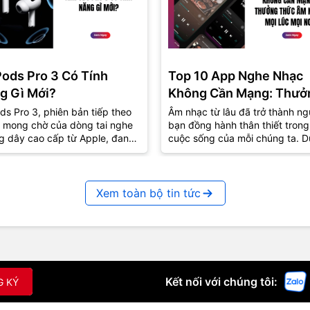
Pods Pro 3 Có Tính
Top 10 App Nghe Nhạc
g Gì Mới?
Không Cần Mạng: Thưở
Thức Âm Nhạc Mọi Nơi
ds Pro 3, phiên bản tiếp theo
Âm nhạc từ lâu đã trở thành ng
 mong chờ của dòng tai nghe
bạn đồng hành thân thiết trong
g dây cao cấp từ Apple, đang
cuộc sống của mỗi chúng ta. D
út sự quan tâm lớn từ cộng
lúc vui hay buồn, âm nhạc luôn
..
biết...
Xem toàn bộ tin tức
Kết nối với chúng tôi:
G KÝ