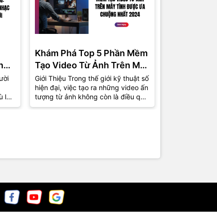
Khám Phá Top 5 Phần Mềm
Phần Mềm 
ng
Tạo Video Từ Ảnh Trên Máy
Miễn Phí C
Tính Được Ưa Chuộng Nhất
Top 5 Lựa 
ười
Giới Thiệu Trong thế giới kỹ thuật số
1. Giới Thiệu T
hiện đại, việc tạo ra những video ấn
việc tự sản xu
2024
ù là
tượng từ ảnh không còn là điều quá
phổ biến hơn b
xa lạ. Từ những bức ảnh kỷ...
nhà sản xuất 
chuyên giờ...