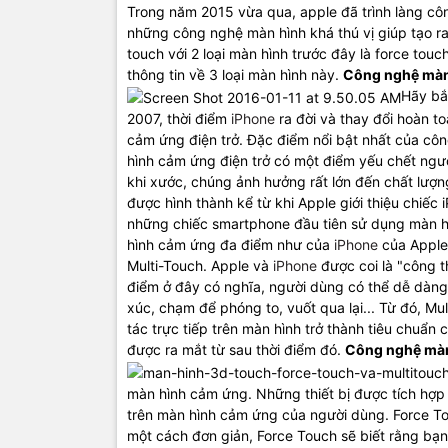
Trong năm 2015 vừa qua, apple đã trình làng côn
những công nghệ màn hình khá thú vị giúp tạo ra
touch với 2 loại màn hình trước đây là force tou
thông tin về 3 loại màn hình này.
Công nghệ màn 
​Hãy b
2007, thời điểm
iPhone
ra đời và thay đổi hoàn t
cảm ứng điện trở. Đặc điểm nổi bật nhất của công
hình cảm ứng điện trở có một điểm yếu chết ngư
khi xước, chúng ảnh hưởng rất lớn đến chất lượn
được hình thành kể từ khi Apple giới thiệu chiếc
những chiếc smartphone đầu tiên sử dụng màn hì
hình cảm ứng đa điểm như của
iPhone
của Apple
Multi-Touch. Apple và
iPhone
được coi là "công t
điểm ở đây có nghĩa, người dùng có thể dễ dàng t
xúc, chạm để phóng to, vuốt qua lại... Từ đó, M
tác trực tiếp trên màn hình trở thành tiêu chuẩn
được ra mắt từ sau thời điểm đó.
Công nghệ màn
màn hình cảm ứng. Những thiết bị được tích hợp 
trên màn hình cảm ứng của người dùng. Force T
một cách đơn giản, Force Touch sẽ biết rằng bạ