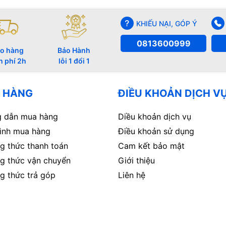
KHIẾU NẠI, GÓP Ý
0813600999
o hàng
Bảo Hành
n phí 2h
lỗi 1 đổi 1
 HÀNG
ĐIỀU KHOẢN DỊCH V
 dẫn mua hàng
Diều khoản dịch vụ
rình mua hàng
Điều khoản sử dụng
g thức thanh toán
Cam kết bảo mật
g thức vận chuyển
Giới thiệu
g thức trả góp
Liên hệ