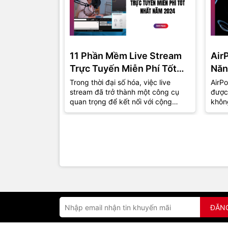
11 Phần Mềm Live Stream
Air
Trực Tuyến Miễn Phí Tốt
Năn
Nhất Năm 2024
Trong thời đại số hóa, việc live
AirPo
stream đã trở thành một công cụ
được
quan trọng để kết nối với cộng
khôn
đồng và khán giả. Dù bạn là một
thu h
game...
đồng.
ĐĂN