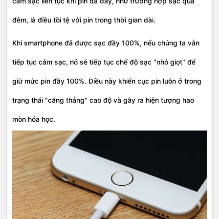
cắm sạc liên tục khi pin đã đầy, như trường hợp sạc qua
đêm, là điều tồi tệ với pin trong thời gian dài.
Khi smartphone đã được sạc đầy 100%, nếu chúng ta vẫn
tiếp tục cắm sạc, nó sẽ tiếp tục chế độ sạc "nhỏ giọt" để
giữ mức pin đầy 100%. Điều này khiến cục pin luôn ở trong
trạng thái "căng thẳng" cao độ và gây ra hiện tượng hao
mòn hóa học.