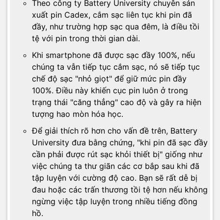
Theo công ty Battery University chuyên sản
xuất pin Cadex, cắm sạc liên tục khi pin đã
đầy, như trường hợp sạc qua đêm, là điều tồi
tệ với pin trong thời gian dài.
Khi smartphone đã được sạc đầy 100%, nếu
chúng ta vẫn tiếp tục cắm sạc, nó sẽ tiếp tục
chế độ sạc "nhỏ giọt" để giữ mức pin đầy
100%. Điều này khiến cục pin luôn ở trong
trạng thái "căng thẳng" cao độ và gây ra hiện
tượng hao mòn hóa học.
Để giải thích rõ hơn cho vấn đề trên, Battery
University đưa bằng chứng, "khi pin đã sạc đầy
cần phải được rút sạc khỏi thiết bị" giống như
việc chúng ta thư giãn các cơ bắp sau khi đã
tập luyện với cường độ cao. Bạn sẽ rất dễ bị
đau hoặc các trấn thương tồi tệ hơn nếu không
ngừng việc tập luyện trong nhiều tiếng đồng
hồ.