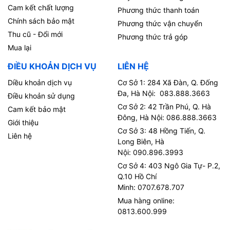
Cam kết chất lượng
Phương thức thanh toán
Chính sách bảo mật
Phương thức vận chuyển
Thu cũ - Đổi mới
Phương thức trả góp
Mua lại
ĐIỀU KHOẢN DỊCH VỤ
LIÊN HỆ
Diều khoản dịch vụ
Cơ Sở 1: 284 Xã Đàn, Q. Đống
Đa, Hà Nội: 083.888.3663
Điều khoản sử dụng
Cơ Sở 2: 42 Trần Phú, Q. Hà
Cam kết bảo mật
Đông, Hà Nội: 086.888.3663
Giới thiệu
Cơ Sở 3: 48 Hồng Tiến, Q.
Liên hệ
Long Biên, Hà
Nội: 090.896.3993
Cơ Sở 4: 403 Ngô Gia Tự- P.2,
Q.10 Hồ Chí
Minh: 0707.678.707
Mua hàng online:
0813.600.999