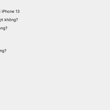
i iPhone 13
ợt không?
ông?
ông?