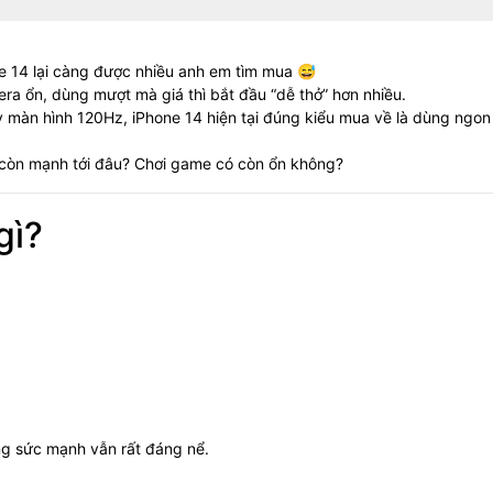
ne 14 lại càng được nhiều anh em tìm mua 😅
era ổn, dùng mượt mà giá thì bắt đầu “dễ thở” hơn nhiều.
y màn hình 120Hz, iPhone 14 hiện tại đúng kiểu mua về là dùng ngon
y còn mạnh tới đâu? Chơi game có còn ổn không?
gì?
ng sức mạnh vẫn rất đáng nể.