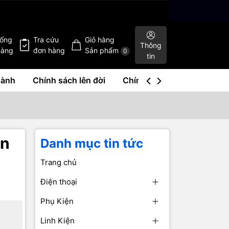
hống
Tra cứu
Giỏ hàng
Thông
hàng
đơn hàng
Sản phẩm
0
tin
hành
Chính sách lên đời
Chính sách mua lại
Liê
on
Danh mục tin tức
Trang chủ
Điện thoại
Phụ Kiện
Linh Kiện