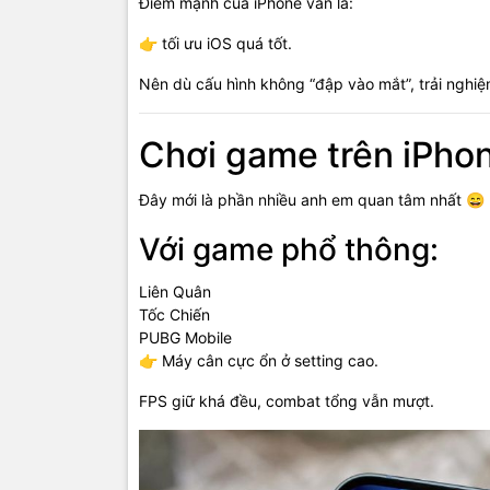
Điểm mạnh của iPhone vẫn là:
👉 tối ưu iOS quá tốt.
Nên dù cấu hình không “đập vào mắt”, trải nghiệm
Chơi game trên iPho
Đây mới là phần nhiều anh em quan tâm nhất 😄
Với game phổ thông:
Liên Quân
Tốc Chiến
PUBG Mobile
👉 Máy cân cực ổn ở setting cao.
FPS giữ khá đều, combat tổng vẫn mượt.