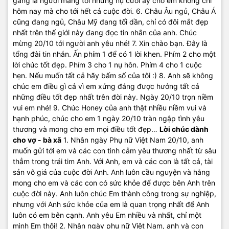
gắng là người mang tới những nụ cười ấy cho em không chỉ
hôm nay mà cho tới hết cả cuộc đời. 6. Châu Âu ngủ, Châu Á
cũng đang ngủ, Châu Mỹ đang tối dần, chỉ có đôi mắt đẹp
nhất trên thế giới này đang đọc tin nhắn của anh. Chúc
mừng 20/10 tới người anh yêu nhé! 7. Xin chào bạn. Đây là
tổng đài tin nhắn. Ấn phím 1 để có 1 lời khen. Phím 2 cho một
lời chúc tốt đẹp. Phím 3 cho 1 nụ hôn. Phím 4 cho 1 cuộc
hẹn. Nếu muốn tất cả hãy bấm số của tôi :) 8. Anh sẽ không
chúc em điều gì cả vì em xứng đáng được hưởng tất cả
những điều tốt đẹp nhất trên đời này. Ngày 20/10 trọn niềm
vui em nhé! 9. Chúc Honey của anh thật nhiều niềm vui và
hạnh phúc, chúc cho em 1 ngày 20/10 tràn ngập tình yêu
thương và mong cho em mọi điều tốt đẹp…
Lời chúc dành
cho vợ - bà xã
1. Nhân ngày Phụ nữ Việt Nam 20/10, anh
muốn gửi tới em và các con tình cảm yêu thương nhất từ sâu
thẳm trong trái tim Anh. Với Anh, em và các con là tất cả, tài
sản vô giá của cuộc đời Anh. Anh luôn cầu nguyện và hằng
mong cho em và các con có sức khỏe để được bên Anh trên
cuộc đời này. Anh luôn chúc Em thành công trong sự nghiệp,
nhưng với Anh sức khỏe của em là quan trọng nhất để Anh
luôn có em bên cạnh. Anh yêu Em nhiều và nhất, chỉ một
mình Em thôi! 2. Nhân ngày phụ nữ Việt Nam, anh và con