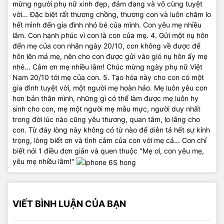
mừng người phụ nữ xinh đẹp, đảm đang và vô cùng tuyệt
vời... Đặc biệt rất thương chồng, thương con và luôn chăm lo
hết mình đến gia đình nhỏ bé của mình. Con yêu mẹ nhiều
lắm. Con hạnh phúc vì con là con của mẹ. 4. Gửi một nụ hôn
đến mẹ của con nhân ngày 20/10, con không về được để
hôn lên má mẹ, nên cho con được gửi vào gió nụ hôn ấy mẹ
nhé... Cảm ơn mẹ nhiều lắm! Chúc mừng ngày phụ nữ Việt
Nam 20/10 tới mẹ của con. 5. Tạo hóa này cho con có một
gia đình tuyệt vời, một người mẹ hoàn hảo. Mẹ luôn yêu con
hơn bản thân mình, những gì có thể làm được mẹ luôn hy
sinh cho con, mẹ một người mẹ mẫu mực, người duy nhất
trong đời lúc nào cũng yêu thương, quan tâm, lo lắng cho
con. Từ đáy lòng này không có từ nào để diễn tả hết sự kính
trọng, lòng biết ơn và tình cảm của con với mẹ cả... Con chỉ
biết nói 1 điều đơn giản và quen thuộc "Mẹ ơi, con yêu mẹ,
yêu mẹ nhiều lắm!"
VIẾT BÌNH LUẬN CỦA BẠN