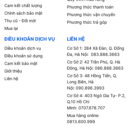
Cam kết chất lượng
Phương thức thanh toán
Chính sách bảo mật
Phương thức vận chuyển
Thu cũ - Đổi mới
Phương thức trả góp
Mua lại
ĐIỀU KHOẢN DỊCH VỤ
LIÊN HỆ
Diều khoản dịch vụ
Cơ Sở 1: 284 Xã Đàn, Q. Đống
Đa, Hà Nội: 083.888.3663
Điều khoản sử dụng
Cơ Sở 2: 42 Trần Phú, Q. Hà
Cam kết bảo mật
Đông, Hà Nội: 086.888.3663
Giới thiệu
Cơ Sở 3: 48 Hồng Tiến, Q.
Liên hệ
Long Biên, Hà
Nội: 090.896.3993
Cơ Sở 4: 403 Ngô Gia Tự- P.2,
Q.10 Hồ Chí
Minh: 0707.678.707
Mua hàng online:
0813.600.999