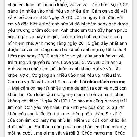
chúc em luôn luôn mạnh khỏe, vui vẻ và... ăn khỏe. Vợ ơi! Cố
gắng ăn nhiều vào nhé! Yêu vợ nhiều lắm. Cảm ơn vợ đã vất
vả vì bố con anh! 3. Ngày 20/10 luôn là ngày thật đặc với
em và đặc biệt với cả anh nữa.Vì đó lại thêm ngày anh được
yêu thương chăm sóc em. Anh chúc em tràn đầy hạnh phúc
ngọt ngào và hãy gìn giữ, nuôi dưỡng tình yêu của chúng
mình em nhé. Anh mong rằng ngày 20-10 gần đây nhất anh
được nói với em rằng chúc bà xã của anh mọi sự tốt lành. 4.
Hôm nay ngày 20/10 anh chúc vợ yêu của anh luôn vui vẻ,
trẻ trung và quyến rũ nhé. Love you! 5. Vợ yêu của anh à.
Anh và con chúc em luôn luôn mạnh khỏe, vui vẻ và... ăn
khỏe. Vợ ơi! Cố gắng ăn nhiều vào nhé! Yêu vợ nhiều lắm.
Cảm ơn vợ đã vất vả vì bố con anh!
Lời chúc dành cho mẹ
1. Mẹ! cám ơn mẹ rất nhiều vì mẹ đã sinh ra con và nuôi con
khôn lớn. Con luôn cầu mong mẹ mạnh khoẻ và hạnh phúc
không chỉ riêng “Ngày 20/10”. Lúc nào mẹ cũng ở trong trái
tim con. Con yêu mẹ nhiều, mẹ kính yêu của con. 2. Sự lớn
khôn của con khắc lên trán mẹ những nếp nhăn. Sự vô lễ
của con làm đôi mày mẹ nhíu lại. Niềm vui của con khắc lên
đuôi mắt mẹ. Sự thành công của con khắc lên khóe môi mẹ
một nụ cười... mẹ ơi mẹ vất vả rồi! 3. Chúc mừng mẹ! Chúc