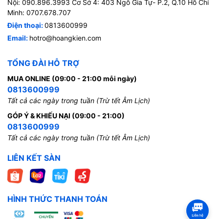
Nội: 090.896.3993 Cơ Sở 4: 403 Ngô Gia Tự- P.2, Q.10 Hồ Chí
Minh: 0707.678.707
Điện thoại:
0813600999
Email:
hotro@hoangkien.com
TỔNG ĐÀI HỖ TRỢ
MUA ONLINE (09:00 - 21:00 mỗi ngày)
0813600999
Tất cả các ngày trong tuần (Trừ tết Âm Lịch)
GÓP Ý & KHIẾU NẠI (09:00 - 21:00)
0813600999
Tất cả các ngày trong tuần (Trừ tết Âm Lịch)
LIÊN KẾT SÀN
HÌNH THỨC THANH TOÁN