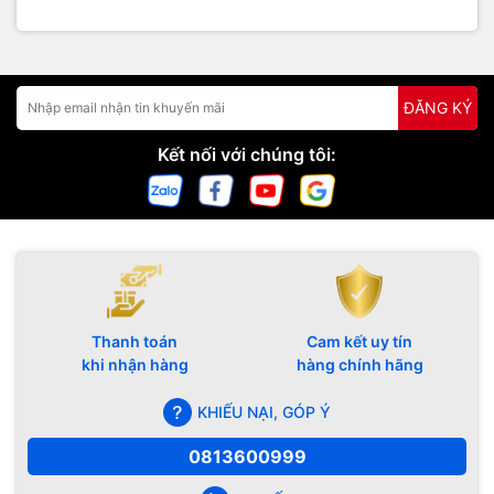
ĐĂNG KÝ
Kết nối với chúng tôi:
Thanh toán
Cam kết uy tín
khi nhận hàng
hàng chính hãng
KHIẾU NẠI, GÓP Ý
0813600999