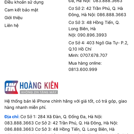
Đa, Hà Nội: 083.888.3663
Điều khoản sử dụng
Cơ Sở 2: 42 Trần Phú, Q. Hà
Cam kết bảo mật
Đông, Hà Nội: 086.888.3663
Giới thiệu
Cơ Sở 3: 48 Hồng Tiến, Q.
Liên hệ
Long Biên, Hà
Nội: 090.896.3993
Cơ Sở 4: 403 Ngô Gia Tự- P.2,
Q.10 Hồ Chí
Minh: 0707.678.707
Mua hàng online:
0813.600.999
Hệ thống bán lẻ iPhone chính hãng với giá tốt, có trả góp, giao
hàng nhanh miễn phí.
Địa chỉ:
Cơ Sở 1: 284 Xã Đàn, Q. Đống Đa, Hà Nội:
083.888.3663 Cơ Sở 2: 42 Trần Phú, Q. Hà Đông, Hà Nội:
086.888.3663 Cơ Sở 3: 48 Hồng Tiến, Q. Long Biên, Hà