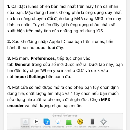
1.
Cài đặt iTunes phiên bản mới nhất trên máy tính cá nhân
của bạn. Mặc dùng iTunes không phải là ứng dụng duy nhất
có khả năng chuyển đổi định dạng M4A sang MP3 trên máy
tính cá nhân. Tuy nhiên đây lại là ứng dụng chắc chắn sẽ
xuất hiện trên máy tính của những
người dùng iOS
.
2.
Sau khi đăng nhập
Apple ID
của bạn trên iTunes, tiến
hành theo các bước dưới đây.
3.
Mở menu
Preferences
, tiếp tục chọn vào
tab
General
trong cửa sổ mới được mở ra. Dưới tab này, bạn
tìm đến tùy chọn ‘When you insert a CD:’ và click vào
nút
Import Settings
bên cạnh đó.
4.
Một cửa sổ mới được mở ra cho phép bạn tùy chọn định
dạng file, chất lượng âm nhạc và 1 tùy chọn nếu bạn muốn
sửa dụng file xuất ra cho mục đích ghi đĩa. Chọn
MP3
encoder
và chất lượng nhạc bạn muốn.