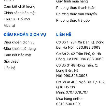
Quy trình mua hàng
Cam kết chất lượng
Phương thức thanh toán
Chính sách bảo mật
Phương thức vận chuyển
Thu cũ - Đổi mới
Phương thức trả góp
Mua lại
ĐIỀU KHOẢN DỊCH VỤ
LIÊN HỆ
Diều khoản dịch vụ
Cơ Sở 1: 284 Xã Đàn, Q. Đống
Đa, Hà Nội: 083.888.3663
Điều khoản sử dụng
Cơ Sở 2: 42 Trần Phú, Q. Hà
Cam kết bảo mật
Đông, Hà Nội: 086.888.3663
Giới thiệu
Cơ Sở 3: 48 Hồng Tiến, Q.
Liên hệ
Long Biên, Hà
Nội: 090.896.3993
Cơ Sở 4: 403 Ngô Gia Tự- P.2,
Q.10 Hồ Chí
Minh: 0707.678.707
Mua hàng online:
0813.600.999