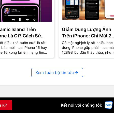
amic Island Trên
Giảm Dung Lượng Ảnh
one Là Gì? Cách Sử
Trên iPhone: Chỉ Mất 2
g Đơn Giản Nhất
Phút, Tiết Kiệm Cả Chụ
t điều khá buồn cười là rất
Có một nghịch lý rất nhiều bác
u bác mới mua iPhone 15 hay
dùng iPhone gặp phải: mua má
GB Bộ Nhớ
e 16 xong lại lên mạng tìm
128GB lúc đầu thấy thừa, nhưn
h bật Dynamic Island". Nhưng
dùng vài năm lại liên tục nhận 
t là...
báo "Bộ nhớ...
Xem toàn bộ tin tức
Kết nối với chúng tôi:
G KÝ