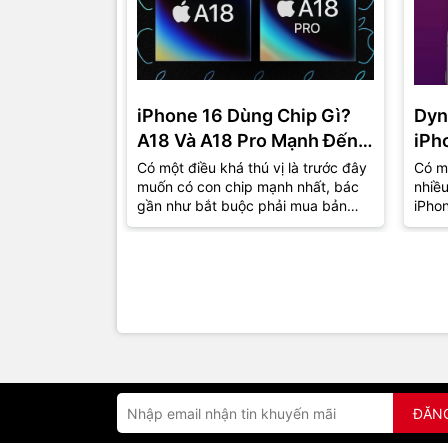
iPhone 16 Dùng Chip Gì?
Dyn
A18 Và A18 Pro Mạnh Đến
iPh
Mức Nào Trong Năm 2026?
Dụn
Có một điều khá thú vị là trước đây
Có mộ
muốn có con chip mạnh nhất, bác
nhiề
gần như bắt buộc phải mua bản
iPhon
Pro. Nhưng từ iPhone 16, Apple
"các
đã...
sự thậ
ĐĂN