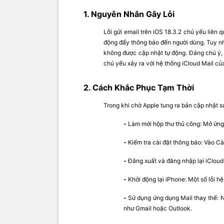
1. Nguyên Nhân Gây Lỗi
Lỗi gửi email trên iOS 18.3.2 chủ yếu liên 
động đẩy thông báo đến người dùng. Tuy nh
không được cập nhật tự động. Đáng chú ý, 
chủ yếu xảy ra với hệ thống iCloud Mail củ
2. Cách Khắc Phục Tạm Thời
Trong khi chờ Apple tung ra bản cập nhật s
-
Làm mới hộp thư thủ công: Mở ứng 
-
Kiểm tra cài đặt thông báo: Vào C
-
Đăng xuất và đăng nhập lại iCloud
-
Khởi động lại iPhone: Một số lỗi h
-
Sử dụng ứng dụng Mail thay thế: N
như Gmail hoặc Outlook.