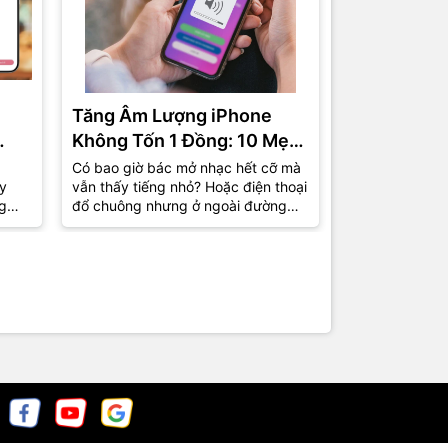
Tăng Âm Lượng iPhone
iPhone Kh
Không Tốn 1 Đồng: 10 Mẹo
Khi Có Cuộ
c
Đơn Giản Nhưng Nhiều
Mang Đi Sử
Có bao giờ bác mở nhạc hết cỡ mà
Có một tình hu
y
vẫn thấy tiếng nhỏ? Hoặc điện thoại
gặp phải: điện
Người Dùng 5 Năm Vẫn
Mất 30 Giâ
g
đổ chuông nhưng ở ngoài đường
cạnh nhưng cuộ
Chưa Biết
thông
đông người lại khó nghe thấy? Thực
nghe thấy chu
tế...
ra thì...