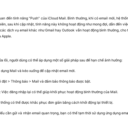
quan đến tính năng "Push" của iCloud Mail. Bình thường, khi có email mới, hệ thốn
iên, sau khi cập nhật, tính năng này không hoạt động như mong đợi, dẫn đến việ
các dịch vụ email khác như Gmail hay Outlook vẫn hoạt động bình thường, cho t
a Apple.
ửa lỗi, người dùng có thể áp dụng một số giải pháp sau để hạn chế ảnh hưởng:
dụng Mail và kéo xuống để cập nhật email mới.
ài đặt > Thông báo > Mail và đảm bảo thông báo được bật.
: Việc đăng nhập lại có thể giúp khôi phục hoạt động bình thường của Mail.
ệ thống có thể được khắc phục đơn giản bằng cách khởi động lại thiết bị.
ếu cần gửi và nhận email quan trọng, bạn có thể tạm thời sử dụng ứng dụng ema