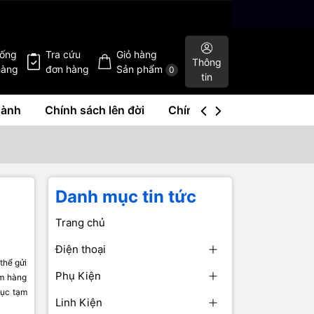
hống
Tra cứu
Giỏ hàng
Thông
hàng
đơn hàng
Sản phẩm
0
tin
hành
Chính sách lên đời
Chính sách mua lại
Liê
Danh mục tin tức
Trang chủ
Điện thoại
thể gửi
Phụ Kiện
ệm hàng
hục tạm
Linh Kiện