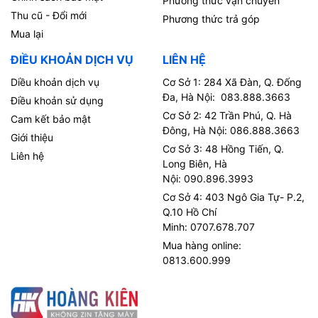
Phương thức vận chuyển
Thu cũ - Đổi mới
Phương thức trả góp
Mua lại
ĐIỀU KHOẢN DỊCH VỤ
LIÊN HỆ
Diều khoản dịch vụ
Cơ Sở 1: 284 Xã Đàn, Q. Đống
Đa, Hà Nội: 083.888.3663
Điều khoản sử dụng
Cơ Sở 2: 42 Trần Phú, Q. Hà
Cam kết bảo mật
Đông, Hà Nội: 086.888.3663
Giới thiệu
Cơ Sở 3: 48 Hồng Tiến, Q.
Liên hệ
Long Biên, Hà
Nội: 090.896.3993
Cơ Sở 4: 403 Ngô Gia Tự- P.2,
Q.10 Hồ Chí
Minh: 0707.678.707
Mua hàng online:
0813.600.999