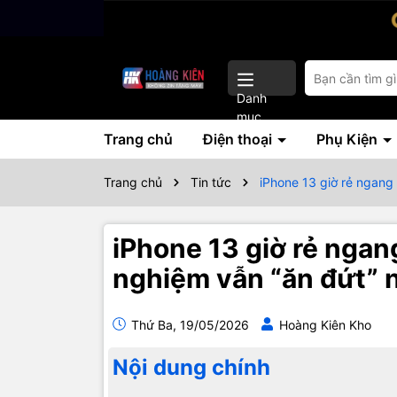
Danh
mục
Trang chủ
Điện thoại
Phụ Kiện
Trang chủ
Tin tức
iPhone 13 giờ rẻ ngang
iPhone 13 giờ rẻ ngan
nghiệm vẫn “ăn đứt” 
Thứ Ba, 19/05/2026
Hoàng Kiên Kho
Nội dung chính