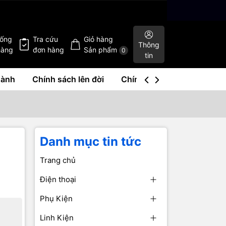
hống
Tra cứu
Giỏ hàng
Thông
hàng
đơn hàng
Sản phẩm
0
tin
hành
Chính sách lên đời
Chính sách mua lại
Liê
Danh mục tin tức
Trang chủ
Điện thoại
Phụ Kiện
Linh Kiện