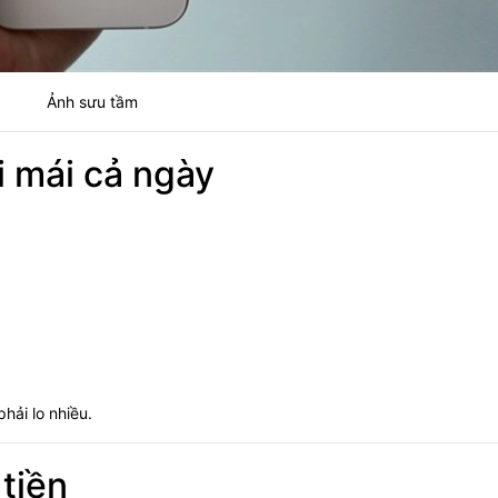
Ảnh sưu tầm
i mái cả ngày
ải lo nhiều.
tiền