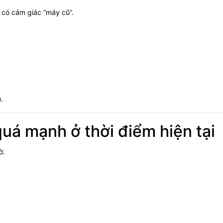
g có cảm giác “máy cũ”.
.
quá mạnh ở thời điểm hiện tại
ờ.