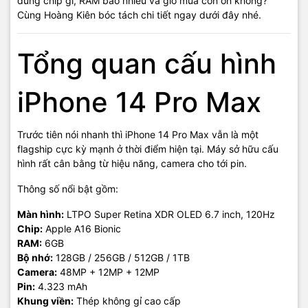
dùng chip gì, RAM bao nhiêu và giờ mua còn ổn không?
Cùng Hoàng Kiên bóc tách chi tiết ngay dưới đây nhé.
Tổng quan cấu hình
iPhone 14 Pro Max
Trước tiên nói nhanh thì iPhone 14 Pro Max vẫn là một
flagship cực kỳ mạnh ở thời điểm hiện tại. Máy sở hữu cấu
hình rất cân bằng từ hiệu năng, camera cho tới pin.
Thông số nổi bật gồm:
Màn hình:
LTPO Super Retina XDR OLED 6.7 inch, 120Hz
Chip:
Apple A16 Bionic
RAM:
6GB
Bộ nhớ:
128GB / 256GB / 512GB / 1TB
Camera:
48MP + 12MP + 12MP
Pin:
4.323 mAh
Khung viền:
Thép không gỉ cao cấp