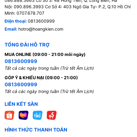
086.888.3663 Cơ Sở 3: 48 Hồng Tiến, Q. Long Biên, Hà
Nội: 090.896.3993 Cơ Sở 4: 403 Ngô Gia Tự- P.2, Q.10 Hồ Chí
Minh: 0707.678.707
Điện thoại:
0813600999
Email:
hotro@hoangkien.com
TỔNG ĐÀI HỖ TRỢ
MUA ONLINE (09:00 - 21:00 mỗi ngày)
0813600999
Tất cả các ngày trong tuần (Trừ tết Âm Lịch)
GÓP Ý & KHIẾU NẠI (09:00 - 21:00)
0813600999
Tất cả các ngày trong tuần (Trừ tết Âm Lịch)
LIÊN KẾT SÀN
HÌNH THỨC THANH TOÁN