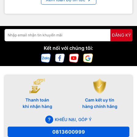
ĐĂNG KÝ
Kết nối với chúng tôi:
Thanh toán
Cam kết uy tín
khi nhận hàng
hàng chính hãng
KHIẾU NẠI, GÓP Ý
0813600999