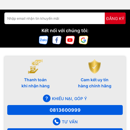
ĐĂNG KÝ
Kết nối với chúng tôi:
Thanh toán
Cam kết uy tín
khi nhận hàng
hàng chính hãng
KHIẾU NẠI, GÓP Ý
0813600999
TƯ VẤN