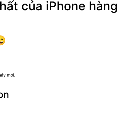
hất của iPhone hàng
😄
máy mới.
on