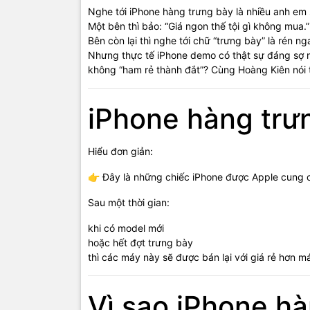
Nghe tới iPhone hàng trưng bày là nhiều anh em 
Một bên thì bảo: “Giá ngon thế tội gì không mua.”
Bên còn lại thì nghe tới chữ “trưng bày” là rén 
Nhưng thực tế iPhone demo có thật sự đáng sợ n
không “ham rẻ thành đắt”? Cùng Hoàng Kiên nói t
iPhone hàng trưn
Hiểu đơn giản:
👉 Đây là những chiếc iPhone được Apple cung cấ
Sau một thời gian:
khi có model mới
hoặc hết đợt trưng bày
thì các máy này sẽ được bán lại với giá rẻ hơn m
Vì sao iPhone hà