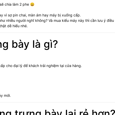
sẽ chia làm 2 phe 😄
ngay vì sợ pin chai, màn ám hay máy bị xuống cấp.
hư nhiều người nghĩ không? Và mua kiểu máy này thì cần lưu ý điều 
hật dễ hiểu nhé.
g bày là gì?
p cho đại lý để khách trải nghiệm tại cửa hàng.
áy mới.
ng trưng bày lại rẻ hơn