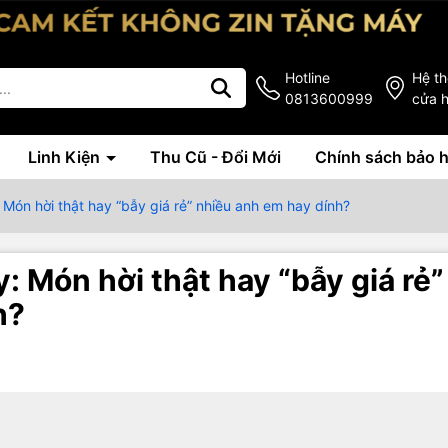
Hotline
Hệ t
0813600999
cửa 
Linh Kiện
Thu Cũ - Đổi Mới
Chính sách bảo 
Món hời thật hay “bẫy giá rẻ” nhiều anh em hay dính?
: Món hời thật hay “bẫy giá rẻ”
h?