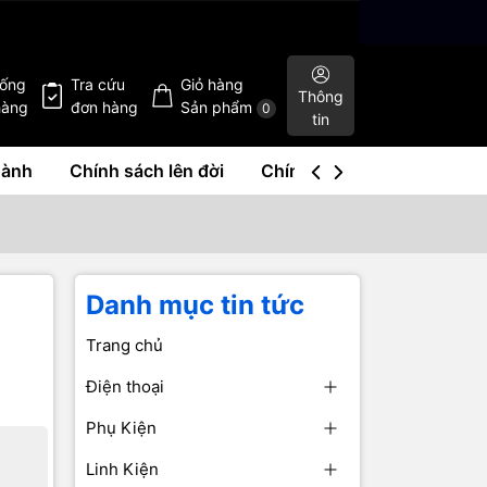
hống
Tra cứu
Giỏ hàng
Thông
hàng
đơn hàng
Sản phẩm
0
tin
hành
Chính sách lên đời
Chính sách mua lại
Liê
Danh mục tin tức
Trang chủ
Điện thoại
Phụ Kiện
Linh Kiện