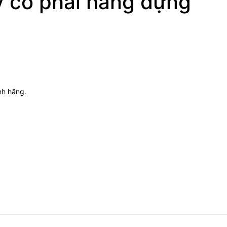
y có phải hàng dựng
nh hãng.