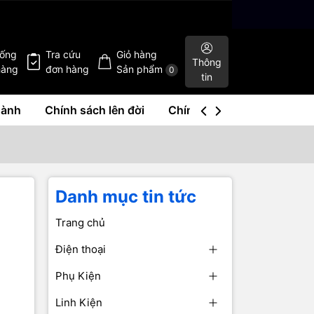
hống
Tra cứu
Giỏ hàng
Thông
hàng
đơn hàng
Sản phẩm
0
tin
hành
Chính sách lên đời
Chính sách mua lại
Liê
Danh mục tin tức
Trang chủ
Điện thoại
Phụ Kiện
Linh Kiện