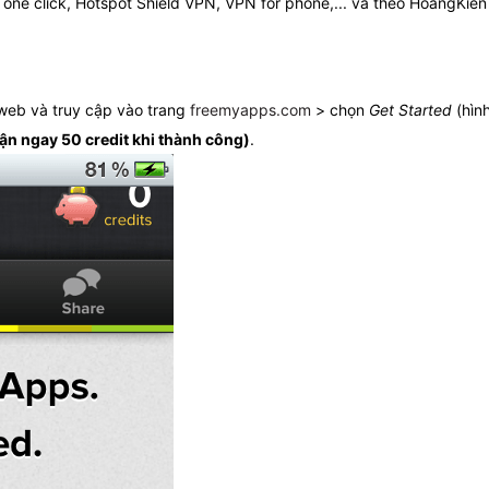
one click, Hotspot Shield VPN, VPN for phone,... và theo HoangKien
 web và truy cập vào trang
freemyapps.com
> chọn
Get Started
(hìn
ận ngay 50 credit khi thành công)
.