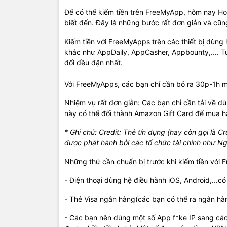
Để có thể kiếm tiền trên FreeMyApp, hôm nay
Ho
biết đến. Đây là những bước rất đơn giản và cũn
Kiếm tiền với FreeMyApps trên các thiết bị dùng
khác như AppDaily, AppCasher, Appbounty,.... T
đối đều đặn nhất.
Với FreeMyApps, các bạn chỉ cần bỏ ra 30p-1h mỗ
Nhiệm vụ rất đơn giản: Các bạn chỉ cần tải về d
này có thể đổi thành Amazon Gift Card để mua 
* Ghi chú: Credit: Thẻ tín dụng (hay còn gọi là Cr
được phát hành bởi các tổ chức tài chính như Ng
Những thứ cần chuẩn bị trước khi kiếm tiền với
- Điện thoại dùng hệ điều hành iOS, Android,...có 
- Thẻ Visa ngân hàng(các bạn có thể ra ngân hàn
- Các bạn nên dùng một số App f*ke IP sang các