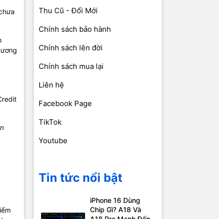
Thu Cũ - Đổi Mới
 chưa
Chính sách bảo hành
p
Chính sách lên đời
 tương
Chính sách mua lại
Liên hệ
redit
Facebook Page
TikTok
án
Youtube
Tin tức nổi bật
iPhone 16 Dùng
Chip Gì? A18 Và
kiếm
A18 Pro Mạnh Đến