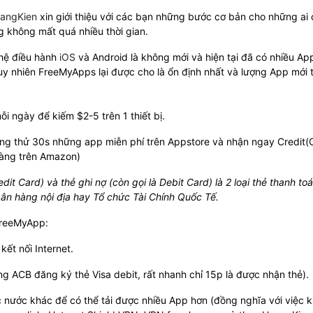
angKien
xin giới thiệu với các bạn những bước cơ bản cho những ai
g không mất quá nhiều thời gian.
 hệ điều hành
iOS
và Android là không mới và hiện tại đã có nhiều Ap
uy nhiên FreeMyApps lại được cho là ổn định nhất và lượng App mới
i ngày để kiếm $2-5 trên 1 thiết bị.
ùng thử 30s những app miễn phí trên Appstore và nhận ngay Credit(C
hàng trên Amazon)
edit Card) và thẻ ghi nợ (còn gọi là Debit Card) là 2 loại thẻ thanh to
ân hàng nội địa hay Tổ chức Tài Chính Quốc Tế.
 FreeMyApp:
kết nối Internet.
g ACB đăng ký thẻ Visa debit, rất nhanh chỉ 15p là được nhận thẻ).
 nước khác để có thể tải được nhiều App hơn (đồng nghĩa với việc 