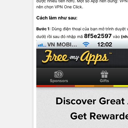
được nhiều tiền hơn). Một số App nên dùng: VPN 
nên chọn VPN One Click.
Cách làm như sau:
Bước 1
: Dùng điện thoại của bạn mở trình duyệt
8f5e2597
dưới) rồi sau đó nhập mã
vào
(nh