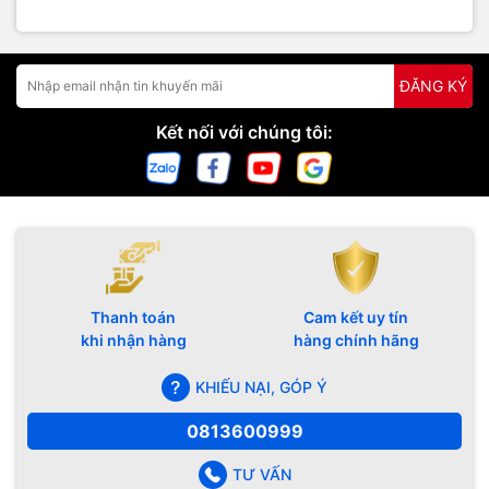
ĐĂNG KÝ
Kết nối với chúng tôi:
Thanh toán
Cam kết uy tín
khi nhận hàng
hàng chính hãng
KHIẾU NẠI, GÓP Ý
0813600999
TƯ VẤN