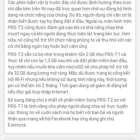
Các phím bấm vật lý trước đây chỉ được định hướng theo icon
chỉ dẫn bên trên thì nay đã trực quan hơn nhờ sự đồng bộ hình
dạng và chức năng của chúng. Do đó, người dùng chỉ cần sờ là
nhận biết được tay họ đang đặt ở đâu. Ngoài ra, màn hình trên
PRS-T2 cũng được đánh giá cao khi có khả năng chạy khá
mượt ngay cả khi người dùng thực hiện lật trang liên tục. Hơn
nữa, nó cũng hỗ trợ tốt chức năng phóng to và thu nhỏ với các
cử chỉ bằng ngón tay hoặc bút cảm ứng.
PRS-T2 vẫn có bộ nhớ trong khiêm tốn 2 GB như PRS-T1 và
thực tế chỉ còn lại 1,3 GB sau khi cài đặt phần mềm ban đầu,
tuy nhiên nếu muốn khe cắm microSD sẽ cho phép hỗ trợ tối
đa 32 GB dung lượng mở rộng. Mặc dù được trang bị cổng kết
nối Wi-Fi nhưng nếu không sử dụng tính năng này, thời lượng
pin có thể lên tới 2 tháng. Thời gian dùng sẽ giảm đi đáng kể
nếu độc giả truy nhập Internet.
Bổ sung đáng chú ý nhất về phẩn mềm Sony PRS-T2 so với
PRS-T1 là tính năng cho phép người dùng chia sẻ trực tuyến
các thông tin về cuốn sách mà họ biết với bạn bè và người
thân qua mạng xã hội Facebook hay ứng dụng ghi chú
Evernote.