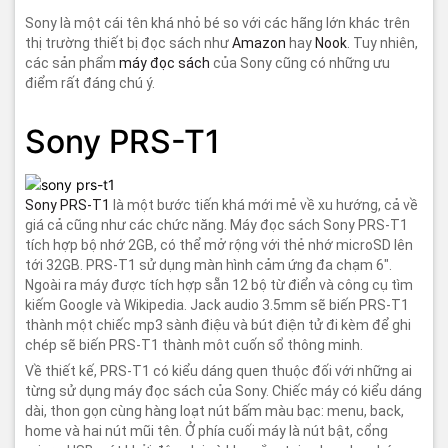
Sony là một cái tên khá nhỏ bé so với các hãng lớn khác trên
thị trường thiết bị đọc sách như
Amazon
hay
Nook
. Tuy nhiên,
các sản phẩm
máy đọc sách
của Sony cũng có những ưu
điểm rất đáng chú ý.
Sony PRS-T1
Sony PRS-T1
là một bước tiến khá mới mẻ về xu hướng, cả về
giá cả cũng như các chức năng. Máy đọc sách Sony PRS-T1
tích hợp bộ nhớ 2GB, có thể mở rộng với thẻ nhớ microSD lên
tới 32GB. PRS-T1 sử dụng màn hình cảm ứng đa chạm 6".
Ngoài ra máy được tích hợp sẵn 12 bộ từ điển và công cụ tìm
kiếm Google và Wikipedia. Jack audio 3.5mm sẽ biến PRS-T1
thành một chiếc mp3 sành điệu và bút điện tử đi kèm để ghi
chép sẽ biến PRS-T1 thành môt cuốn sổ thông minh.
Về thiết kế, PRS-T1 có kiểu dáng quen thuộc đối với những ai
từng sử dụng máy đọc sách của Sony. Chiếc máy có kiểu dáng
dài, thon gọn cùng hàng loạt nút bấm màu bạc: menu, back,
home và hai nút mũi tên. Ở phía cuối máy là nút bật, cổng