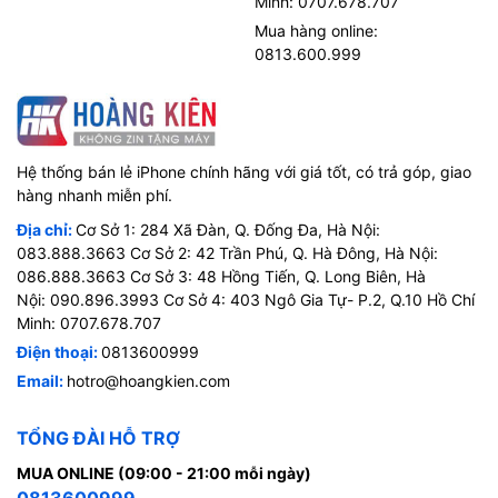
Minh: 0707.678.707
Mua hàng online:
0813.600.999
Hệ thống bán lẻ iPhone chính hãng với giá tốt, có trả góp, giao
hàng nhanh miễn phí.
Địa chỉ:
Cơ Sở 1: 284 Xã Đàn, Q. Đống Đa, Hà Nội:
083.888.3663 Cơ Sở 2: 42 Trần Phú, Q. Hà Đông, Hà Nội:
086.888.3663 Cơ Sở 3: 48 Hồng Tiến, Q. Long Biên, Hà
Nội: 090.896.3993 Cơ Sở 4: 403 Ngô Gia Tự- P.2, Q.10 Hồ Chí
Minh: 0707.678.707
Điện thoại:
0813600999
Email:
hotro@hoangkien.com
TỔNG ĐÀI HỖ TRỢ
MUA ONLINE (09:00 - 21:00 mỗi ngày)
0813600999