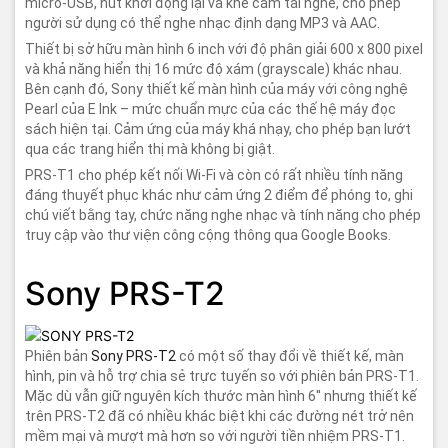
micro-USB, nút khởi động lại và khe cắm tai nghe, cho phép
người sử dụng có thể nghe nhạc định dạng MP3 và AAC.
Thiết bị sở hữu màn hình 6 inch với độ phân giải 600 x 800 pixel
và khả năng hiển thị 16 mức độ xám (grayscale) khác nhau.
Bên cạnh đó, Sony thiết kế màn hình của máy với công nghệ
Pearl của E Ink – mức chuẩn mực của các thế hệ máy đọc
sách hiện tại. Cảm ứng của máy khá nhạy, cho phép bạn lướt
qua các trang hiển thị mà không bị giật.
PRS-T1 cho phép kết nối Wi-Fi và còn có rất nhiều tính năng
đáng thuyết phục khác như cảm ứng 2 điểm để phóng to, ghi
chú viết bằng tay, chức năng nghe nhạc và tính năng cho phép
truy cập vào thư viện công cộng thông qua Google Books.
Sony PRS-T2
Phiên bản
Sony PRS-T2
có một số thay đổi về thiết kế, màn
hình, pin và hỗ trợ chia sẻ trực tuyến so với phiên bản PRS-T1.
Mặc dù vẫn giữ nguyên kích thước màn hình 6'' nhưng thiết kế
trên PRS-T2 đã có nhiều khác biệt khi các đường nét trở nên
mềm mại và mượt mà hơn so với người tiền nhiệm PRS-T1.