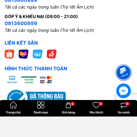
Tất cả các ngày trong tuần (Trừ tết Âm Lịch)
GÓP Ý & KHIẾU NẠI (09:00 - 21:00)
0813600999
Tất cả các ngày trong tuần (Trừ tết Âm Lịch)
LIÊN KẾT SÀN
HÌNH THỨC THANH TOÁN
0
0
0
Trang chủ
Danh mục
Giỏ hàng
Yêu thích
So sánh
Bản quyền thuộc về
Hoangkien
.
Cung cấp bởi
Sapo