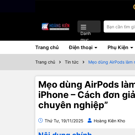
Danh
mục
Trang chủ
Điện thoại
Phụ Kiện
Trang chủ
Tin tức
Mẹo dùng AirPods làm m
Mẹo dùng AirPods làm
iPhone – Cách đơn gi
chuyên nghiệp”
Thứ Tư, 19/11/2025
Hoàng Kiên Kho