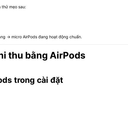
n thử mẹo sau:
àng → micro AirPods đang hoạt động chuẩn.
hi thu bằng AirPods
:
ods trong cài đặt