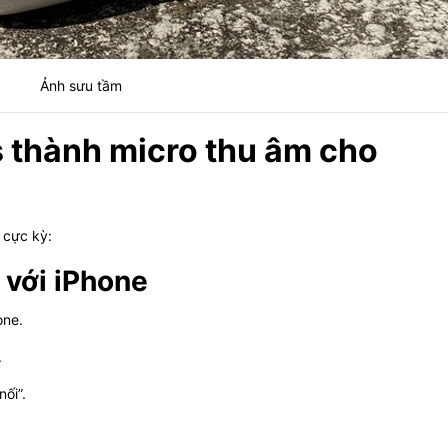
Ảnh sưu tầm
s thành micro thu âm cho
 cực kỳ:
 với iPhone
one.
.
ối”.