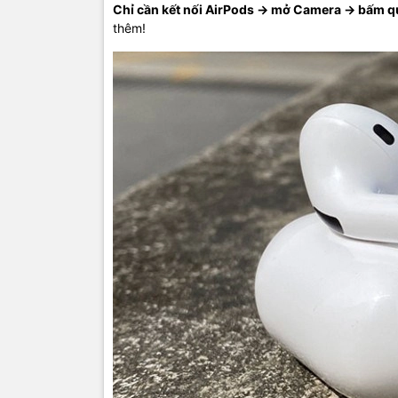
Chỉ cần kết nối AirPods → mở Camera → bấm q
thêm!