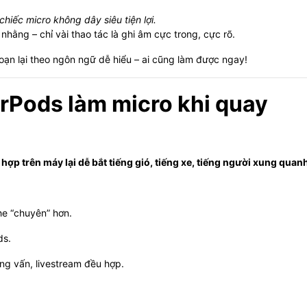
hiếc micro không dây siêu tiện lợi.
hằng – chỉ vài thao tác là ghi âm cực trong, cực rõ.
oạn lại theo ngôn ngữ dễ hiểu – ai cũng làm được ngay!
irPods làm micro khi quay
 hợp trên máy lại dễ bắt tiếng gió, tiếng xe, tiếng người xung quan
he “chuyên” hơn.
ds.
ỏng vấn, livestream đều hợp.