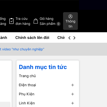
hống
Tra cứu
Giỏ hàng
Thông
hàng
đơn hàng
Sản phẩm
0
tin
hành
Chính sách lên đời
Chính sách mua lại
Liê
t video “như chuyên nghiệp”
Danh mục tin tức
Trang chủ
Điện thoại
Phụ Kiện
Linh Kiện