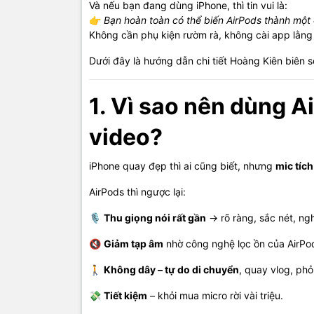
Và nếu bạn đang dùng iPhone, thì tin vui là:
👉
Bạn hoàn toàn có thể biến AirPods thành một c
Không cần phụ kiện rườm rà, không cài app lằng n
Dưới đây là hướng dẫn chi tiết Hoàng Kiên biên s
1. Vì sao nên dùng A
video?
iPhone quay đẹp thì ai cũng biết, nhưng
mic tích
AirPods thì ngược lại:
🎙
Thu giọng nói rất gần
→ rõ ràng, sắc nét, ng
🔇
Giảm tạp âm
nhờ công nghệ lọc ồn của AirPo
🚶
Không dây – tự do di chuyển
, quay vlog, ph
💸
Tiết kiệm
– khỏi mua micro rời vài triệu.