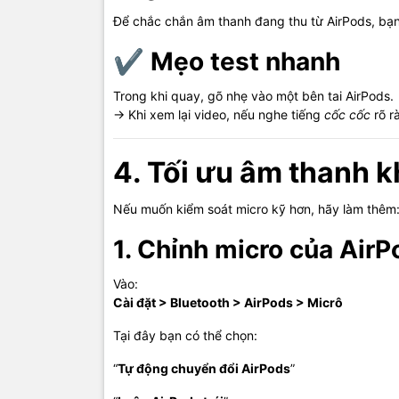
Để chắc chắn âm thanh đang thu từ AirPods, bạ
✔
Mẹo test nhanh
Trong khi quay, gõ nhẹ vào một bên tai AirPods.
→ Khi xem lại video, nếu nghe tiếng
cốc cốc
rõ r
4. Tối ưu âm thanh k
Nếu muốn kiểm soát micro kỹ hơn, hãy làm thêm
1. Chỉnh micro của AirP
Vào:
Cài đặt > Bluetooth > AirPods > Micrô
Tại đây bạn có thể chọn:
“
Tự động chuyển đổi AirPods
”