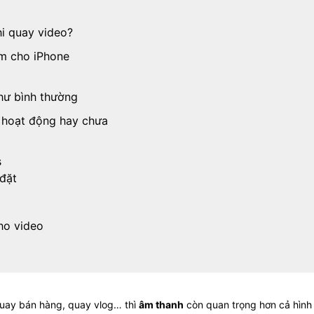
hi quay video?
âm cho iPhone
hư bình thường
 hoạt động hay chưa
s
 đặt
cho video
 quay bán hàng, quay vlog… thì
âm thanh
còn quan trọng hơn cả hình