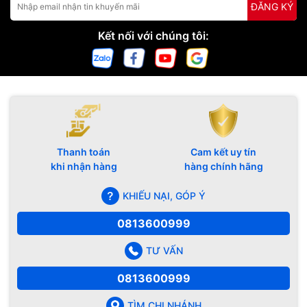
ĐĂNG KÝ
Kết nối với chúng tôi:
Thanh toán
Cam kết uy tín
khi nhận hàng
hàng chính hãng
KHIẾU NẠI, GÓP Ý
0813600999
TƯ VẤN
0813600999
TÌM CHI NHÁNH