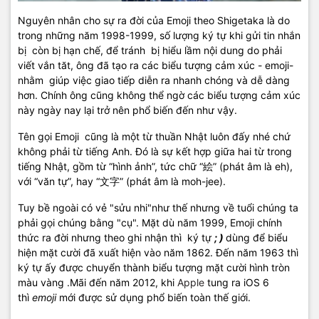
Nguyên nhân cho sự ra đời của Emoji theo Shigetaka là do
trong những năm 1998-1999, số lượng ký tự khi gửi tin nhắn
bị còn bị hạn chế, để tránh bị hiểu lầm nội dung do phải
viết vắn tăt, ông đã tạo ra các biểu tượng cảm xúc - emoji-
nhằm giúp việc giao tiếp diễn ra nhanh chóng và dễ dàng
hơn. Chính ông cũng không thể ngờ các biểu tượng cảm xúc
này ngày nay lại trở nên phổ biến đến như vậy.
Tên gọi Emoji cũng là một từ thuần Nhật luôn đấy nhé chứ
không phải từ tiếng Anh. Đó là sự kết hợp giữa hai từ trong
tiếng Nhật, gồm từ “hình ảnh”, tức chữ “絵” (phát âm là eh),
với “văn tự”, hay “文字” (phát âm là moh-jee).
Tuy bề ngoài có vẻ "sửu nhi"như thế nhưng về tuổi chúng ta
phải gọi chúng bằng "cụ". Mặt dù năm 1999, Emoji chính
thức ra đời nhưng theo ghi nhận thì ký tự
; )
dùng để biểu
hiện mặt cười đã xuất hiện vào năm 1862. Đến năm 1963 thì
ký tự ấy được chuyển thành biểu tượng mặt cười hình tròn
màu vàng .Mãi đến năm 2012, khi
Apple
tung ra iOS 6
thì
emoji
mới được sử dụng phổ biến toàn thế giới.