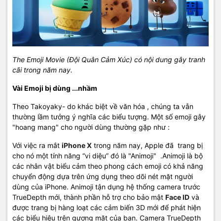
The Emoji Movie (Đội Quân Cảm Xúc) có nội dung gây tranh
cãi trong năm nay.
Vài Emoji bị dùng ...nhầm
Theo Takoyaky- do khác biệt về văn hóa , chúng ta vẫn
thường lầm tưởng ý nghĩa các biểu tượng. Một số emoji gây
"hoang mang" cho người dùng thường gặp như :
Với việc ra mắt
iPhone X
trong năm nay, Apple đã trang bị
cho nó một tính năng “vi diệu” đó là "Animoji" .Animoji là bộ
các nhân vật biểu cảm theo phong cách emoji có khả năng
chuyển động dựa trên ứng dụng theo dõi nét mặt người
dùng của iPhone. Animoji tận dụng hệ thống camera trước
TrueDepth mới, thành phần hỗ trợ cho bảo mật
Face ID
và
được trang bị hàng loạt các cảm biến 3D mới để phát hiện
các biểu hiệu trên gương mặt của bạn. Camera TrueDepth