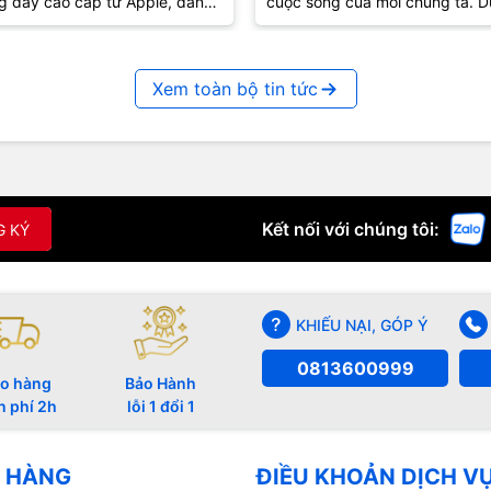
g dây cao cấp từ Apple, đang
cuộc sống của mỗi chúng ta. D
út sự quan tâm lớn từ cộng
lúc vui hay buồn, âm nhạc luôn
..
biết...
Xem toàn bộ tin tức
Kết nối với chúng tôi:
G KÝ
KHIẾU NẠI, GÓP Ý
0813600999
o hàng
Bảo Hành
n phí 2h
lỗi 1 đổi 1
 HÀNG
ĐIỀU KHOẢN DỊCH V