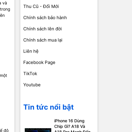
a và
Thu Cũ - Đổi Mới
 trong
iên
Chính sách bảo hành
Chính sách lên đời
Chính sách mua lại
Liên hệ
Facebook Page
TikTok
 một
Youtube
Tin tức nổi bật
iPhone 16 Dùng
Chip Gì? A18 Và
hế độ
A18 Pro Mạnh Đến