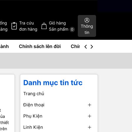
hống
Tra cứu
Giỏ hàng
Thông
hàng
đơn hàng
Sản phẩm
0
tin
hành
Chính sách lên đời
Chính sách mua lại
Liê
Danh mục tin tức
Trang chủ
Điện thoại
t
Phụ Kiện
của
thiết
Linh Kiện
trên