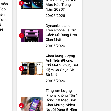
1
i màn
Mức Nào Trong
ế độ
Năm 2026?
iên,
20/06/2026
video
4
:
Dynamic Island
hi
Trên iPhone Là Gì?
Cách Sử Dụng Đơn
2
Giản Nhất
20/06/2026
Giảm Dung Lượng
Ảnh Trên iPhone:
Chỉ Mất 2 Phút, Tiết
3
Kiệm Cả Chục GB
Bộ Nhớ
20/06/2026
Tăng Âm Lượng
iPhone Không Tốn 1
Đồng: 10 Mẹo Đơn
Giản Nhưng Nhiều
4
Người Dùng 5 Năm