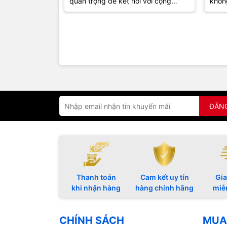
quan trọng để kết nối với cộng
khôn
đồng và khán giả. Dù bạn là một
thu h
game...
đồng.
ĐĂN
Thanh toán
Cam kết uy tín
Gia
khi nhận hàng
hàng chính hãng
miễ
CHÍNH SÁCH
MUA