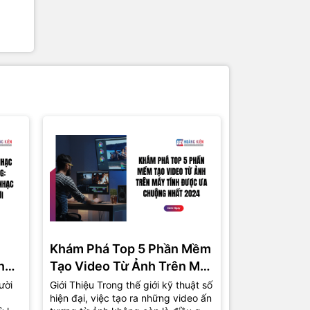
Khám Phá Top 5 Phần Mềm
Phần Mềm 
ng
Tạo Video Từ Ảnh Trên Máy
Miễn Phí C
Tính Được Ưa Chuộng Nhất
Top 5 Lựa 
ười
Giới Thiệu Trong thế giới kỹ thuật số
1. Giới Thiệu T
hiện đại, việc tạo ra những video ấn
việc tự sản xu
2024