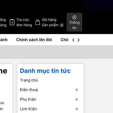
hống
Tra cứu
Giỏ hàng
Thông
hàng
đơn hàng
Sản phẩm
0
tin
hành
Chính sách lên đời
Chính sách mua lại
Liê
one
Danh mục tin tức
Trang chủ
Điện thoại
Phụ Kiện
ple
ận
Linh Kiện