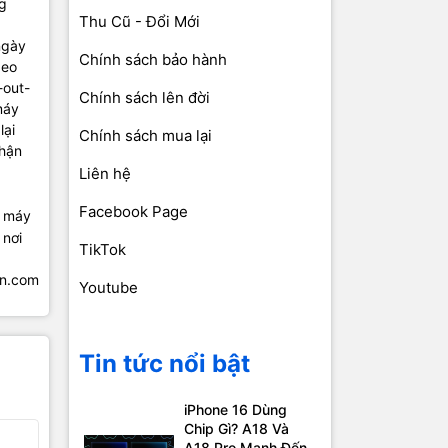
ng
Thu Cũ - Đổi Mới
ngày
Chính sách bảo hành
deo
-out-
Chính sách lên đời
áy
lại
Chính sách mua lại
hận
Liên hệ
Facebook Page
u máy
 nơi
TikTok
en.com
Youtube
Tin tức nổi bật
iPhone 16 Dùng
Chip Gì? A18 Và
A18 Pro Mạnh Đến