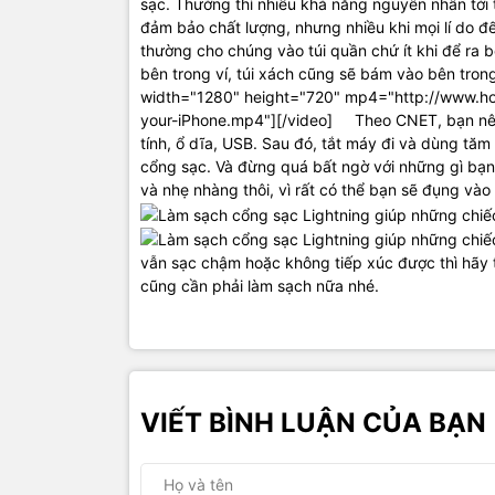
sạc. Thường thì nhiều khả năng nguyên nhân tới từ
đảm bảo chất lượng, nhưng nhiều khi mọi lí do 
thường cho chúng vào túi quần chứ ít khi để ra bên
bên trong ví, túi xách cũng sẽ bám vào bên trong
width="1280" height="720" mp4="http://www.ho
your-iPhone.mp4"][/video] Theo CNET, bạn nên back
tính, ổ dĩa, USB. Sau đó, tắt máy đi và dùng tă
cổng sạc. Và đừng quá bất ngờ với những gì bạn t
và nhẹ nhàng thôi, vì rất có thể bạn sẽ đụng và
vẫn sạc chậm hoặc không tiếp xúc được thì hã
cũng cần phải làm sạch nữa nhé.
VIẾT BÌNH LUẬN CỦA BẠN