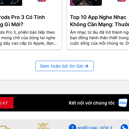
Pods Pro 3 Có Tính
Top 10 App Nghe Nhạc
g Gì Mới?
Không Cần Mạng: Thưở
Thức Âm Nhạc Mọi Nơi
ds Pro 3, phiên bản tiếp theo
Âm nhạc từ lâu đã trở thành ng
 mong chờ của dòng tai nghe
bạn đồng hành thân thiết trong
g dây cao cấp từ Apple, đang
cuộc sống của mỗi chúng ta. D
út sự quan tâm lớn từ cộng
lúc vui hay buồn, âm nhạc luôn
..
biết...
Xem toàn bộ tin tức
Kết nối với chúng tôi:
G KÝ
KHIẾU NẠI, GÓP Ý