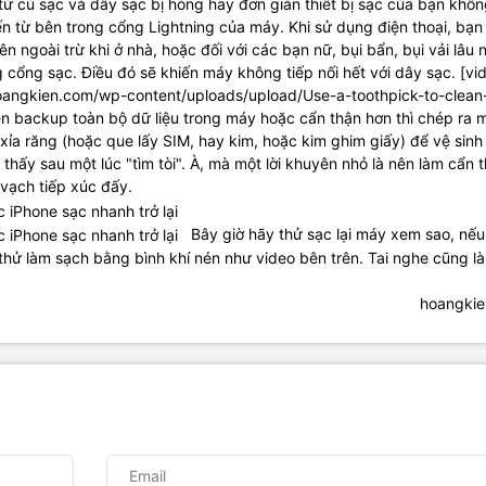
 củ sạc và dây sạc bị hỏng hay đơn giản thiết bị sạc của bạn khô
đến từ bên trong cổng Lightning của máy. Khi sử dụng điện thoại, bạn
 ngoài trừ khi ở nhà, hoặc đối với các bạn nữ, bụi bẩn, bụi vải lâu 
 cổng sạc. Điều đó sẽ khiến máy không tiếp nối hết với dây sạc. [vi
angkien.com/wp-content/uploads/upload/Use-a-toothpick-to-clean
up toàn bộ dữ liệu trong máy hoặc cẩn thận hơn thì chép ra m
m xỉa răng (hoặc que lấy SIM, hay kim, hoặc kim ghim giấy) để vệ sinh 
hấy sau một lúc "tìm tòi". À, mà một lời khuyên nhỏ là nên làm cẩn t
o vạch tiếp xúc đấy.
Bây giờ hãy thử sạc lại máy xem sao, nế
y thử làm sạch bằng bình khí nén như video bên trên. Tai nghe cũng là
hoangki