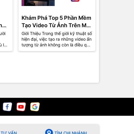
Khám Phá Top 5 Phần Mềm
Phần Mềm 
ng
Tạo Video Từ Ảnh Trên Máy
Miễn Phí C
Tính Được Ưa Chuộng Nhất
Top 5 Lựa 
ười
Giới Thiệu Trong thế giới kỹ thuật số
1. Giới Thiệu T
hiện đại, việc tạo ra những video ấn
việc tự sản xu
2024
ù là
tượng từ ảnh không còn là điều quá
phổ biến hơn b
xa lạ. Từ những bức ảnh kỷ...
nhà sản xuất 
chuyên giờ...
TƯ VẤN
TÌM CHI NHÁNH