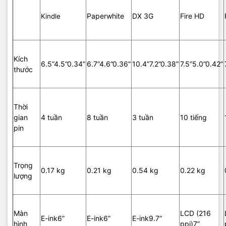
Paperwhite
DX 3G
Fire HD
Kindle
Kích
6.5”4.5”0.34”
6.7”4.6”0.36”
10.4”7.2”0.38”
7.5”5.0”0.42”
thước
Thời
gian
4 tuần
8 tuần
3 tuần
10 tiếng
pin
Trọng
0.17 kg
0.21 kg
0.54 kg
0.22 kg
lượng
Màn
LCD (216
E-ink6”
E-ink6”
E-ink9.7”
hình
ppi)7”