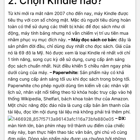
2. Chọn Kindle nào?
Từ khi mới ra mắt năm 2007 cho đến nay, máy Kindle được
tiêu thụ với con số chóng mặt. Mặc dù người tiêu dùng hoàn
toàn có thể sử dụng các thiết bị khác để đọc sách như di
động, máy tính bảng nhưng nó vẫn chiếm vị trí ưu tiên mua
nhằm phục vụ mục đích này.
– Máy đọc sách cơ bản:
đây là
sản phẩm đời đầu, chỉ dùng duy nhất cho đọc sách. Giá của
nó là 69 đô la Mỹ. Nó được xem là loại Kindle rẻ nhất với chỉ
1 tính năng, song cực kỳ dễ sử dụng, cung cấp ánh sáng
đọc sách chuẩn nhất. Nút điều khiển 5 chiều nằm ngay phía
dưới cùng của máy.
– Paperwhite:
Sản phẩm này có khả
năng cung cấp ánh sáng tối ưu khi đọc sách trong bóng tối.
Paperwhite cho phép người dùng tìm kiếm về các nhân vật
lịch sử, nhân vật nổi tiếng theo từ khóa hoặc truy cập vào hệ
thống Wikipedia, Shelfari, bách khoa toàn thư của Amazon.
Một chức năng độc đáo nữa là cung cấp bản âm thanh của
tài liệu, đọc lớn nội dung tài liệu mà không phải trả thêm phí.
– DX:
màn hình lớn, bàn phím nhạy trở thành ưu điểm của chiếc
máy này, bạn thực hiện thao tác văn bản, ghi chú vô cùng
đơn giản. Dòng sản phẩm này được ưa chuộng bởi những