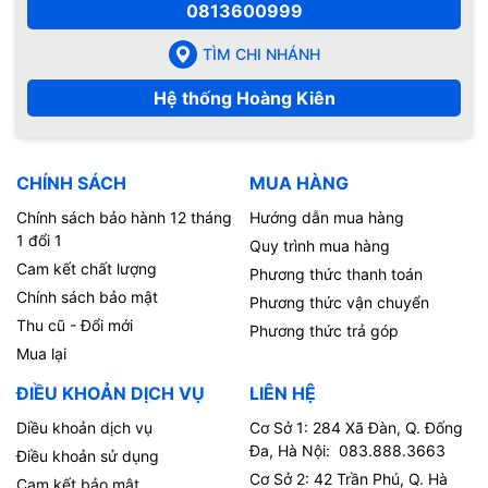
0813600999
TÌM CHI NHÁNH
Hệ thống Hoàng Kiên
CHÍNH SÁCH
MUA HÀNG
Chính sách bảo hành 12 tháng
Hướng dẫn mua hàng
1 đổi 1
Quy trình mua hàng
Cam kết chất lượng
Phương thức thanh toán
Chính sách bảo mật
Phương thức vận chuyển
Thu cũ - Đổi mới
Phương thức trả góp
Mua lại
ĐIỀU KHOẢN DỊCH VỤ
LIÊN HỆ
Diều khoản dịch vụ
Cơ Sở 1: 284 Xã Đàn, Q. Đống
Đa, Hà Nội: 083.888.3663
Điều khoản sử dụng
Cơ Sở 2: 42 Trần Phú, Q. Hà
Cam kết bảo mật