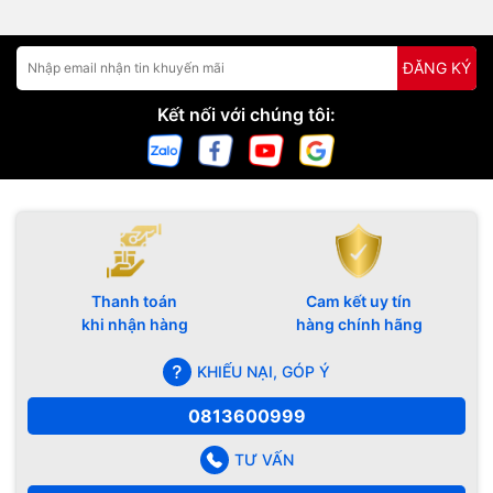
ĐĂNG KÝ
Kết nối với chúng tôi:
Thanh toán
Cam kết uy tín
khi nhận hàng
hàng chính hãng
KHIẾU NẠI, GÓP Ý
0813600999
TƯ VẤN