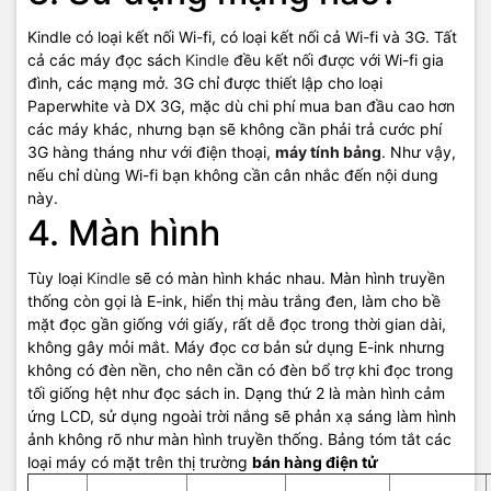
Kindle có loại kết nối Wi-fi, có loại kết nối cả Wi-fi và 3G. Tất
cả các máy đọc sách
Kindle
đều kết nối được với Wi-fi gia
đình, các mạng mở. 3G chỉ được thiết lập cho loại
Paperwhite và DX 3G, mặc dù chi phí mua ban đầu cao hơn
các máy khác, nhưng bạn sẽ không cần phải trả cước phí
3G hàng tháng như với điện thoại,
máy tính bảng
. Như vậy,
nếu chỉ dùng Wi-fi bạn không cần cân nhắc đến nội dung
này.
4. Màn hình
Tùy loại
Kindle
sẽ có màn hình khác nhau. Màn hình truyền
thống còn gọi là E-ink, hiển thị màu trắng đen, làm cho bề
mặt đọc gần giống với giấy, rất dễ đọc trong thời gian dài,
không gây mỏi mắt. Máy đọc cơ bản sử dụng E-ink nhưng
không có đèn nền, cho nên cần có đèn bổ trợ khi đọc trong
tối giống hệt như đọc sách in. Dạng thứ 2 là màn hình cảm
ứng LCD, sử dụng ngoài trời nắng sẽ phản xạ sáng làm hình
ảnh không rõ như màn hình truyền thống. Bảng tóm tắt các
loại máy có mặt trên thị trường
bán hàng điện tử