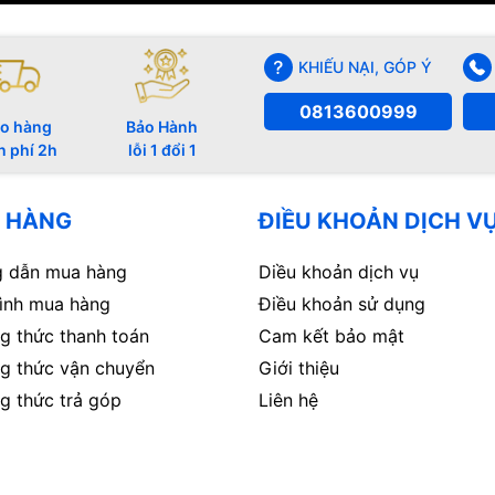
KHIẾU NẠI, GÓP Ý
0813600999
o hàng
Bảo Hành
n phí 2h
lỗi 1 đổi 1
 HÀNG
ĐIỀU KHOẢN DỊCH V
 dẫn mua hàng
Diều khoản dịch vụ
rình mua hàng
Điều khoản sử dụng
g thức thanh toán
Cam kết bảo mật
g thức vận chuyển
Giới thiệu
g thức trả góp
Liên hệ