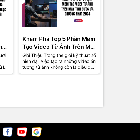
Khám Phá Top 5 Phần Mềm
Phần Mềm 
ng
Tạo Video Từ Ảnh Trên Máy
Miễn Phí C
Tính Được Ưa Chuộng Nhất
Top 5 Lựa 
ười
Giới Thiệu Trong thế giới kỹ thuật số
1. Giới Thiệu T
hiện đại, việc tạo ra những video ấn
việc tự sản xu
2024
ù là
tượng từ ảnh không còn là điều quá
phổ biến hơn b
xa lạ. Từ những bức ảnh kỷ...
nhà sản xuất 
chuyên giờ...