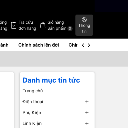
hống
Tra cứu
Giỏ hàng
Thông
hàng
đơn hàng
Sản phẩm
0
tin
hành
Chính sách lên đời
Chính sách mua lại
Liê
Danh mục tin tức
Trang chủ
Điện thoại
Phụ Kiện
Linh Kiện