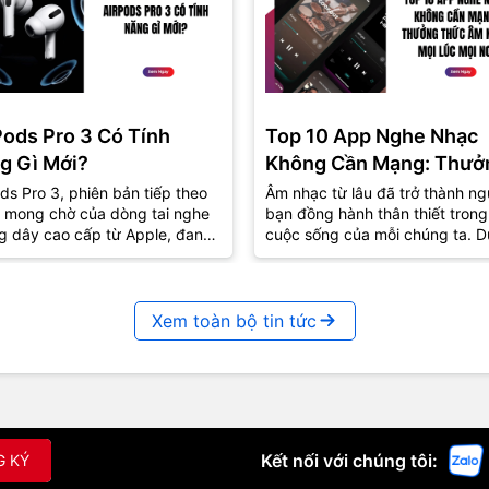
Pods Pro 3 Có Tính
Top 10 App Nghe Nhạc
g Gì Mới?
Không Cần Mạng: Thưở
Thức Âm Nhạc Mọi Nơi
ds Pro 3, phiên bản tiếp theo
Âm nhạc từ lâu đã trở thành ng
 mong chờ của dòng tai nghe
bạn đồng hành thân thiết trong
g dây cao cấp từ Apple, đang
cuộc sống của mỗi chúng ta. D
út sự quan tâm lớn từ cộng
lúc vui hay buồn, âm nhạc luôn
..
biết...
Xem toàn bộ tin tức
Kết nối với chúng tôi:
G KÝ