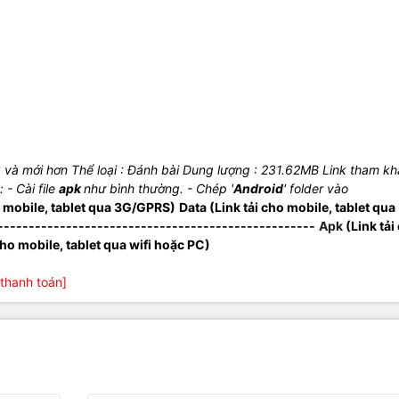
3 và mới hơn
Thể loại : Đánh bài
Dung lượng : 231.62MB
Link tham kh
:
- Cài file
apk
như bình thường.
- Chép '
Android
' folder vào
o mobile, tablet qua 3G/GPRS)
Data (Link tải cho mobile, tablet qua
---------------------------------------------------
Apk
(Link tải
cho mobile, tablet qua wifi hoặc PC)
thanh toán]