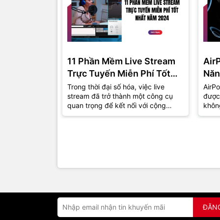
11 Phần Mềm Live Stream
Air
Trực Tuyến Miễn Phí Tốt
Năn
Nhất Năm 2024
Trong thời đại số hóa, việc live
AirPo
stream đã trở thành một công cụ
được
quan trọng để kết nối với cộng
khôn
đồng và khán giả. Dù bạn là một
thu h
game...
đồng.
ĐĂN