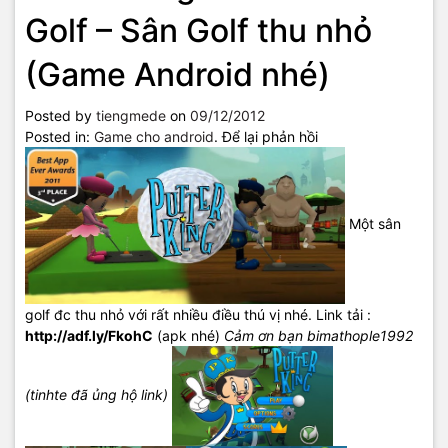
Golf – Sân Golf thu nhỏ
(Game Android nhé)
Posted by
tiengmede
on
09/12/2012
Posted in:
Game cho android
.
Để lại phản hồi
Một sân
golf đc thu nhỏ với rất nhiều điều thú vị nhé. Link tải :
http://adf.ly/FkohC
(apk nhé)
Cảm ơn bạn bimathople1992
(tinhte đã ủng hộ link)