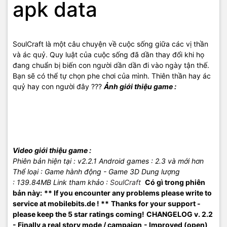
apk data
SoulCraft là một câu chuyện về cuộc sống giữa các vị thần
và ác quỷ. Quy luật của cuộc sống đã dần thay đổi khi họ
đang chuẩn bị biến con người dần dần đi vào ngày tận thế.
Bạn sẽ có thể tự chọn phe chơi của mình. Thiên thần hay ác
quỷ hay con người đây ???
Ảnh giới thiệu game :
Video giới thiệu game :
Phiên bản hiện tại : v2.2.1
Android games
: 2.3 và mới hơn
Thể loại : Game hành động - Game 3D
Dung lượng
: 139.84MB
Link tham khảo :
SoulCraft
Có gì trong phiên
bản này:
** If you encounter any problems please write to
service at mobilebits.de ! **
Thanks for your support -
please keep the 5 star ratings coming!
CHANGELOG v. 2.2
- Finally a real story mode / campaign
- Improved (open)