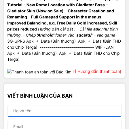
Tutorial
- New Rome Location with Gladiator Boss
-
Gladiator Skin (Now on Sale)
- Character Creation and
Renaming
- Full Gamepad Support in the menus
-
Improved Balancing, e.g. Free Daily Gold increased, Skill
prices reduced
Hướng dẫn cài đặt :
- Cài file
apk
như bình
thường.
- Chép
'Android'
folder vào
'sdcard/'
- Vào game
3G-GPRS Apk + Data (Bản thường)
Apk + Data (Bản THD
cho Chip Terga)
---------------------------
WIFI-LAN
Apk + Data (Bản thường)
Apk + Data (Bản THD cho Chip
Terga)
[ Hướng dẫn thanh toán]
VIẾT BÌNH LUẬN CỦA BẠN