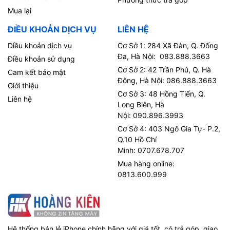
Mua lại
ĐIỀU KHOẢN DỊCH VỤ
LIÊN HỆ
Diều khoản dịch vụ
Cơ Sở 1: 284 Xã Đàn, Q. Đống
Đa, Hà Nội: 083.888.3663
Điều khoản sử dụng
Cơ Sở 2: 42 Trần Phú, Q. Hà
Cam kết bảo mật
Đông, Hà Nội: 086.888.3663
Giới thiệu
Cơ Sở 3: 48 Hồng Tiến, Q.
Liên hệ
Long Biên, Hà
Nội: 090.896.3993
Cơ Sở 4: 403 Ngô Gia Tự- P.2,
Q.10 Hồ Chí
Minh: 0707.678.707
Mua hàng online:
0813.600.999
Hệ thống bán lẻ iPhone chính hãng với giá tốt, có trả góp, giao