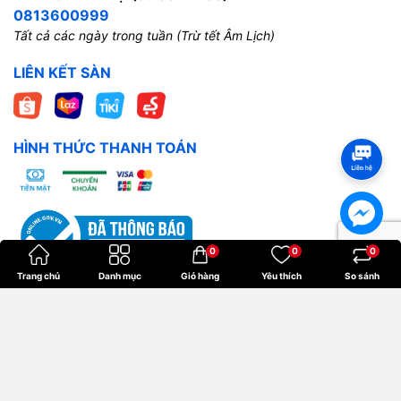
0813600999
Tất cả các ngày trong tuần (Trừ tết Âm Lịch)
LIÊN KẾT SÀN
HÌNH THỨC THANH TOÁN
0
0
0
Trang chủ
Danh mục
Giỏ hàng
Yêu thích
So sánh
Bản quyền thuộc về
Hoangkien
.
Cung cấp bởi
Sapo