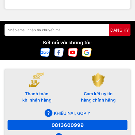
ĐĂNG KÝ
Kết nối với chúng tôi:
Thanh toán
Cam kết uy tín
khi nhận hàng
hàng chính hãng
KHIẾU NẠI, GÓP Ý
0813600999