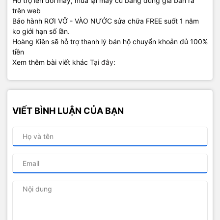
Hỗ trợ lên đời máy, mua lại máy cũ bằng đúng giá bán ra
trên web
Bảo hành RƠI VỠ - VÀO NƯỚC sửa chữa FREE suốt 1 năm
ko giới hạn số lần.
Hoàng Kiên sẽ hỗ trợ thanh lý bán hộ chuyển khoản đủ 100%
tiền
Xem thêm bài viết khác
Tại đây
:
VIẾT BÌNH LUẬN CỦA BẠN