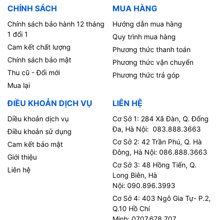
CHÍNH SÁCH
MUA HÀNG
Chính sách bảo hành 12 tháng
Hướng dẫn mua hàng
1 đổi 1
Quy trình mua hàng
Cam kết chất lượng
Phương thức thanh toán
Chính sách bảo mật
Phương thức vận chuyển
Thu cũ - Đổi mới
Phương thức trả góp
Mua lại
ĐIỀU KHOẢN DỊCH VỤ
LIÊN HỆ
Diều khoản dịch vụ
Cơ Sở 1: 284 Xã Đàn, Q. Đống
Đa, Hà Nội: 083.888.3663
Điều khoản sử dụng
Cơ Sở 2: 42 Trần Phú, Q. Hà
Cam kết bảo mật
Đông, Hà Nội: 086.888.3663
Giới thiệu
Cơ Sở 3: 48 Hồng Tiến, Q.
Liên hệ
Long Biên, Hà
Nội: 090.896.3993
Cơ Sở 4: 403 Ngô Gia Tự- P.2,
Q.10 Hồ Chí
Minh: 0707.678.707