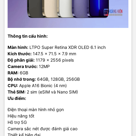
Thông tin cấu hình:
Màn hình:
LTPO Super Retina XDR OLED 6.1 inch
Kích thước:
147.5 x 71.5 x 7.9 mm
Độ phân giải:
1179 x 2556 pixels
Camera trước:
12MP
RAM:
6GB
Bộ nhớ trong:
64GB, 128GB, 256GB
CPU:
Apple A16 Bionic (4 nm)
Thẻ SIM:
2 sim (eSIM và Nano SIM)
Ưu điểm:
Điện thoại màn hình nhỏ gọn
Hiệu năng tốt
Hỗ trợ 5G
Camera sắc nét được đánh giá cao
Thiết kế hiện đại