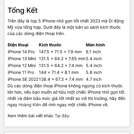
Tổng Kết
Trên đây là top 5 iPhone nhỏ gọn tốt nhất 2023 mà Di động
Mỹ vừa tổng hợp. Dưới đây là một bản so sánh kích thước
của các dòng điện thoại trên.
Điện thoại
Kích thước
Màn hình
iPhone 14 Pro
147.5 x 71.5 x 7.9 mm
6.1 inch
iPhone 13 Mini
131.5 x 64.2 x 7.65 mm
5.4 inch
iPhone 12 Mini
131.5 x 64.2 x 7.4 mm
5.4 inch
iPhone 11 Pro
144 x 71.4 x 8.1 mm
5.8 inch
iPhone SE 2022
138.4 x 67.3 x 7.4 mm
4.7 inch
Dù các dòng điện thoại iPhone không ngừng có kích thước
lớn hơn, nếu bạn muốn sở hữu một chiếc iPhone nhỏ gọn tốt
nhất và đảm bảo mức giá tốt nhất so với thị trường, hãy đến
ngay
Hoàng Kiên
để rinh ngay một chiếc iPhone về.
Xem thêm bài viết khác
Tại đây
: