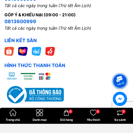
Tất cả các ngày trong tuần (Trừ tết Âm Lịch)
GÓP Ý & KHIẾU NẠI (09:00 - 21:00)
0813600999
Tất cả các ngày trong tuần (Trừ tết Âm Lịch)
LIÊN KẾT SÀN
HÌNH THỨC THANH TOÁN
0
0
0
Trang chủ
Danh mục
Giỏ hàng
Yêu thích
So sánh
Bản quyền thuộc về
Hoangkien
.
Cung cấp bởi
Sapo