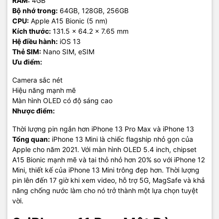
RAM:
4GB
Bộ nhớ trong:
64GB, 128GB, 256GB
CPU:
Apple A15 Bionic (5 nm)
Kích thước:
131.5 x 64.2 x 7.65 mm
Hệ điều hành:
iOS 13
Thẻ SIM:
Nano SIM, eSIM
Ưu điểm:
Camera sắc nét
Hiệu năng mạnh mẽ
Màn hình OLED có độ sáng cao
Nhược điểm:
Thời lượng pin ngắn hơn iPhone 13 Pro Max và iPhone 13
Tổng quan:
iPhone 13 Mini là chiếc flagship nhỏ gọn của
Apple cho năm 2021. Với màn hình OLED 5.4 inch, chipset
A15 Bionic mạnh mẽ và tai thỏ nhỏ hơn 20% so với iPhone 12
Mini, thiết kế của iPhone 13 Mini trông đẹp hơn. Thời lượng
pin lên đến 17 giờ khi xem video, hỗ trợ 5G, MagSafe và khả
năng chống nước làm cho nó trở thành một lựa chọn tuyệt
vời.