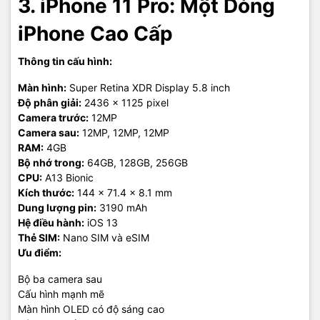
3. iPhone 11 Pro: Một Dòng
iPhone Cao Cấp
Thông tin cấu hình:
Màn hình:
Super Retina XDR Display 5.8 inch
Độ phân giải:
2436 x 1125 pixel
Camera trước:
12MP
Camera sau:
12MP, 12MP, 12MP
RAM:
4GB
Bộ nhớ trong:
64GB, 128GB, 256GB
CPU:
A13 Bionic
Kích thước:
144 x 71.4 x 8.1 mm
Dung lượng pin:
3190 mAh
Hệ điều hành:
iOS 13
Thẻ SIM:
Nano SIM và eSIM
Ưu điểm:
Bộ ba camera sau
Cấu hình mạnh mẽ
Màn hình OLED có độ sáng cao