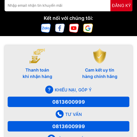
ĐĂNG KÝ
Kết nối với chúng tôi:
Thanh toán
Cam kết uy tín
khi nhận hàng
hàng chính hãng
KHIẾU NẠI, GÓP Ý
0813600999
TƯ VẤN
0813600999