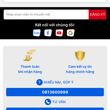
ĐĂNG KÝ
Kết nối với chúng tôi:
Thanh toán
Cam kết uy tín
khi nhận hàng
hàng chính hãng
KHIẾU NẠI, GÓP Ý
0813600999
TƯ VẤN