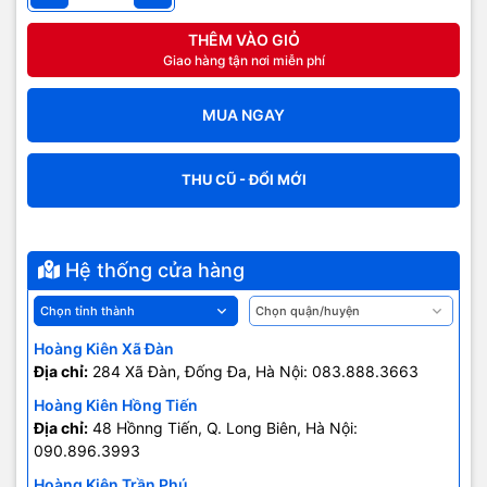
THÊM VÀO GIỎ
Giao hàng tận nơi miễn phí
MUA NGAY
THU CŨ - ĐỔI MỚI
Hệ thống cửa hàng
Hoàng Kiên Xã Đàn
Địa chỉ:
284 Xã Đàn, Đống Đa, Hà Nội: 083.888.3663
Hoàng Kiên Hồng Tiến
Địa chỉ:
48 Hồnng Tiến, Q. Long Biên, Hà Nội:
090.896.3993
Hoàng Kiên Trần Phú