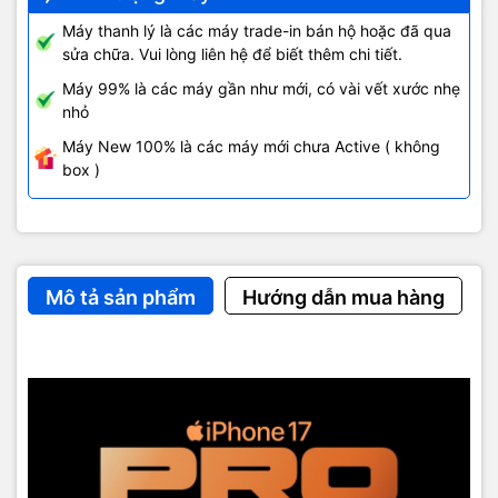
cạnh đó, iPhone 17 Pro Max còn sở hữu chip A19 Pro cực mạnh
và hệ thống 3 camera Fusion 48MP ấn tượng. Thời lượng pin cao
Máy thanh lý là các máy trade-in bán hộ hoặc đã qua
nhất từ trước đến nay trên dòng iPhone cùng loạt tính năng
sửa chữa. Vui lòng liên hệ để biết thêm chi tiết.
Apple Intelligence đem lại sự hỗ trợ hữu ích cho cả nhu cầu công
Máy 99% là các máy gần như mới, có vài vết xước nhẹ
việc, giải trí và sáng tạo nội dung.
nhỏ
Máy New 100% là các máy mới chưa Active ( không
box )
Mô tả sản phẩm
Hướng dẫn mua hàng