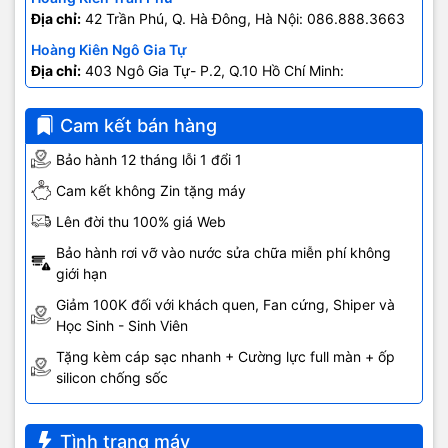
Địa chỉ:
42 Trần Phú, Q. Hà Đông, Hà Nội: 086.888.3663
Hoàng Kiên Ngô Gia Tự
Địa chỉ:
403 Ngô Gia Tự- P.2, Q.10 Hồ Chí Minh:
0707.678.707
Cam kết bán hàng
Bảo hành 12 tháng lỗi 1 đổi 1
Cam kết không Zin tặng máy
Lên đời thu 100% giá Web
Bảo hành rơi vỡ vào nước sửa chữa miễn phí không
giới hạn
Giảm 100K đối với khách quen, Fan cứng, Shiper và
Học Sinh - Sinh Viên
Tặng kèm cáp sạc nhanh + Cường lực full màn + ốp
silicon chống sốc
Đánh dấu cuộc cách tân mạnh mẽ về thiết kế, iPhone 17 Pro Max
ra mắt với khung nhôm nguyên khối rèn nhiệt bền chắc. Bên
Tình trạng máy