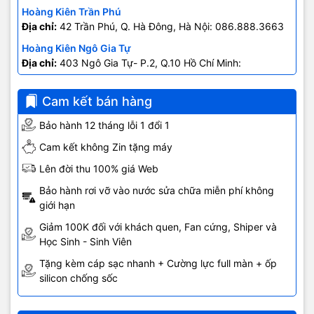
Hoàng Kiên Trần Phú
Địa chỉ:
42 Trần Phú, Q. Hà Đông, Hà Nội: 086.888.3663
Hoàng Kiên Ngô Gia Tự
Địa chỉ:
403 Ngô Gia Tự- P.2, Q.10 Hồ Chí Minh:
0707.678.707
Cam kết bán hàng
Bảo hành 12 tháng lỗi 1 đổi 1
Cam kết không Zin tặng máy
Lên đời thu 100% giá Web
Bảo hành rơi vỡ vào nước sửa chữa miễn phí không
giới hạn
Giảm 100K đối với khách quen, Fan cứng, Shiper và
Học Sinh - Sinh Viên
Tặng kèm cáp sạc nhanh + Cường lực full màn + ốp
silicon chống sốc
Đánh dấu cuộc cách tân mạnh mẽ về thiết kế, iPhone 17 Pro Max
ra mắt với khung nhôm nguyên khối rèn nhiệt bền chắc. Bên