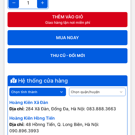
THÊM VÀO GIỎ
Giao hàng tận nơi miễn phí
MUA NGAY
THU CŨ - ĐỔI MỚI
Hệ thống cửa hàng
Hoàng Kiên Xã Đàn
Địa chỉ:
284 Xã Đàn, Đống Đa, Hà Nội: 083.888.3663
Hoàng Kiên Hồng Tiến
Địa chỉ:
48 Hồnng Tiến, Q. Long Biên, Hà Nội:
090.896.3993