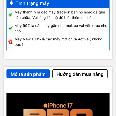
cạnh đó, iPhone 17 Pro Max còn sở hữu chip A19 Pro cực mạnh
Tình trạng máy
và hệ thống 3 camera Fusion 48MP ấn tượng. Thời lượng pin cao
nhất từ trước đến nay trên dòng iPhone cùng loạt tính năng
Máy thanh lý là các máy trade-in bán hộ hoặc đã qua
Apple Intelligence đem lại sự hỗ trợ hữu ích cho cả nhu cầu công
sửa chữa. Vui lòng liên hệ để biết thêm chi tiết.
việc, giải trí và sáng tạo nội dung.
Máy 99% là các máy gần như mới, có vài vết xước nhẹ
nhỏ
Máy New 100% là các máy mới chưa Active ( không
box )
Mô tả sản phẩm
Hướng dẫn mua hàng