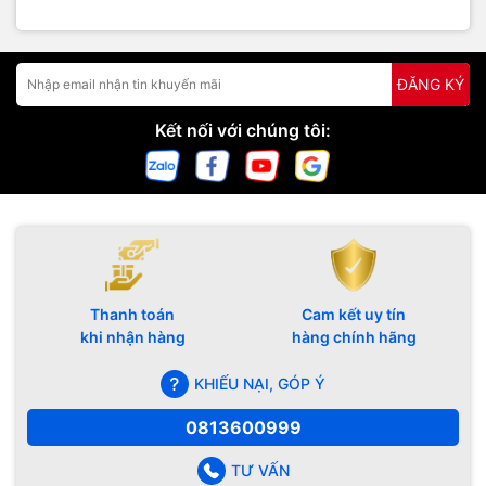
ĐĂNG KÝ
Kết nối với chúng tôi:
Thanh toán
Cam kết uy tín
khi nhận hàng
hàng chính hãng
KHIẾU NẠI, GÓP Ý
0813600999
TƯ VẤN