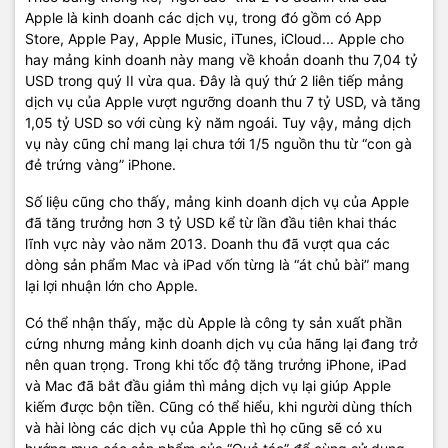
Apple là kinh doanh các dịch vụ, trong đó gồm có App
Store, Apple Pay, Apple Music, iTunes, iCloud... Apple cho
hay mảng kinh doanh này mang về khoản doanh thu 7,04 tỷ
USD trong quý II vừa qua. Đây là quý thứ 2 liên tiếp mảng
dịch vụ của Apple vượt ngưỡng doanh thu 7 tỷ USD, và tăng
1,05 tỷ USD so với cùng kỳ năm ngoái. Tuy vậy, mảng dịch
vụ này cũng chỉ mang lại chưa tới 1/5 nguồn thu từ “con gà
đẻ trứng vàng” iPhone.
Số liệu cũng cho thấy, mảng kinh doanh dịch vụ của Apple
đã tăng trưởng hơn 3 tỷ USD kể từ lần đầu tiên khai thác
lĩnh vực này vào năm 2013. Doanh thu đã vượt qua các
dòng sản phẩm Mac và iPad vốn từng là “át chủ bài” mang
lại lợi nhuận lớn cho Apple.
Có thể nhận thấy, mặc dù Apple là công ty sản xuất phần
cứng nhưng mảng kinh doanh dịch vụ của hãng lại đang trở
nên quan trọng. Trong khi tốc độ tăng trưởng iPhone, iPad
và Mac đã bắt đầu giảm thì mảng dịch vụ lại giúp Apple
kiếm được bộn tiền. Cũng có thể hiểu, khi người dùng thích
và hài lòng các dịch vụ của Apple thì họ cũng sẽ có xu