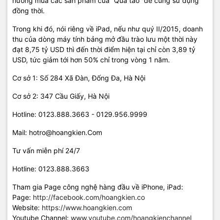
hướng mua các sản phẩm của “Quả táo” để cùng sử dụng
đồng thời.
Trong khi đó, nói riêng về iPad, nếu như quý II/2015, doanh
thu của dòng máy tính bảng mở đầu trào lưu một thời này
đạt 8,75 tỷ USD thì đến thời điểm hiện tại chỉ còn 3,89 tỷ
USD, tức giảm tới hơn 50% chỉ trong vòng 1 năm.
Cơ sở 1: Số 284 Xã Đàn, Đống Đa, Hà Nội
Cơ sở 2: 347 Cầu Giấy, Hà Nội
Hotline: 0123.888.3663 - 0129.956.9999
Mail: hotro@hoangkien.Com
Tư vấn miễn phí 24/7
Hotline: 0123.888.3663
Tham gia Page công nghệ hàng đầu về iPhone, iPad:
Page:
http://facebook.com/hoangkien.co
Website:
https://www.hoangkien.com
Youtube Channel:
www.youtube.com/hoangkienchannel