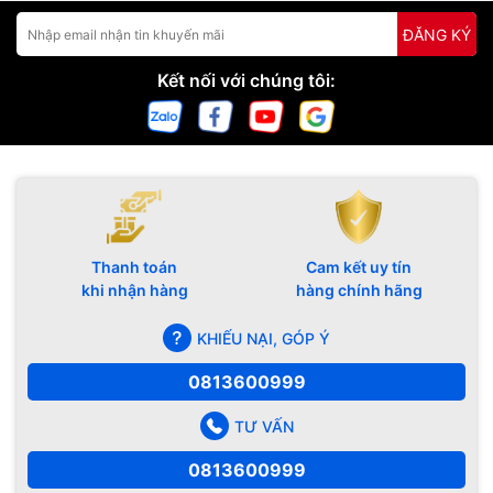
ĐĂNG KÝ
Kết nối với chúng tôi:
Thanh toán
Cam kết uy tín
khi nhận hàng
hàng chính hãng
KHIẾU NẠI, GÓP Ý
0813600999
TƯ VẤN
0813600999