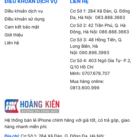
ĐIỀU KHOẢN DỊCH VỤ
LIÊN HỆ
Diều khoản dịch vụ
Cơ Sở 1: 284 Xã Đàn, Q. Đống
Đa, Hà Nội: 083.888.3663
Điều khoản sử dụng
Cơ Sở 2: 42 Trần Phú, Q. Hà
Cam kết bảo mật
Đông, Hà Nội: 086.888.3663
Giới thiệu
Cơ Sở 3: 48 Hồng Tiến, Q.
Liên hệ
Long Biên, Hà
Nội: 090.896.3993
Cơ Sở 4: 403 Ngô Gia Tự- P.2,
Q.10 Hồ Chí
Minh: 0707.678.707
Mua hàng online:
0813.600.999
Hệ thống bán lẻ iPhone chính hãng với giá tốt, có trả góp, giao
hàng nhanh miễn phí.
Địa chỉ:
Cơ Sở 1: 284 Xã Đàn, Q. Đống Đa, Hà Nội: