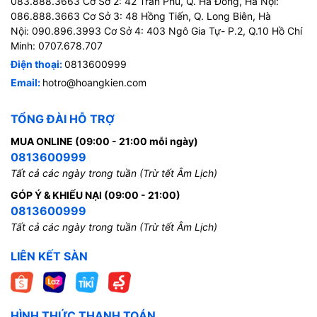
083.888.3663 Cơ Sở 2: 42 Trần Phú, Q. Hà Đông, Hà Nội:
086.888.3663 Cơ Sở 3: 48 Hồng Tiến, Q. Long Biên, Hà
Nội: 090.896.3993 Cơ Sở 4: 403 Ngô Gia Tự- P.2, Q.10 Hồ Chí
Minh: 0707.678.707
Điện thoại:
0813600999
Email:
hotro@hoangkien.com
TỔNG ĐÀI HỖ TRỢ
MUA ONLINE (09:00 - 21:00 mỗi ngày)
0813600999
Tất cả các ngày trong tuần (Trừ tết Âm Lịch)
GÓP Ý & KHIẾU NẠI (09:00 - 21:00)
0813600999
Tất cả các ngày trong tuần (Trừ tết Âm Lịch)
LIÊN KẾT SÀN
HÌNH THỨC THANH TOÁN