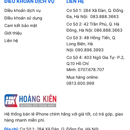
ĐIỀU KHOẢN DỊCH VỤ
LIÊN HỆ
Diều khoản dịch vụ
Cơ Sở 1: 284 Xã Đàn, Q. Đống
Đa, Hà Nội: 083.888.3663
Điều khoản sử dụng
Cơ Sở 2: 42 Trần Phú, Q. Hà
Cam kết bảo mật
Đông, Hà Nội: 086.888.3663
Giới thiệu
Cơ Sở 3: 48 Hồng Tiến, Q.
Liên hệ
Long Biên, Hà
Nội: 090.896.3993
Cơ Sở 4: 403 Ngô Gia Tự- P.2,
Q.10 Hồ Chí
Minh: 0707.678.707
Mua hàng online:
0813.600.999
Hệ thống bán lẻ iPhone chính hãng với giá tốt, có trả góp, giao
hàng nhanh miễn phí.
Địa chỉ:
Cơ Sở 1: 284 Xã Đàn, Q. Đống Đa, Hà Nội: