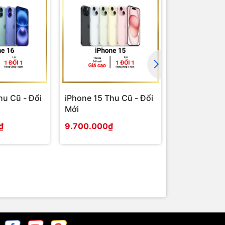
hu Cũ - Đổi
iPhone 15 Thu Cũ - Đổi
iPhone 14 P
Mới
- Đổi Mới
₫
9.700.000₫
8.800.000₫