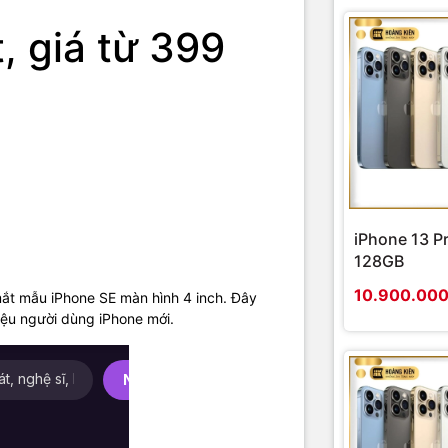
,
iPhone SE
có vẻ ngoài trông giống với iPhone 5S nhưng dày dặn hơn.
, giá từ 399
hip xử lý A9, camera 12 MP, hỗ trợ quay video 4K và có tính năng Live Ph
g bị cho iPhone SE khả năng kết nối 4G nhanh hơn với tốc độ tối đa 15
n AC mới. Pin cũng được làm tốt hơn, nhưng chưa rõ mức dung lượng cụ
iPhone 13 P
128GB
10.900.00
ắt mẫu iPhone SE màn hình 4 inch. Đây
có thể phân biệt với iPhone 5S bằng dòng chữ "SE" ở mặt lưng.
riệu người dùng iPhone mới.
ơn đáng kể so với iPhone 6.