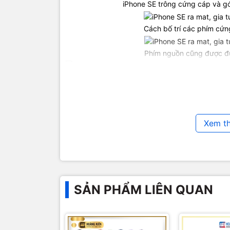
iPhone SE trông cứng cáp và g
Cách bố trí các phím cứn
Phím nguồn cũng được đư
Người dùng có thể đặt trước iPhone SE từ 24/3 
mặt tại 100 thị trường vào tháng 5, giá 399 U
Xem t
SẢN PHẨM LIÊN QUAN