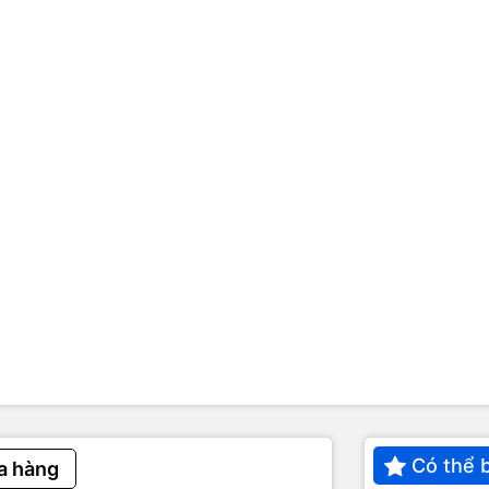
Phone SE: Vỏ 5S, ruột 6S
iPhone SE vừa ra mắt có giá từ 399 USD, t
e 5S tuy nhiên cấu hình mạnh và đi kèm nhiều tính năng của iPhone 
chính thức trình làng mẫu
iPhone
mới mang tên iPhone SE. Máy có màn 
u hình tương đương iPhone 6S, tốc độ nhanh hơn gấp 3 lần so với iPhon
Có thể 
a hàng