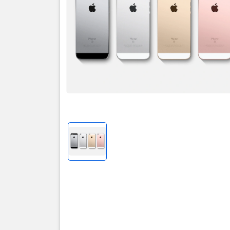
Thôn
iPh
US
00:43 22/0
170
53
Đúng như n
được cho là