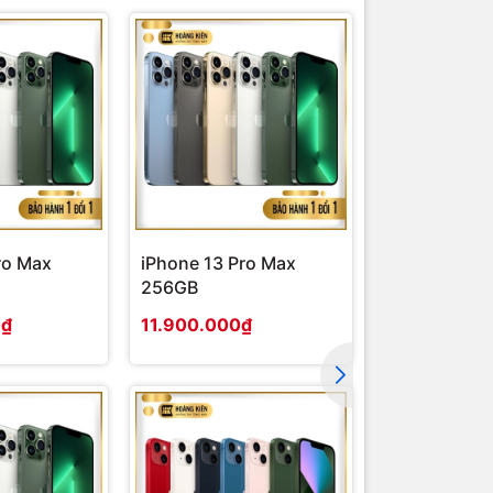
 Máy được
otos.
0 Mbps và
 thể.
ro Max
iPhone 13 Pro Max
iPhone 13 P
256GB
0₫
11.900.000₫
9.900.000₫