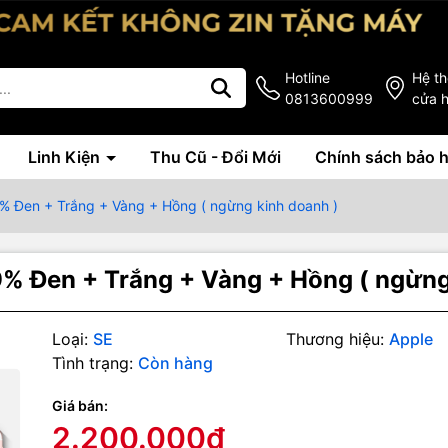
Hotline
Hệ t
0813600999
cửa 
Linh Kiện
Thu Cũ - Đổi Mới
Chính sách bảo 
% Đen + Trắng + Vàng + Hồng ( ngừng kinh doanh )
% Đen + Trắng + Vàng + Hồng ( ngừng
Loại:
SE
Thương hiệu:
Apple
Tình trạng:
Còn hàng
Giá bán:
2.200.000₫