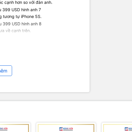
óc cạnh hơn so với đàn anh.
g tương tự iPhone 5S.
a về cạnh trên.
và chính thức bán vào ngày 31/3. Máy sẽ có
SD cho bản 16 GB và 499 USD cho bản 64 GB.
hêm