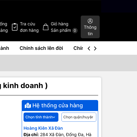
hống
Tra cứu
Giỏ hàng
Thông
hàng
đơn hàng
Sản phẩm
0
tin
hành
Chính sách lên đời
Chính sách mua lại
Liê
 kinh doanh )
Hệ thống cửa hàng
Hoàng Kiên Xã Đàn
Địa chỉ:
284 Xã Đàn, Đống Đa, Hà