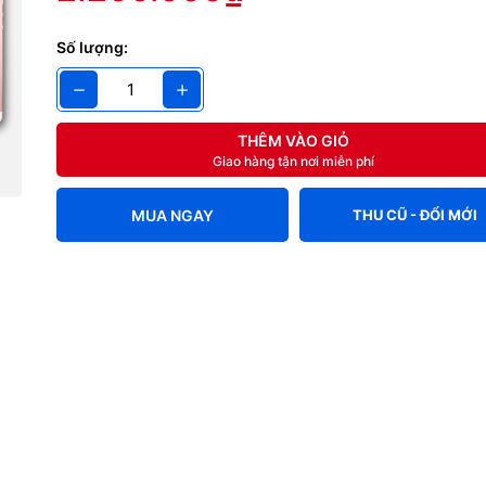
g số kỹ thuật
Số lượng:
one SE ra mắt, giá từ 3
D
THÊM VÀO GIỎ
Giao hàng tận nơi miễn phí
3/2016
MUA NGAY
THU CŨ - ĐỔI MỚI
hững tin đồn trước đó, Apple đã ra mắt mẫu iPhone SE màn hình 4 i
 thiết bị sẽ tiếp cận đến hàng chục triệu người dùng iPhone mới.