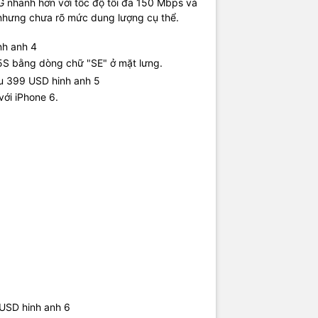
G nhanh hơn với tốc độ tối đa 150 Mbps và
 nhưng chưa rõ mức dung lượng cụ thể.
 5S bằng dòng chữ "SE" ở mặt lưng.
n cũng được đưa về cạnh trên.
ới iPhone 6.
 có thể đặt trước iPhone SE từ 24/3 và chính thức bán vào ngày 31/3.
0 thị trường vào tháng 5, giá 399 USD cho bản 16 GB và 499 USD cho b