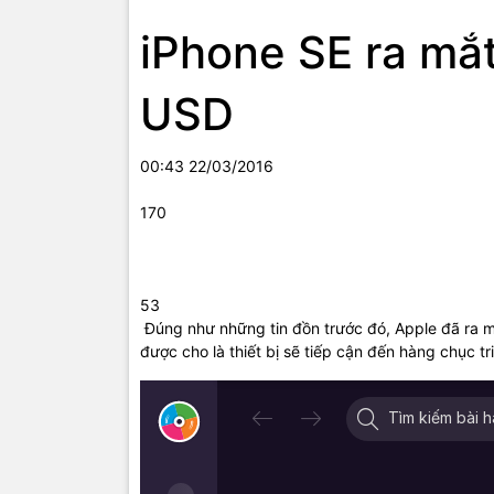
Về cơ bản
iPhone SE ra mắt
trang bị c
USD
00:43 22/03/2016
Apple tran
Wi-Fi chuẩ
170
53
Đúng như những tin đồn trước đó, Apple đã ra m
iPhone SE 
được cho là thiết bị sẽ tiếp cận đến hàng chục t
Máy nhỏ h