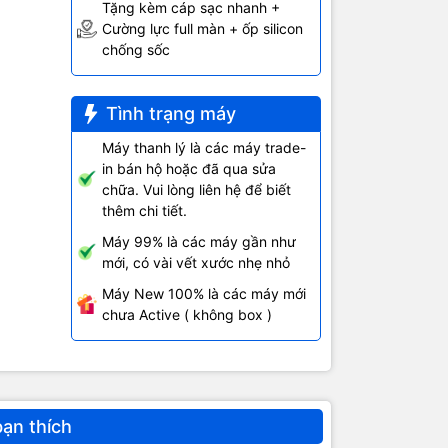
Tặng kèm cáp sạc nhanh +
Cường lực full màn + ốp silicon
chống sốc
Tình trạng máy
Máy thanh lý là các máy trade-
in bán hộ hoặc đã qua sửa
chữa. Vui lòng liên hệ để biết
thêm chi tiết.
hiết kế máy
6S.
Máy 99% là các máy gần như
mới, có vài vết xước nhẹ nhỏ
Máy New 100% là các máy mới
chưa Active ( không box )
hình 4
e 5S.
bạn thích