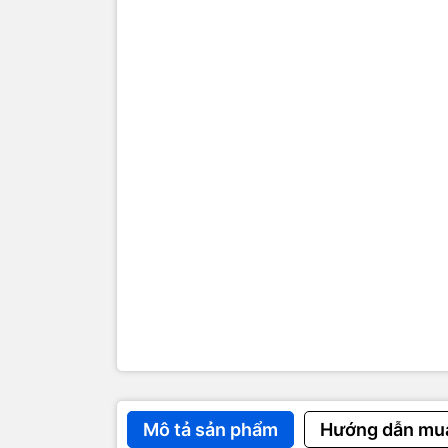
Dùng thử i
giống iPhon
Apple
vừa 
inch và cấ
Mô tả sản phẩm
Hướng dẫn mu