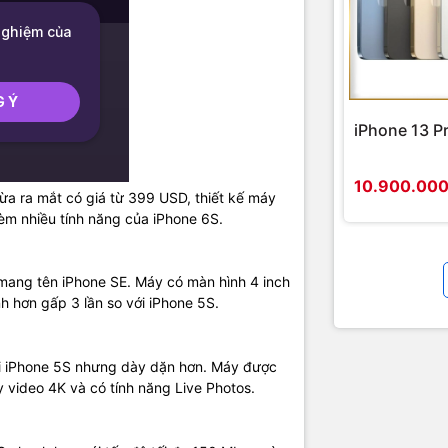
iPhone 13 P
10.900.00
ừa ra mắt có giá từ 399 USD, thiết kế máy
èm nhiều tính năng của iPhone 6S.
mang tên iPhone SE. Máy có màn hình 4 inch
h hơn gấp 3 lần so với iPhone 5S.
 trông cứng cáp và góc cạnh hơn so với đàn anh.
ới iPhone 5S nhưng dày dặn hơn. Máy được
y video 4K và có tính năng Live Photos.
í các phím cứng tương tự iPhone 5S.