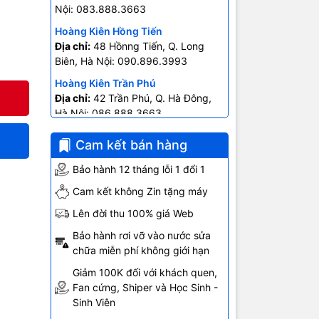
Nội: 083.888.3663
Hoàng Kiên Hồng Tiến
99
Địa chỉ:
48 Hồnng Tiến, Q. Long
Biên, Hà Nội: 090.896.3993
Hoàng Kiên Trần Phú
Địa chỉ:
42 Trần Phú, Q. Hà Đông,
Hà Nội: 086.888.3663
Hoàng Kiên Ngô Gia Tự
Cam kết bán hàng
Địa chỉ:
403 Ngô Gia Tự- P.2, Q.10
Hồ Chí Minh: 0707.678.707
Bảo hành 12 tháng lỗi 1 đổi 1
Cam kết không Zin tặng máy
Lên đời thu 100% giá Web
nch. Đây
Bảo hành rơi vỡ vào nước sửa
chữa miễn phí không giới hạn
Giảm 100K đối với khách quen,
Fan cứng, Shiper và Học Sinh -
Sinh Viên