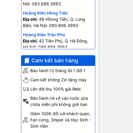
Nội: 083.888.3663
Hoàng Kiên Hồng Tiến
Địa chỉ:
48 Hồnng Tiến, Q. Long
Biên, Hà Nội: 090.896.3993
Hoàng Kiên Trần Phú
Địa chỉ:
42 Trần Phú, Q. Hà Đông,
Hà Nội: 086.888.3663
Hoàng Kiên Ngô Gia Tự
Cam kết bán hàng
Địa chỉ:
403 Ngô Gia Tự- P.2, Q.10
 330 GPU
Hồ Chí Minh: 0707.678.707
Bảo hành 12 tháng lỗi 1 đổi 1
Cam kết không Zin tặng máy
 ppi
Lên đời thu 100% giá Web
Bảo hành rơi vỡ vào nước sửa
 optical
chữa miễn phí không giới hạn
 LED flash
Giảm 100K đối với khách quen,
Fan cứng, Shiper và Học Sinh -
Sinh Viên