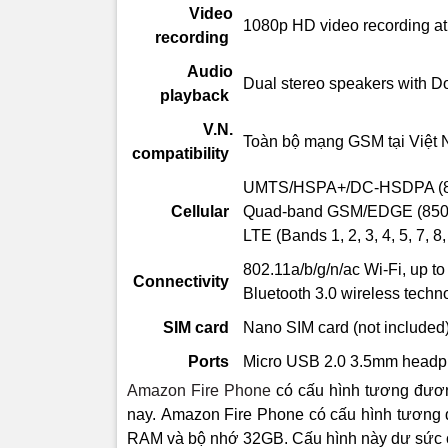
Video
1080p HD video recording at 
recording
Giao diện 
màn hình 
Audio
Dual stereo speakers with Do
hoàn toàn 
playback
hơn. Do có
V.N.
góc nhìn c
Toàn bộ mạng GSM tại Việt
compatibility
cú thì nó 
nếu ngược
UMTS/HSPA+/DC-HSDPA (850
Cellular
Quad-band GSM/EDGE (850, 
Về phần 
LTE (Bands 1, 2, 3, 4, 5, 7, 8
Được cung 
802.11a/b/g/n/ac Wi-Fi, up t
Connectivity
X-Ray: tìm
Bluetooth 3.0 wireless tech
ASAP: tự 
SIM card
Nano SIM card (not included
quen của 
Prime Musi
Ports
Micro USB 2.0
3.5mm head
Immersion
Amazon Fire Phone
có cấu hình tương đươn
WhisperSyn
nay.
Amazon Fire Phone có cấu hình tương 
MayDay: dị
RAM và bộ nhớ 32GB. Cấu hình này dư sức c