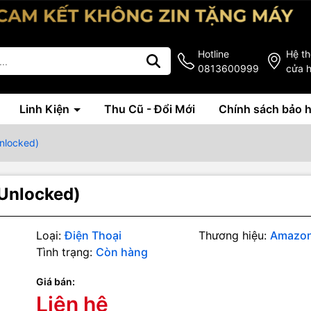
Hotline
Hệ t
0813600999
cửa 
Linh Kiện
Thu Cũ - Đổi Mới
Chính sách bảo 
nlocked)
Unlocked)
Loại:
Điện Thoại
Thương hiệu:
Amazo
Tình trạng:
Còn hàng
Giá bán:
Liên hệ