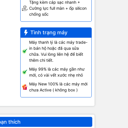
Tặng kèm cáp sạc nhanh +
Cường lực full màn + ốp silicon
chống sốc
Tình trạng máy
ng
Máy thanh lý là các máy trade-
in bán hộ hoặc đã qua sửa
chữa. Vui lòng liên hệ để biết
ocessing
thêm chi tiết.
Máy 99% là các máy gần như
mới, có vài vết xước nhẹ nhỏ
Máy New 100% là các máy mới
chưa Active ( không box )
 2100
z), 9
orts
bạn thích
nding;