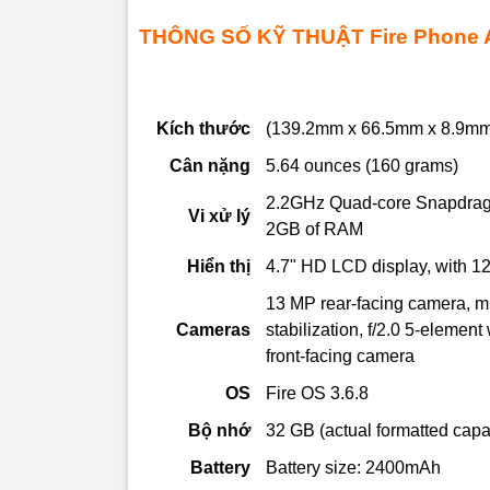
Connecti
THÔNG SỐ KỸ THUẬT Fire Phone 
SIM 
P
Kích thước
(139.2mm x 66.5mm x 8.9m
Cân nặng
5.64 ounces (160 grams)
Amazon F
hiện nay.
2.2GHz Quad-core Snapdrag
Vi xử lý
800, 2GB 
2GB of RAM
dụng Andr
Hiển thị
4.7" HD LCD display, with 12
Có kích cỡ
13 MP rear-facing camera, mu
chứa cụm 
Cameras
stabilization, f/2.0 5-elemen
Thiết kế g
front-facing camera
trên tay.
OS
Fire OS 3.6.8
Bộ nhớ
32 GB (actual formatted capac
Màn hình c
Battery
Battery size: 2400mAh
trong trẻo,