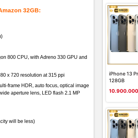
vity
Bluetooth 3.0 wireless technology; NFC enabled
Amazon 32GB:
card
Nano SIM card (not included)
orts
Micro USB 2.0
3.5mm headphone
m)
ire Phone
có cấu hình tương đương với các Điện Thoại ca
Amazon Fire Phone có cấu hình tương đối mạnh với chip 
on 800 CPU, with Adreno 330 GPU and
RAM và bộ nhớ 32GB. Cấu hình này dư sức chạy tốt các ga
oid.
iPhone 13 P
80 x 720 resolution at 315 ppi
128GB
 4.7” do đó Fire Phone khá nhỏ gọn khi cầm trên tay. Máy hơi 
lti-frame HDR, auto focus, optical image
10.900.00
4 camera ở mỗi góc nhằm theo dõi người dùng để hiển thị 
t wide aperture lens, LED flash
2.1 MP
ần giống iPhone 5s là điều chắc chắc phải nói nếu bạn cầm s
ity will be less)
ủa Fire Phone cho ảnh hiển thị rất xuất sắc với góc nhìn rộ
 tươi mới.