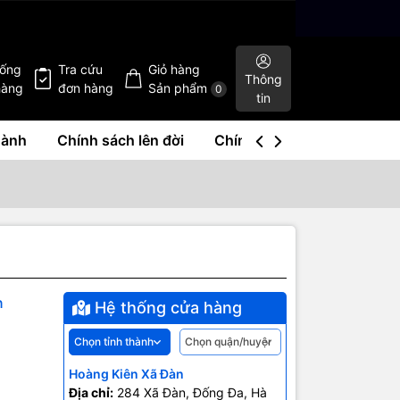
hống
Tra cứu
Giỏ hàng
Thông
hàng
đơn hàng
Sản phẩm
0
tin
hành
Chính sách lên đời
Chính sách mua lại
Liê
n
Hệ thống cửa hàng
Hoàng Kiên Xã Đàn
Địa chỉ:
284 Xã Đàn, Đống Đa, Hà