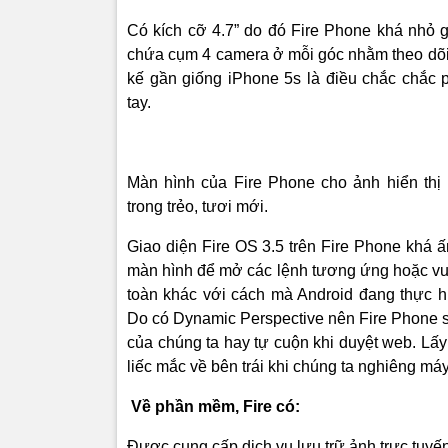
dành cho 
Thoại. Có 
Có kích cỡ 4.7” do đó Fire Phone khá nhỏ g
lúc bạn nh
chứa cụm 4 camera ở mỗi góc nhằm theo dõi 
phản hồi tr
kế gần giống iPhone 5s là điều chắc chắc 
Second Sc
tay.
game PlayS
hơn.
Firefly: tì
Màn hình của Fire Phone cho ảnh hiển thị 
camera của
trong trẻo, tươi mới.
diện khoả
các món đ
Giao diện Fire OS 3.5 trên Fire Phone khá 
cung cấp t
màn hình để mở các lệnh tương ứng hoặc vuố
toàn khác với cách mà Android đang thực h
Chức năng
Do có Dynamic Perspective nên Fire Phone sẽ
của Fire, 
của chúng ta hay tự cuộn khi duyệt web. Lấy
sẽ bắt đầu
liếc mắc về bên trái khi chúng ta nghiêng má
tin của gầ
Về phần mềm, Fire có:
Giao diện
Được cung cấp dịch vụ lưu trữ ảnh trực tuyế