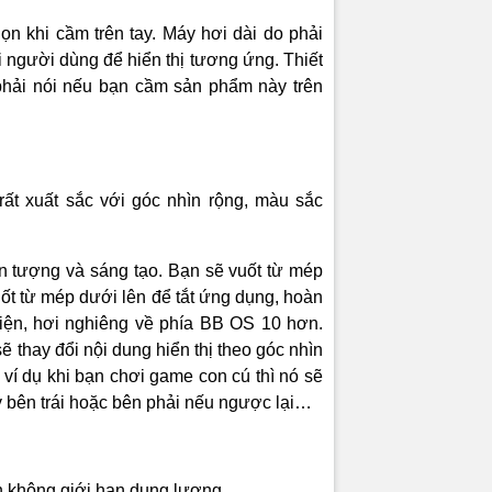
các khách hàng sử dụng Fire, giúp họ giải đáp các thắc m
thể gọi qua 3G, 4G hay Wi-Fi đều được. Amazon nói thời gian 
ọn khi cầm trên tay. Máy hơi dài do phải
ấn nút gọi cho đến khi có nhân viên trả lời sẽ không quá 15 giây
người dùng để hiển thị tương ứng. Thiết
ung bình là 9,75 giây.
phải nói nếu bạn cầm sản phẩm này trên
reen: chuyển nội dung phim từ Điện Thoại Fire sang Fire TV
tation hoặc các thiết bị khác có hỗ trợ Miracast để xem với m
m thông tin đồ vật
Đây là một trong hai tính năng nổi bật nhất của
rất xuất sắc với góc nhìn rộng, màu sắc
 máy chĩa về phía đồ vật để xem thông tin của nó. Firefly 
ng 1 triệu món đồ khác nhau, từ số Điện Thoại, email, mã QR
ồ bất kỳ, một chiếc đĩa CD cho đến đoạn nhạc mà bạn đang ng
ấn tượng và sáng tạo. Bạn sẽ vuốt từ mép
ùy chọn để bạn gọi Điện Thoại, gửi email hoặc mua đồ trên Am
t từ mép dưới lên để tắt ứng dụng, hoàn
iện, hơi nghiêng về phía BB OS 10 hơn.
 này không mới nhưng quan trọng là nó được tích hợp sâu và
 thay đổi nội dung hiển thị theo góc nhìn
bạn có thể kích hoạt nhanh Firefly bằng phím cứng ở cạnh hôn
 ví dụ khi bạn chơi game con cú thì nó sẽ
 làm việc ngay lập tức, nhờ vậy mà người ta có thể tìm kiếm 
y bên trái hoặc bên phải nếu ngược lại…
n như bất kỳ món đồ nào chỉ bằng chiếc Điện Thoại của mình.
 người dùng 3D (Dynamic Perspective)
n không giới hạn dung lượng.