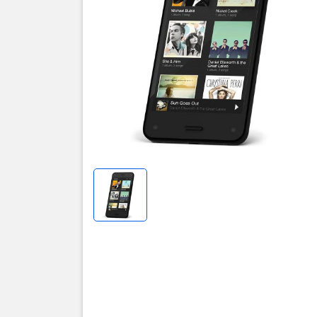
Thôn
THÔNG 
Kích t
Cân 
Vi 
Hiể
Cam