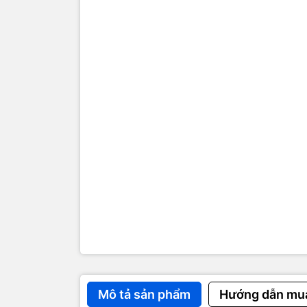
Bộ
Bat
V
recor
A
play
compatib
Cel
Mô tả sản phẩm
Hướng dẫn mu