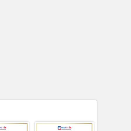
hụp hình và
nh là giao
có góc nhìn
i chúng ta
 theo để ta
iển thị một
 bạn có thể
đó hệt như
ang web và
ấy các lớp
 và Yelp.
rong game.
hấy các góc