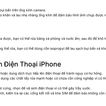
ụi bẩn trên ống kính camera.
 khăn và lau nhẹ nhàng ống kính để đảm bảo hình ảnh chụp được r
rửa được, bạn có thể rửa bằng xà phòng và nước ấm, sau đó để khô 
 thể rửa, bạn có thể dùng cồn isopropyl để lau sạch bụi bẩn và kh
h Điện Thoại iPhone
hoặc dung dịch trực tiếp lên điện thoại để tránh nguy cơ hư hỏng.
dụng các chất tẩy rửa mạnh hoặc có chứa cồn công nghiệp vì có th
 cứng, nhọn để vệ sinh điện thoại vì có thể gây trầy xước.
inh, kiểm tra lại các cổng kết nối và khe SIM để đảm bảo không còn