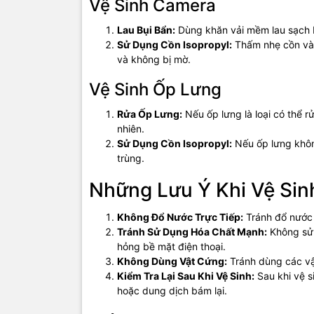
Vệ Sinh Camera
Lau Bụi Bẩn:
Dùng khăn vải mềm lau sạch b
Sử Dụng Cồn Isopropyl:
Thấm nhẹ cồn vào
và không bị mờ.
Vệ Sinh Ốp Lưng
Rửa Ốp Lưng:
Nếu ốp lưng là loại có thể 
nhiên.
Sử Dụng Cồn Isopropyl:
Nếu ốp lưng không
trùng.
Những Lưu Ý Khi Vệ Sin
Không Đổ Nước Trực Tiếp:
Tránh đổ nước 
Tránh Sử Dụng Hóa Chất Mạnh:
Không sử 
hỏng bề mặt điện thoại.
Không Dùng Vật Cứng:
Tránh dùng các vật
Kiểm Tra Lại Sau Khi Vệ Sinh:
Sau khi vệ s
hoặc dung dịch bám lại.