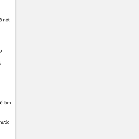
õ nét
tự
ử
ể làm
 nước