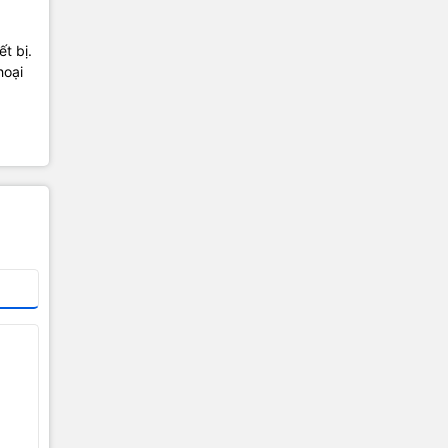
t bị.
hoại