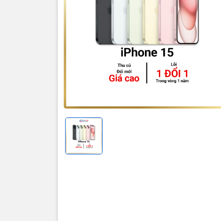
Loại 1:
Máy 
Loại 2:
Máy 
Loại 3:
Máy 
Lưu ý: Giá
-> Pin 80-8
-> Pin bảo 
Trên đây là
Quý Khách 
Khách chỉ 
Quy trình 
Mang