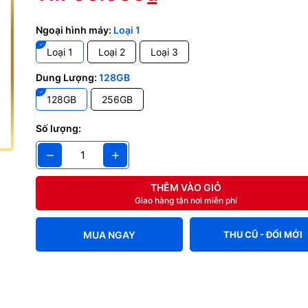
hoạt động bình thường, màn đẹp, thân máy đẹp, không xước sát.
Ngoại hình máy:
Loại 1
hoạt động bình thường, màn đẹp, thân máy trầy xước nhẹ.
Loại 1
Loại 2
Loại 3
hoạt động bình thường, màn đẹp, cấn móp nhẹ, ngoại hình xấu.
Dung Lượng:
128GB
128GB
256GB
 thu mua áp dụng cho dung lượng pin Zin > 86%
Số lượng:
5% trừ 300k với máy dưới 15tr, trừ 500k với máy trên 15tr
trì trừ 600k đối với máy dưới 15tr, trừ 800k với máy trên 15tr
THÊM VÀO GIỎ
Giao hàng tận nơi miễn phí
 công thức giá thu lại và tình trạng từng loại máy dự tính, tình trạn
mang trực tiếp đến cửa hàng để định giá. ( Nếu máy đúng tình tr
cần bù phần chênh lệnh )
MUA NGAY
THU CŨ - ĐỔI MỚI
Thu Cũ Đổi Mới iPhone
 máy cũ đến cửa hàng.