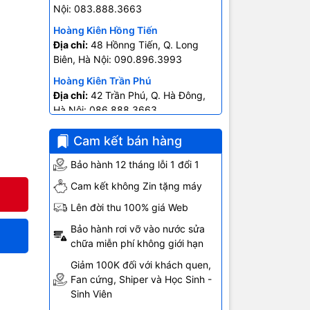
Nội: 083.888.3663
Hoàng Kiên Hồng Tiến
Địa chỉ:
48 Hồnng Tiến, Q. Long
Biên, Hà Nội: 090.896.3993
Hoàng Kiên Trần Phú
Địa chỉ:
42 Trần Phú, Q. Hà Đông,
Hà Nội: 086.888.3663
Hoàng Kiên Ngô Gia Tự
Cam kết bán hàng
Địa chỉ:
403 Ngô Gia Tự- P.2, Q.10
Hồ Chí Minh: 0707.678.707
Bảo hành 12 tháng lỗi 1 đổi 1
Cam kết không Zin tặng máy
g cụ thể
Lên đời thu 100% giá Web
ạng Quý
Bảo hành rơi vỡ vào nước sửa
chữa miễn phí không giới hạn
Giảm 100K đối với khách quen,
Fan cứng, Shiper và Học Sinh -
Sinh Viên