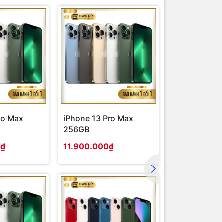
ro Max
iPhone 13 Pro Max
iPhone 13 P
256GB
0₫
11.900.000₫
9.900.000₫