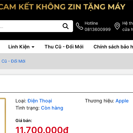
Hotline
Hệ t
0813600999
cửa 
Linh Kiện
Thu Cũ - Đổi Mới
Chính sách bảo 
 Cũ - Đổi Mới
Loại:
Điện Thoại
Thương hiệu:
Apple
Tình trạng:
Còn hàng
Giá bán:
g số kỹ thuật
11.700.000₫
 máy :