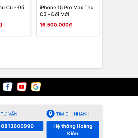
hu Cũ - Đổi
iPhone 15 Pro Max Thu
iPhone 15 Pr
Cũ - Đổi Mới
Đổi Mới
₫
16.500.000₫
12.500.000
TƯ VẤN
TÌM CHI NHÁNH
0813600999
Hệ thống Hoàng
Kiên