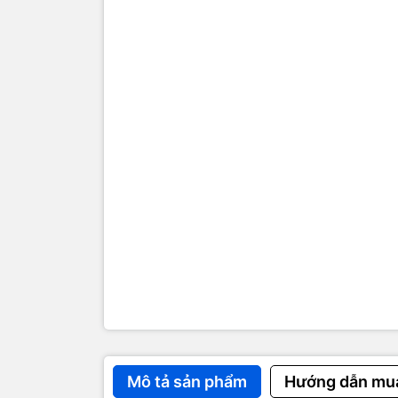
Test 
Chọn
Nhận 
máy 
Nhận
Mô tả sản phẩm
Hướng dẫn mu