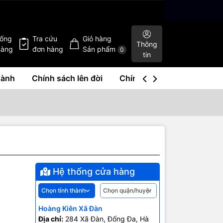
hống
Tra cứu
Giỏ hàng
Thông
hàng
đơn hàng
Sản phẩm
0
tin
hành
Chính sách lên đời
Chính sách mua lại
Liê
Hệ thống cửa hàng
Hoàng Kiên Xã Đàn
Địa chỉ:
284 Xã Đàn, Đống Đa, Hà