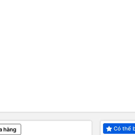
máy & báo giá minh bạch.
 sản phẩm Apple mới.
70% giá trị máy cũ - 30% còn lại nhận sau 2H - Thanh toán phần ch
mới.
 máy mới ngay.
Có thể 
a hàng