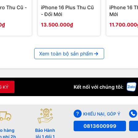
ro Thu Cũ -
iPhone 16 Plus Thu Cũ
iPhone 16 T
- Đổi Mới
Mới
0₫
13.500.000₫
11.700.000
Xem toàn bộ sản phẩm
Kết nối với chúng tôi:
G KÝ
KHIẾU NẠI, GÓP Ý
0813600999
o hàng
Bảo Hành
n phí 2h
lỗi 1 đổi 1