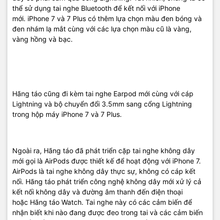
thể sử dụng tai nghe Bluetooth để kết nối với iPhone
mới. iPhone 7 và 7 Plus có thêm lựa chọn màu đen bóng và
đen nhám lạ mắt cùng với các lựa chọn màu cũ là vàng,
vàng hồng và bạc.
Hãng táo cũng đi kèm tai nghe Earpod mới cùng với cáp
Lightning và bộ chuyển đổi 3.5mm sang cổng Lightning
trong hộp máy iPhone 7 và 7 Plus.
Ngoài ra, Hãng táo đã phát triển cặp tai nghe không dây
mới gọi là AirPods được thiết kế để hoạt động với iPhone 7.
AirPods là tai nghe không dây thực sự, không có cáp kết
Iphone 7 Plus
nối. Hãng táo phát triển công nghệ không dây mới xử lý cả
Trên iPhone 7 Plus, tỉ lệ sử dụng màn hình ở mặt trước vẫn quá ít,
kết nối không dây và đường âm thanh đến điện thoại
viền màn hình vẫn quá lớn nên các bạn sẽ thấy một chiếc máy lớn
hoặc Hãng táo Watch. Tai nghe này có các cảm biến để
hơn so với những điện thoại khác cùng kích cỡ. Apple cũng đã gắn
nhận biết khi nào đang được đeo trong tai và các cảm biến