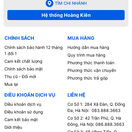
TÌM CHI NHÁNH
Iphone 7 Plus không có quá nhiều thay đổi về mặt tính
năng so với thế hệ cũ, Hãy cùng chúng tôi review Iphone 7
Hệ thống Hoàng Kiên
Plus nhé.
Thiết kế iPhone được nâng cấp và dần thay đổi để hoàn hảo
hơn qua từng phiên bản, từ vật liệu cho đến những hình
CHÍNH SÁCH
MUA HÀNG
khối, những đường nét nhỏ.
Chính sách bảo hành 12 tháng
Hướng dẫn mua hàng
Review Iphone 7 Plus: về thiết kế thiết kế
1 đổi 1
Quy trình mua hàng
Cam kết chất lượng
Phương thức thanh toán
Chính sách bảo mật
Phương thức vận chuyển
Thu cũ - Đổi mới
Phương thức trả góp
Mua lại
ĐIỀU KHOẢN DỊCH VỤ
LIÊN HỆ
Diều khoản dịch vụ
Cơ Sở 1: 284 Xã Đàn, Q. Đống
Đa, Hà Nội: 083.888.3663
Điều khoản sử dụng
Cơ Sở 2: 42 Trần Phú, Q. Hà
Cam kết bảo mật
Đông, Hà Nội: 086.888.3663
Giới thiệu
Cơ Sở 3: 48 Hồng Tiến, Q.