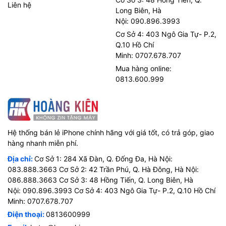
Liên hệ
Long Biên, Hà
Nội: 090.896.3993
Cơ Sở 4: 403 Ngô Gia Tự- P.2,
Q.10 Hồ Chí
Minh: 0707.678.707
Mua hàng online:
0813.600.999
Hệ thống bán lẻ iPhone chính hãng với giá tốt, có trả góp, giao
Iphone 7 Plus
hàng nhanh miễn phí.
Trên iPhone 7 Plus, tỉ lệ sử dụng màn hình ở mặt trước vẫn
Địa chỉ:
Cơ Sở 1: 284 Xã Đàn, Q. Đống Đa, Hà Nội:
quá ít, viền màn hình vẫn quá lớn nên các bạn sẽ thấy một
083.888.3663 Cơ Sở 2: 42 Trần Phú, Q. Hà Đông, Hà Nội:
chiếc máy lớn hơn so với những điện thoại khác cùng kích
086.888.3663 Cơ Sở 3: 48 Hồng Tiến, Q. Long Biên, Hà
cỡ. Apple cũng đã gắn rất nhiều gioăng cao su và keo chạy
Nội: 090.896.3993 Cơ Sở 4: 403 Ngô Gia Tự- P.2, Q.10 Hồ Chí
dọc viền máy để tăng cường khả năng chống nước nên
Minh: 0707.678.707
phần chênh giữa những thành phần độc lập có thể cảm
Điện thoại:
0813600999
nhận dễ dàng hơn. Nói về chống nước, iPhone 7 Plus cho