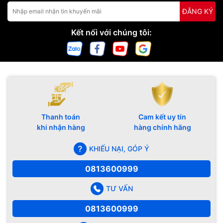
ĐĂNG KÝ
Hotro@hoangkien.Com
Tư vấn miễn phí 24/7: 0123.888.3663
Kết nối với chúng tôi:
Tham gia Page công nghệ hàng đầu về iPhone, iPad:
Page:
http://facebook.com/hoangkien.co
Website:
https://www.hoangkien.com
Youtube Channel:
www.youtube.com/hoangkienchannel
Kênh thuộc sở hữu của Hoàng Kiên 284 Xã Đàn - Đống Đa - Hà
Nội
Hotline: 0123.888.3663 - 0129.956.9999
Thanh toán
Cam kết uy tín
Tại Hoàng Kiên, tất cả các sản phẩm iPhone, iPad New và Like
khi nhận hàng
hàng chính hãng
New đều được bảo hành 12 tháng 1 đổi 1 (cả nguồn và màn hình)
Hoàng Kiên chỉ bán máy chính hãng, zin nguyên bản. Cam kết
KHIẾU NẠI, GÓP Ý
không ZIN tặng máy - Duy nhất tại Việt Nam
Các sản phẩm của Hoàng Kiên:
iphone 7 -7plus
;
iphone-6s-
0813600999
plus
;
iphone-6-6-plus
;
iphone-5s
;
ipad-pro-9-7in-32g
;
ipad-air-
air2
TƯ VẤN
Ảnh thực tế iPhone 7
0813600999