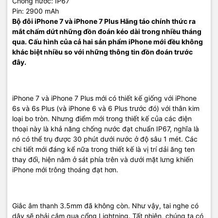
Chống nước: IP67
Pin: 2900 mAh
Bộ đôi iPhone 7 và iPhone 7 Plus
Hãng táo chính thức ra
mắt chấm dứt những đồn đoán kéo dài trong nhiều tháng
Iphone 7 Plus không có quá nhiều thay đổi về mặt tính năng so
qua. Cấu hình của cả hai sản phẩm iPhone mới đều không
với thế hệ cũ, Hãy cùng chúng tôi review Iphone 7 Plus nhé.
khác biệt nhiều so với những thông tin đồn đoán trước
Thiết kế iPhone được nâng cấp và dần thay đổi để hoàn hảo hơn
đây.
qua từng phiên bản, từ vật liệu cho đến những hình khối, những
đường nét nhỏ.
iPhone 7 và iPhone 7 Plus mới có thiết kế giống với iPhone
Review Iphone 7 Plus: về thiết kế thiết kế
6s và 6s Plus (và iPhone 6 và 6 Plus trước đó) với thân kim
loại bo tròn. Nhưng điểm mới trong thiết kế của các điện
thoại này là khả năng chống nước đạt chuẩn IP67, nghĩa là
nó có thể trụ được 30 phút dưới nước ở độ sâu 1 mét. Các
chi tiết mới đáng kể nữa trong thiết kế là vị trí dải ăng ten
thay đổi, hiện nằm ở sát phía trên và dưới mặt lưng khiến
iPhone mới trông thoáng đạt hơn.
Giắc âm thanh 3.5mm đã không còn. Như vậy, tai nghe có
dây sẽ phải cắm qua cổng Lightning. Tất nhiên, chúng ta có