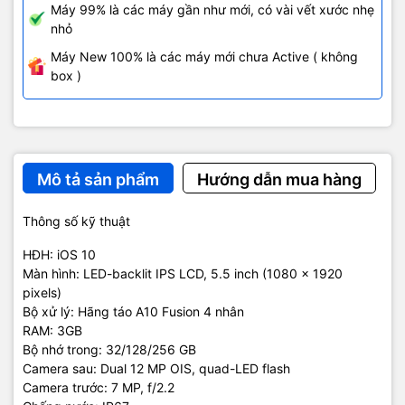
Máy 99% là các máy gần như mới, có vài vết xước nhẹ
nhỏ
Một số hình ảnh thực tế iPhone 7 Plus:
Máy New 100% là các máy mới chưa Active ( không
box )
Mô tả sản phẩm
Hướng dẫn mua hàng
Thông số kỹ thuật
HĐH: iOS 10
Màn hình: LED-backlit IPS LCD, 5.5 inch (1080 x 1920
pixels)
Bộ xử lý: Hãng táo A10 Fusion 4 nhân
RAM: 3GB
Bộ nhớ trong: 32/128/256 GB
Camera sau: Dual 12 MP OIS, quad-LED flash
Camera trước: 7 MP, f/2.2
Ảnh thực tế iPhone 7