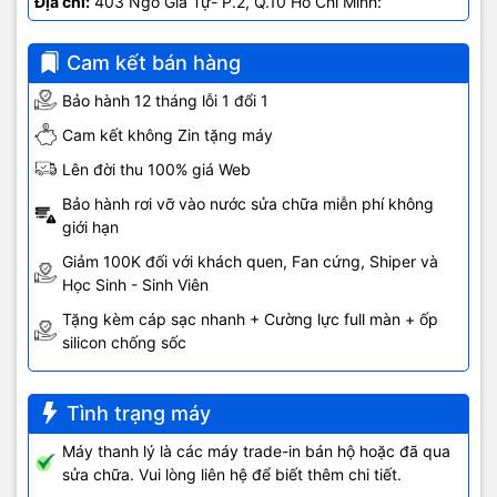
Địa chỉ:
403 Ngô Gia Tự- P.2, Q.10 Hồ Chí Minh:
0707.678.707
Cam kết bán hàng
Bộ đôi iPhone 7 và 7 Plus cũng được trang bị vi xử lý A10 Fusion
được cho là có tốc độ nhanh hơn 40% so với thế hệ chip cũ. Vi xử
Bảo hành 12 tháng lỗi 1 đổi 1
lý này còn được tích hợp chip đồ hoạ mới nhanh hơn 50% chip đồ
Cam kết không Zin tặng máy
hoạ trên Hãng táo A9. Hãng táo cũng cho biết hai mẫu iPhone mới
có cải thiện về thời lượng pin, với 12 giờ lướt web trên mạng 4G
Lên đời thu 100% giá Web
LTE trên iPhone 7 và 13 giờ trên iPhone 7 Plus.
Bảo hành rơi vỡ vào nước sửa chữa miễn phí không
giới hạn
Giảm 100K đối với khách quen, Fan cứng, Shiper và
Hãng táo
cho biết
iPhone 7
mới sẽ bán ra từ ngày 16/9 tới nhưng
Học Sinh - Sinh Viên
có thể mua ở một số thị trường ngay từ hôm nay. Ở thị trường Mỹ,
mức giá của
iPhone
mới cũng tương tự
iPhone 6s
vào thời điểm ra
Tặng kèm cáp sạc nhanh + Cường lực full màn + ốp
mắt: 649 USD (khoảng 14,5 triệu đồng) với bản 32GB, 749 USD
silicon chống sốc
(khoảng 16,7 triệu đồng) với bản 128GB và 849 USD (18,9 triệu
đồng) với bản 256GB.
Tình trạng máy
Máy thanh lý là các máy trade-in bán hộ hoặc đã qua
iPhone 7 và 7 Plus có 3 lựa chọn dung lượng bộ nhớ trong: 32GB,
sửa chữa. Vui lòng liên hệ để biết thêm chi tiết.
128GB và 256GB