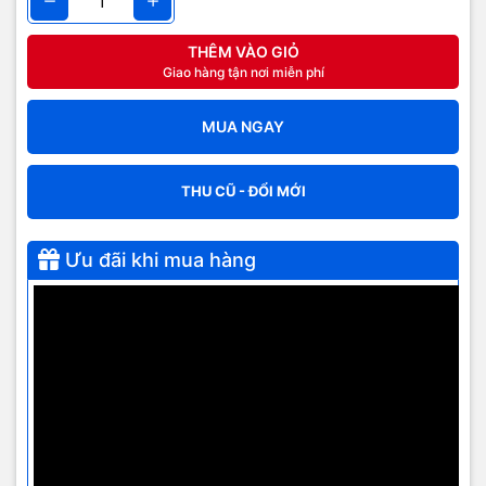
Camera trên iPhone 7
thường
THÊM VÀO GIỎ
Giao hàng tận nơi miễn phí
Camera trên phiên bản iPhone 7 thường được nâng cấp mạnh với
khả năng chống rung quang học, khẩu mở lớn f/1.8 thu sáng nhiều
MUA NGAY
hơn 50% so với ống kính f/2.2 của iPhone 6s. Hãng táo cho biết
cảm biến camera trên iPhone 7 vẫn là 12MP như thế hệ cũ nhưng
tốc độ nhanh hơn 60% và tiêu hao điện năng thấp hơn 30%. Cùng
THU CŨ - ĐỔI MỚI
với đó là chip xử lý hình ảnh do Hãng táo tự thiết kế và hệ thống 4
đèn flash tạo ra lượng ánh sáng nhiều hơn 50%. Trong khi đó,
camera trước cũng được nâng lên 7MP với khả năng chống rung
Ưu đãi khi mua hàng
ảnh tự động để cải thiện chất lượng ảnh tự sướng và video.
Camera kép trên iPhone 7 Plus
Giao diện camera
Nhưng nâng cấp thực sự ấn tượng về camera được dành cho