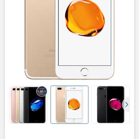
Plus (và iPhone 6 và 6 Plus trước đó) với thân kim loại bo tròn.
Nhưng điểm mới trong thiết kế của các điện thoại này là khả năng
chống nước đạt chuẩn IP67, nghĩa là nó có thể trụ được 30 phút
dưới nước ở độ sâu 1 mét. Các chi tiết mới đáng kể nữa trong thiết
kế là vị trí dải ăng ten thay đổi, hiện nằm ở sát phía trên và dưới
mặt lưng khiến iPhone mới trông thoáng đạt hơn.
Giắc âm thanh 3.5mm đã không còn. Như vậy, tai nghe có dây sẽ
phải cắm qua cổng Lightning. Tất nhiên, chúng ta có thể sử dụng
tai nghe Bluetooth để kết nối với iPhone mới. iPhone 7 và 7 Plus có
thêm lựa chọn màu đen bóng và đen nhám lạ mắt cùng với các lựa
chọn màu cũ là vàng, vàng hồng và bạc.
Hãng táo cũng đi kèm tai nghe Earpod mới cùng với cáp Lightning
và bộ chuyển đổi 3.5mm sang cổng Lightning trong hộp máy
iPhone 7 và 7 Plus.