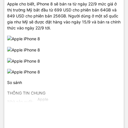
Apple cho biết, iPhone 8 sẽ bán ra từ ngày 22/9 mức giá ở
AAC (8 - 320 Kbps), Protected AAC (từ iTunes
thị trường Mỹ bắt đầu từ 699 USD cho phiên bản 64GB và
Định dạng
Store), HE-AAC, MP3 (8 - 320 Kbps), MP3 VBR,
849 USD cho phiên bản 256GB. Người dùng ở một số quốc
nhạc hỗ
Audible (formats 2, 3, 4, Audible Enhanced Audio,
gia như Mỹ sẽ được đặt hàng vào ngày 15/9 và bán ra chính
trợ:
AAX, and AAX+), Apple Lossless, AIFF và WAV
thức vào ngày 22/9 tới.
Định dạng
.m4a
ghi âm:
CÁC TÍNH NĂNG KHÁC
Cảm biến vân tay, gia tốc, gyro, tiệm cận, la bàn và
Các cảm
khí áp kế
biến:
So sánh
Đèn LED
Không
THÔNG TIN CHUNG
thông báo:
Apple
Nhà sản xuất:
1 SIM
iOS 11
SIM:
Hệ điều hành:
143,5 x 71 x 7,5 mm
Kích thước:
Tai nghe EarPods, cáp chuyển đổi 3.5mm sang
Phụ kiện đi