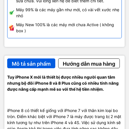
sửa chữa. Vui lòng liên hệ để biết thêm chi tiết.
Máy 99% là các máy gần như mới, có vài vết xước nhẹ
6 lõi (2 lõi hiệu năng cao, 4 lõi tiết kiệm pin),
nhỏ
Bộ xử lý(CPU):
chưa rõ tốc độ xung nhịp.
Máy New 100% là các máy mới chưa Active ( không
box )
Bộ xử lý đồ
Chưa rõ thông tin
họa(GPU):
2GB
Bộ nhớ RAM:
Mô tả sản phẩm
Hướng dẫn mua hàng
Bộ nhớ lưu
64/256GB
trữ:
Tuy iPhone X mới là thiết bị được nhiều người quan tâm
nhưng bộ đôi iPhone 8 và 8 Plus cũng có nhiều tính năng
Khe cắm thẻ
Không
được nâng cấp mạnh mẽ so với thế hệ tiền nhiệm.
nhớ:
Cảm biến vân
Có, tích hợp nút home mặt trước
tay:
iPhone 8 có thiết kế giống với iPhone 7 với thân kim loại bo
tròn. Điểm khác biệt với iPhone 7 là máy được trang bị 2 mặt
PIN
kính tương tự như trên iPhone 4 và 4S. Việc sử dụng kính sẽ
giúp Apple khả thi trong việc đưa tính năng sạc không dây