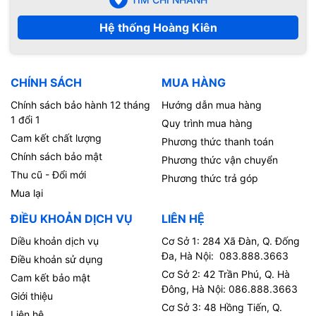
hỗ
trợ:
Hệ thống Hoàng Kiên
Định
dạng
*.MOV
quay
CHÍNH SÁCH
MUA HÀNG
video:
Định
AAC (8 - 320 Kbps), Protected AAC (từ iTunes Store),
Chính sách bảo hành 12 tháng
Hướng dẫn mua hàng
dạng
HE-AAC, MP3 (8 - 320 Kbps), MP3 VBR, Audible
1 đổi 1
Quy trình mua hàng
nhạc
(formats 2, 3, 4, Audible Enhanced Audio, AAX, and
Cam kết chất lượng
Phương thức thanh toán
hỗ
AAX+), Apple Lossless, AIFF và WAV
Chính sách bảo mật
Phương thức vận chuyển
trợ:
Thu cũ - Đổi mới
Định
Phương thức trả góp
dạng
.m4a
Mua lại
ghi
ĐIỀU KHOẢN DỊCH VỤ
LIÊN HỆ
âm:
CÁC TÍNH NĂNG KHÁC
Diều khoản dịch vụ
Cơ Sở 1: 284 Xã Đàn, Q. Đống
Cảm biến vân tay, gia tốc, gyro, tiệm cận, la bàn
Đa, Hà Nội: 083.888.3663
Các cảm
Điều khoản sử dụng
và khí áp kế
biến:
Cơ Sở 2: 42 Trần Phú, Q. Hà
Cam kết bảo mật
Đông, Hà Nội: 086.888.3663
Đèn LED
Không
Giới thiệu
Cơ Sở 3: 48 Hồng Tiến, Q.
thông báo:
Liên hệ