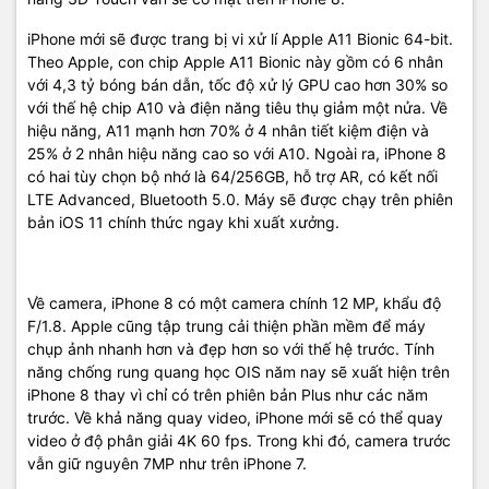
iPhone mới sẽ được trang bị vi xử lí Apple A11 Bionic 64-bit.
KẾT NỐI
Theo Apple, con chip Apple A11 Bionic này gồm có 6 nhân
3G, 4G/LTE
với 4,3 tỷ bóng bán dẫn, tốc độ xử lý GPU cao hơn 30% so
3G:
với thế hệ chip A10 và điện năng tiêu thụ giảm một nửa. Về
hiệu năng, A11 mạnh hơn 70% ở 4 nhân tiết kiệm điện và
Wi-Fi 802.11 a/b/g/n/ac, dải tần kép
Wi-fi:
25% ở 2 nhân hiệu năng cao so với A10. Ngoài ra, iPhone 8
có hai tùy chọn bộ nhớ là 64/256GB, hỗ trợ AR, có kết nối
LTE Advanced, Bluetooth 5.0. Máy sẽ được chạy trên phiên
Bluetooth 5.0
Bluetooth:
bản iOS 11 chính thức ngay khi xuất xưởng.
lightning
USB:
Về camera, iPhone 8 có một camera chính 12 MP, khẩu độ
F/1.8. Apple cũng tập trung cải thiện phần mềm để máy
ĐA PHƯƠNG TIỆN
chụp ảnh nhanh hơn và đẹp hơn so với thế hệ trước. Tính
năng chống rung quang học OIS năm nay sẽ xuất hiện trên
Định dạng
m4v, .mp4,.mov, .avi
iPhone 8 thay vì chỉ có trên phiên bản Plus như các năm
video hỗ
trợ:
trước. Về khả năng quay video, iPhone mới sẽ có thể quay
video ở độ phân giải 4K 60 fps. Trong khi đó, camera trước
Định dạng
*.MOV
vẫn giữ nguyên 7MP như trên iPhone 7.
quay video: