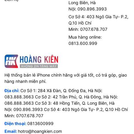
Long Biên, Hà
1 SIM
SIM:
Nội: 090.896.3993
Tai nghe EarPods, cáp chuyển đổi 3.5mm sang
Cơ Sở 4: 403 Ngô Gia Tự- P.2,
Phụ kiện đi
Lightning, cáp sạc Lightning, củ sạc
Q.10 Hồ Chí
kèm:
Minh: 0707.678.707
Lựa chọn
Bạc, vàng, vàng hồng, đen nhám và đen bóng
Mua hàng online:
màu:
0813.600.999
Hệ thống bán lẻ iPhone chính hãng với giá tốt, có trả góp, giao
hàng nhanh miễn phí.
Địa chỉ:
Cơ Sở 1: 284 Xã Đàn, Q. Đống Đa, Hà Nội:
083.888.3663 Cơ Sở 2: 42 Trần Phú, Q. Hà Đông, Hà Nội:
086.888.3663 Cơ Sở 3: 48 Hồng Tiến, Q. Long Biên, Hà
Nội: 090.896.3993 Cơ Sở 4: 403 Ngô Gia Tự- P.2, Q.10 Hồ Chí
Minh: 0707.678.707
Điện thoại:
0813600999
Email:
hotro@hoangkien.com