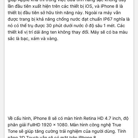
Chưa rõ thông tin
Dung lượng:
lần đầu tiên xuất hiện trên các thiết bị iOS, và iPhone 8 là
thiết bị đầu tiên sở hữu tính năng này. Ngoài ra máy vẫn
được trang bị khả năng chống nước đạt chuẩn IP67 nghĩa là
Có, sạc 50% trong 30 phút
Sạc nhanh:
nó có thể trụ được 30 phút dưới nước ở độ sâu 1 mét. Các
thiết kế vị trí dải ăng ten không thay đổi. Máy sẽ có ba màu
sắc là bạc, xám và vàng.
Có
Sạc không dây:
CAMERA
Camera mặt
12 MP
sau:
Khẩu độ f/1.8, lấy nét tự động theo pha, đèn flash
Các tính
kép, nhận diện khuân mặt, chụp toàn cảnh, HDR
năng:
2160p@30/60fps, 1080p@30/60/240fps
Quay phim:
Về cấu hình, iPhone 8 sẽ có màn hình Retina HD 4.7 inch, độ
phân giải FullHD 1920 x 1080. Màn hình công nghệ True
Camera mặt
7 MP
Tone sẽ giúp tăng cường trải nghiệm của người dùng. Tính
trước:
năng 3D Touch vẫn sẽ có mặt trên iPhone 8.