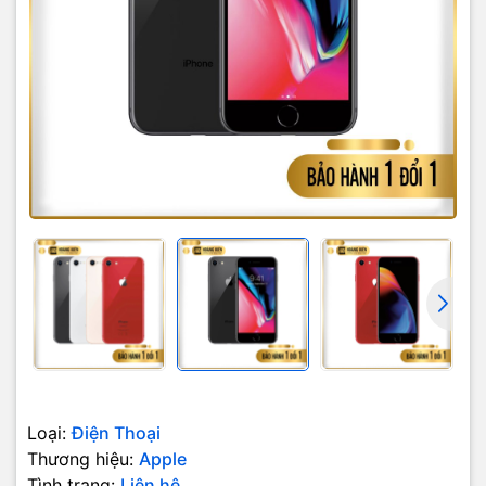
Về cấu hình, iPhone 8 sẽ có màn hình Retina HD 4.7 inch, độ phân
giải FullHD 1920 x 1080. Màn hình công nghệ True Tone sẽ giúp
tăng cường trải nghiệm của người dùng. Tính năng 3D Touch vẫn
sẽ có mặt trên iPhone 8.
iPhone mới sẽ được trang bị vi xử lí Apple A11 Bionic 64-bit. Theo
Apple, con chip Apple A11 Bionic này gồm có 6 nhân với 4,3 tỷ
bóng bán dẫn, tốc độ xử lý GPU cao hơn 30% so với thế hệ chip
A10 và điện năng tiêu thụ giảm một nửa. Về hiệu năng, A11 mạnh
hơn 70% ở 4 nhân tiết kiệm điện và 25% ở 2 nhân hiệu năng cao so
với A10. Ngoài ra, iPhone 8 có hai tùy chọn bộ nhớ là 64/256GB,
hỗ trợ AR, có kết nối LTE Advanced, Bluetooth 5.0. Máy sẽ được
Loại:
Điện Thoại
chạy trên phiên bản iOS 11 chính thức ngay khi xuất xưởng.
Thương hiệu:
Apple
Tình trạng:
Liên hệ