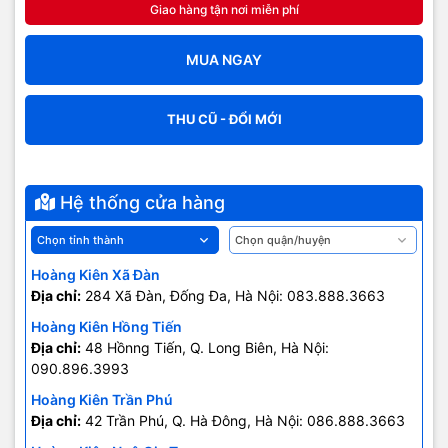
Giao hàng tận nơi miễn phí
So sánh
MUA NGAY
THÔNG TIN CHUNG
Apple
Nhà sản xuất:
THU CŨ - ĐỔI MỚI
iOS 11
Hệ điều hành:
Hệ thống cửa hàng
143,5 x 71 x 7,5 mm
Kích thước:
Hoàng Kiên Xã Đàn
148g
Trọng lượng:
Địa chỉ:
284 Xã Đàn, Đống Đa, Hà Nội: 083.888.3663
Hoàng Kiên Hồng Tiến
13/09/2017
Ngày giới thiệu:
Địa chỉ:
48 Hồnng Tiến, Q. Long Biên, Hà Nội:
090.896.3993
22/09/2017
Hoàng Kiên Trần Phú
Ngày bán:
Địa chỉ:
42 Trần Phú, Q. Hà Đông, Hà Nội: 086.888.3663