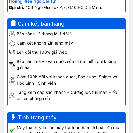
Giá tại Mỹ: 699 USD
Hoàng Kiên Ngô Gia Tự
Giá:
Địa chỉ:
403 Ngô Gia Tự- P.2, Q.10 Hồ Chí Minh:
0707.678.707
MÀN HÌNH
Cam kết bán hàng
4,7 inch
Cỡ màn hình:
Bảo hành 12 tháng lỗi 1 đổi 1
Cam kết không Zin tặng máy
750 x 1334 pixel
Độ phân giải:
Lên đời thu 100% giá Web
Bảo hành rơi vỡ vào nước sửa chữa miễn phí không
326 ppi
Mật độ điểm ảnh:
giới hạn
Giảm 100K đối với khách quen, Fan cứng, Shiper và
LED-backlit IPS LCD
Học Sinh - Sinh Viên
Công nghệ:
Tặng kèm cáp sạc nhanh + Cường lực full màn + ốp
silicon chống sốc
Cảm ứng điện dung
Màn hình cảm ứng:
Tình trạng máy
PHẦN CỨNG
Máy thanh lý là các máy trade-in bán hộ hoặc đã qua
Apple A11 Bionic
Chipset: