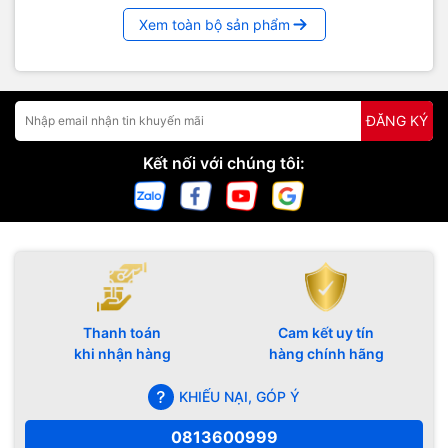
Xem toàn bộ sản phẩm
ĐĂNG KÝ
Kết nối với chúng tôi:
Thanh toán
Cam kết uy tín
khi nhận hàng
hàng chính hãng
KHIẾU NẠI, GÓP Ý
0813600999