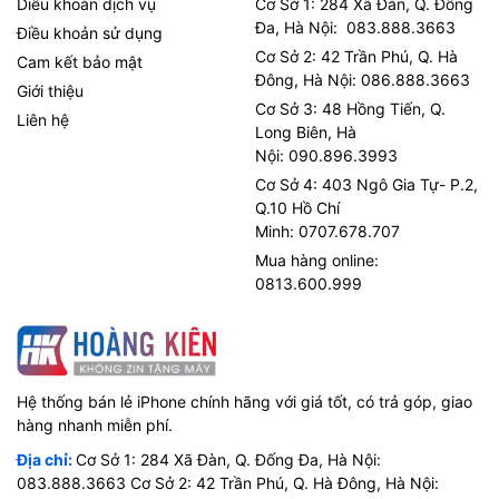
Diều khoản dịch vụ
Cơ Sở 1: 284 Xã Đàn, Q. Đống
Đa, Hà Nội: 083.888.3663
Điều khoản sử dụng
Cơ Sở 2: 42 Trần Phú, Q. Hà
Cam kết bảo mật
Đông, Hà Nội: 086.888.3663
Giới thiệu
Cơ Sở 3: 48 Hồng Tiến, Q.
Liên hệ
Long Biên, Hà
Nội: 090.896.3993
Cơ Sở 4: 403 Ngô Gia Tự- P.2,
Q.10 Hồ Chí
Minh: 0707.678.707
Mua hàng online:
0813.600.999
Hệ thống bán lẻ iPhone chính hãng với giá tốt, có trả góp, giao
hàng nhanh miễn phí.
Địa chỉ:
Cơ Sở 1: 284 Xã Đàn, Q. Đống Đa, Hà Nội:
083.888.3663 Cơ Sở 2: 42 Trần Phú, Q. Hà Đông, Hà Nội: