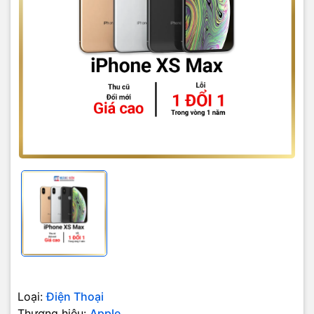
Trên đây là công thức giá thu lại và tình trạng từng loại máy dự
tính, tình trạng cụ thể Quý Khách mang trực tiếp đến cửa hàng
để định giá. ( Nếu máy đúng tình trạng Quý Khách chỉ cần bù
phần chênh lệnh )
Quy trình Thu Cũ Đổi Mới iPhone
Mang máy cũ đến cửa hàng.
Test máy & báo giá minh bạch.
Chọn sản phẩm Apple mới.
Nhận 70% giá trị máy cũ - 30% còn lại nhận sau 2H - Thanh
toán phần chênh lệch máy mới.
Nhận máy mới ngay.
Loại:
Điện Thoại
Thương hiệu:
Apple