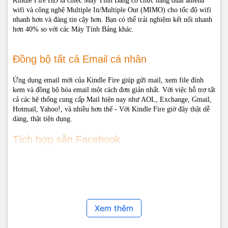
Kindle Fire HD là chiếc Máy Tính Bảng có chức năng dual antena
wifi và công nghệ Multiple In/Multiple Out (MIMO) cho tốc độ wifi
nhanh hơn và đáng tin cậy hơn. Bạn có thể trải nghiệm kết nối nhanh
hơn 40% so với các Máy Tính Bảng khác.
Đồng bộ tất cả Email cá nhân
Ứng dụng email mới của Kindle Fire giúp gửi mail, xem file đính
kem và đồng bộ hóa email một cách đơn giản nhất. Với việc hỗ trợ tất
cả các hệ thống cung cấp Mail hiện nay như AOL, Exchange, Gmail,
Hotmail, Yahoo!, và nhiều hơn thế - Với Kindle Fire giờ đây thật dễ
dàng, thật tiện dụng.
Tích hợp sẵn Facebook
Với việc ứng dụng Facebook có thể dễ dàng tìm thấy trên Amazon
Appstore, Kindle Fire thực sự được tích hợp Facebook một cách dễ
dàng và tiện lợi giúp bạn có thể kế nối, chia sẻ và chơi game với gia
đình và bạn bè. Đồng bộ ảnh, sách và thông tin của mình ở bất kỳ nơi
đâu.
Xem thêm
Mang theo và đọc tài liệu mọi lúc mọi nơi
Những báo cáo, văn bản, bài học giờ đây có thể theo bạn đến bất kỳ