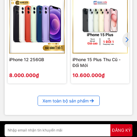
3.5 mm stereo jack
Audio
Kindle (AZW), TXT, PDF, unprotected MOBI, PRC
natively, Audible Enhanced format (AAX), DOC,
Format
DOCX, JPEG, GIF, PNG, BMP, non-DRM AAC,
file hỗ
MP3, MIDI, PCM/WAVE, OGG, WAV, MP4, AAC
trợ
LC/LTP, HE-AACv1, HE-AACv2, AMR-NB, AMR-
iPhone 12 256GB
iPhone 15 Plus Thu Cũ -
WB, HTML5, CSS3, MP4, 3GP, VP8(.webm)
Đổi Mới
8.000.000₫
10.600.000₫
Phụ
Cáp USB 2.0 cable, và Quick Start Guide
kiện
Hướng dẫn sử dụng Máy Tính Bảng Kindle Fire HD 7":
Xem toàn bộ sản phẩm
Hướng dẫn Root Kindle Fire HD 7, 8.9, Fire 2
Hướng dẫn chặn update tự động OTA của Kindle Fire HD
Hướng dẫn Fix lỗi tiếng Việt của Kindle Fire HD
Hướng dẫn back up và recovery cho Kindle Fire HD
ĐĂNG KÝ
Hướng dẫn bỏ quảng cáo trên Kindle Fire HD