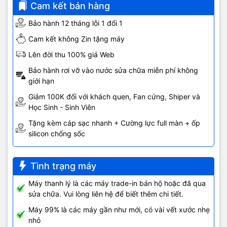
Cam kết bán hàng
thống cung cấp Mail hiện nay như AOL, Exchange, Gmail, Hotmail, Yahoo!,
và nhiều hơn thế - Với Kindle Fire giờ đây thật dễ dàng, thật tiện dụng.
Bảo hành 12 tháng lỗi 1 đổi 1
Tích hợp sẵn Facebook
Cam kết không Zin tặng máy
Với việc ứng dụng Facebook có thể dễ dàng tìm thấy trên Amazon Appstore,
Lên đời thu 100% giá Web
Kindle Fire thực sự được tích hợp Facebook một cách dễ dàng và tiện lợi
Bảo hành rơi vỡ vào nước sửa chữa miễn phí không
giúp bạn có thể kế nối, chia sẻ và chơi game với gia đình và bạn bè. Đồng bộ
giới hạn
ảnh, sách và thông tin của mình ở bất kỳ nơi đâu.
Giảm 100K đối với khách quen, Fan cứng, Shiper và
Mang theo và đọc tài liệu mọi lúc mọi nơi
Học Sinh - Sinh Viên
Những báo cáo, văn bản, bài học giờ đây có thể theo bạn đến bất kỳ nơi đâu
Tặng kèm cáp sạc nhanh + Cường lực full màn + ốp
với chiếc Kinde Fire bé nhỏ. Từ Excel, Word cho đến PDF giờ đây mọi thứ
silicon chống sốc
trở nên thật dễ dàng hơn bao giờ hết.
Tình trạng máy
Thông số kỹ thuật:
Máy thanh lý là các máy trade-in bán hộ hoặc đã qua
sửa chữa. Vui lòng liên hệ để biết thêm chi tiết.
Màn hình màu đa điểm 7"; 1280x800 pixel với 720 ppi,
Máy 99% là các máy gần như mới, có vài vết xước nhẹ
Màn hình
công nghệ IPS (in-plane switching), công nghệ chống chói
nhỏ
và lọc phân cực.