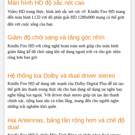
Màn hình HD độ sắc nét cao
Hướng dẫn sử dụng Máy Tính Bảng Kindle Fire
:
Video HD trung thực, hình ảnh sắc nét rực rỡ. Kindle Fire HD mang
Hướng dẫn đăng ký tài khoản amazon
đến màn hình LCD với độ phân giải HD 1280x800 mang cả thế giới
Hướng dẫn cài đặt phần mềm trên kindle fire (không root máy)
đến với cuộc sống của bạn.
Hướng dẫn download ứng dụng miễn phí trên google play (market) về máy tính
Hướng dẫn chép sách vào kindle fire
Hướng dẫn sữa lỗi Kindle Fire treo logo
Giảm độ chói sáng và tăng góc nhìn
Hướng dẫn sử dụng khác
Kindle Fire HD với công nghệ hoàn toàn mới giúp cho màn hình
:
giảm đáng kể độ chói sáng khi sử dụng ngoài trời và cho góc nhìn
rộng hơn bao giờ.
Hướng dẫn tạo tài khoản Amazon và mua sách miễn phí
Sử dụng Calibre để quản lý thư viện sách điện tử(chỉnh sửa,convert,..)
Hướng dẫn convert và đọc file *.prc
Hệ thống loa Dolby và dual driver stereo
Hướng dẫn thay đổi kích thước ảnh hàng loạt tạo truyện tranh
Hướng dẫn tạo collection cho kindle bằng Kindlean 2
Kindle Fire HD sử dụng sức mạnh của Dolby Digital Plus để tái tạo
Hướng dẫn cài HĐH Duokan cho Kindle
thế giới âm thanh trung thực dù cho bạn đang sử dụng tai nghe hay
Nhúng font tiếng Việt cho các file ePub
nghe bằng loa ngoài. Với driver dual stereo giúp tái tạo âm thanh
Hoài An
chính xác, tiếng bass sâu và trầm lắng, mang đến cho người nghe
những trải nghiệm khó quên.
Hai Antennas, băng tần rộng hơn và chế độ
dual