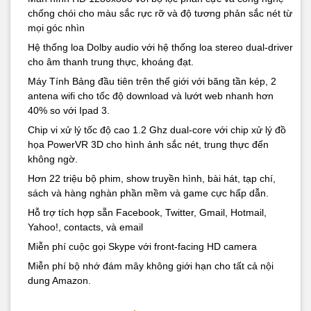
chống chói cho màu sắc rực rỡ và độ tương phản sắc nét từ
3.5 mm stereo jack
Audio
mọi góc nhìn
Hệ thống loa Dolby audio với hệ thống loa stereo dual-driver
Kindle (AZW), TXT, PDF, unprotected MOBI, PRC natively,
cho âm thanh trung thực, khoáng đạt.
Audible Enhanced format (AAX), DOC, DOCX, JPEG, GIF,
Format file
PNG, BMP, non-DRM AAC, MP3, MIDI, PCM/WAVE, OGG,
hỗ trợ
Máy Tính Bảng đầu tiên trên thế giới với băng tần kép, 2
WAV, MP4, AAC LC/LTP, HE-AACv1, HE-AACv2, AMR-NB,
antena wifi cho tốc độ download và lướt web nhanh hơn
AMR-WB, HTML5, CSS3, MP4, 3GP, VP8(.webm)
40% so với Ipad 3.
Cáp USB 2.0 cable, và Quick Start Guide
Phụ kiện
Chip vi xử lý tốc độ cao 1.2 Ghz dual-core với chip xử lý đồ
họa PowerVR 3D cho hình ảnh sắc nét, trung thực đến
không ngờ.
Hướng dẫn sử dụng Máy Tính Bảng Kindle Fire HD 7":
Hơn 22 triệu bộ phim, show truyền hình, bài hát, tạp chí,
Hướng dẫn Root Kindle Fire HD 7, 8.9, Fire 2
sách và hàng nghàn phần mềm và game cực hấp dẫn.
Hướng dẫn chặn update tự động OTA của Kindle Fire HD
Hỗ trợ tích hợp sẵn Facebook, Twitter, Gmail, Hotmail,
Hướng dẫn Fix lỗi tiếng Việt của Kindle Fire HD
Yahoo!, contacts, và email
Hướng dẫn back up và recovery cho Kindle Fire HD
Hướng dẫn bỏ quảng cáo trên Kindle Fire HD
Miễn phí cuộc gọi Skype với front-facing HD camera
Hướng dẫn root Kindle Fire HD 7" (Với Gapps,gõ tiếng Việt, Go
Miễn phí bộ nhớ đám mây không giới hạn cho tất cả nội
Launcher)
dung Amazon.
Hướng dẫn khắc phục lỗi Kindle Fire HD
Hướng dẫn đăng ký tài khoản amazon