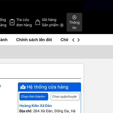
hống
Tra cứu
Giỏ hàng
Thông
hàng
đơn hàng
Sản phẩm
0
tin
hành
Chính sách lên đời
Chính sách mua lại
Liê
n
Hệ thống cửa hàng
Hoàng Kiên Xã Đàn
Địa chỉ:
284 Xã Đàn, Đống Đa, Hà