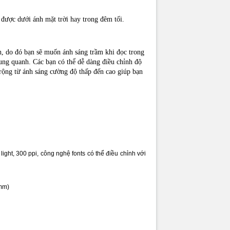
n sử dụng Kindle Paperwhite
 được dưới ánh mặt trời hay trong đêm tối.
sử dụng Kindle Paperwhite
ra từ và bổ sung từ điển cho Kindle
, do đó bạn sẽ muốn ánh sáng trầm khi đọc trong
oàn tập Kindle Paperwhite(jailbreak,đọc epub, pdf,..)
ung quanh. Các bạn có thể dễ dàng điều chỉnh độ
ộng từ ánh sáng cường độ thấp đến cao giúp bạn
n sử dụng khác
:
ibre để quản lý thư viện sách điện tử(chỉnh sửa,convert,..)
onvert và đọc file *.prc
hay đổi kích thước ảnh hàng loạt tạo truyện tranh
ạo collection cho kindle bằng Kindlean 2
cài HĐH Duokan cho Kindle
tiếng Việt cho các file ePub
light, 300 ppi, công nghệ fonts có thể điều chỉnh với
 mm)