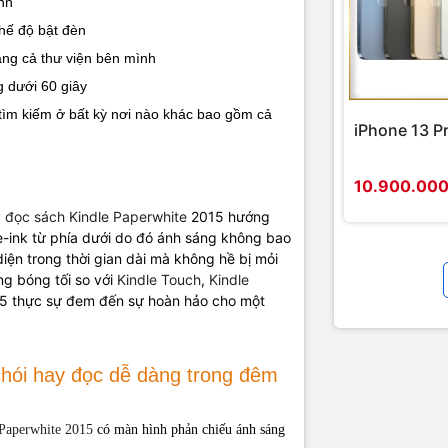
ỉnh
6.7" x 4.6" x 0.36" (169 mm x 117 mm x 9.1 mm)
chế độ bật đèn
7.2 ounces (205 grams)
g
ang cả thư viện bên mình
g dưới 60 giây
4 GB bộ nhớ trong (xâp xỉ 3.3 GB trống cho nội dung người dùng). Lưu trữ l
g
sách
tìm kiếm ở bất kỳ nơi nào khác bao gồm cả
iPhone 13 P
Miễn phí bộ nhớ đám mây cho toàn bộ nội dung Amazon giống với
Kindle 
m
Basic
hay
Kindle Keyboard
10.900.00
Một lần sạc có thể dùng trong 8 tuần, với chế độ đọc nửa giờ mỗi ngày, wifi t
g
 đọc sách
Kindle Paperwhite
2015 hướng
ở thang 10. Thời lượng pin có thể khác nhau tùy thuộc người dùng
e-ink từ phía dưới do đó ánh sáng không bao
diện trong thời gian dài mà không hề bị mỏi
ng bóng tối so với
Kindle Touch
,
Kindle
Sạc đầy trong vòng 4 tiếng từ cáp USB
15 thực sự đem đến sự hoàn hảo cho một
Hỗ trợ kết nối chuẩn 802.11b, 802.11g, or 802.11n và bảo mật WEP, WPA an
Kindle Format 8 (AZW3), Kindle (AZW), TXT, PDF, unprotected MOBI, PR
chói hay đọc dễ dàng trong đêm
hỗ
HTML, DOC, DOCX, JPEG, GIF, PNG, BMP through conversion
Paperwhite 2015
có màn hình phản chiếu ánh sáng