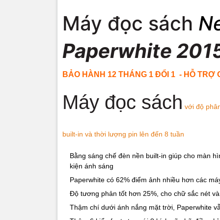
Đọc dưới
Máy đọc sách
N
Máy
Paperwhite 201
sáng như tra
BẢO HÀNH 12 THÁNG 1 ĐỔI 1 - HỖ TRỢ
Độ sáng 
Máy đọc sách
Mắt bạn được
với độ phân
trong đêm và
chỉnh độ sán
giúp bạn đọc 
built-in và thời lượng pin lên đến 8 tuần
So sánh 
Bằng sáng chế đèn nền built-in giúp cho màn h
kiện ánh sáng
Thông số
Paperwhite có 62% điểm ảnh nhiều hơn các má
Độ tương phản tốt hơn 25%, cho chữ sắc nét và c
Hiển thị
Thậm chí dưới ánh nắng mặt trời, Paperwhite vẫ