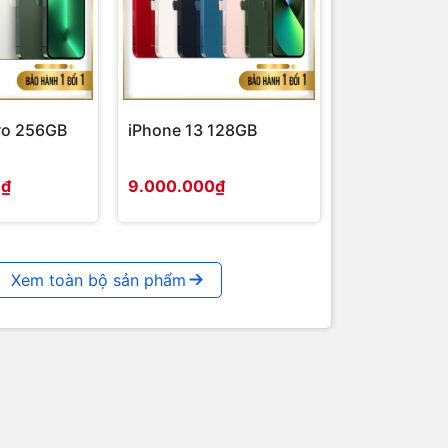
ên đến 1,100
ro 256GB
iPhone 13 128GB
Touch
,
Kindle
0₫
9.000.000₫
ắt và đèn bật
Xem toàn bộ sản phẩm
d WPA2
C natively;