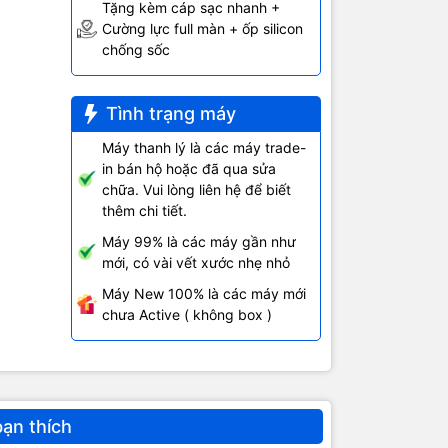
Tặng kèm cáp sạc nhanh +
Cường lực full màn + ốp silicon
t và không
chống sốc
Tình trạng máy
Máy thanh lý là các máy trade-
in bán hộ hoặc đã qua sửa
c bao gồm
chữa. Vui lòng liên hệ để biết
thêm chi tiết.
Máy 99% là các máy gần như
mới, có vài vết xước nhẹ nhỏ
Máy New 100% là các máy mới
chưa Active ( không box )
015 hướng
áng không
à không hề
ến sự hoàn
bạn thích