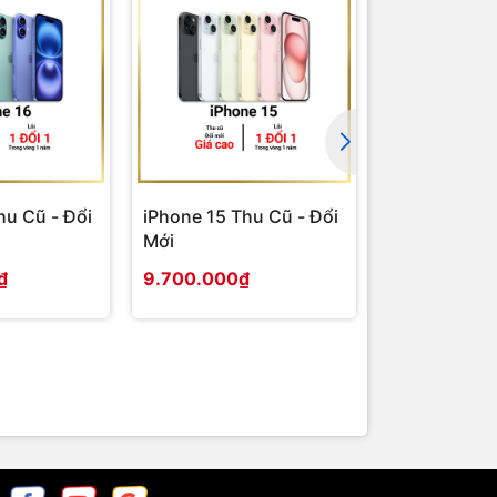
hu Cũ - Đổi
iPhone 15 Thu Cũ - Đổi
iPhone 14 P
Mới
- Đổi Mới
₫
9.700.000₫
8.800.000₫