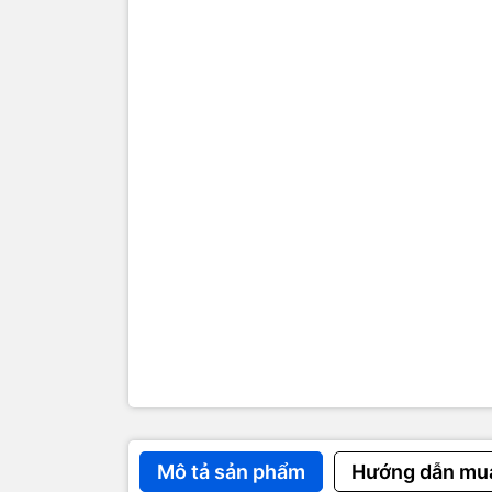
Độ tươn
Thậm ch
chói
Thêm 6 
Dung lư
Lưu trữ
Built-i
180,000
cả những
Thiết kế để
Không giốn
ánh sáng về
bao giờ đi 
bị mỏi mắt.
Touch
,
Kind
hảo cho một
Mô tả sản phẩm
Hướng dẫn mu