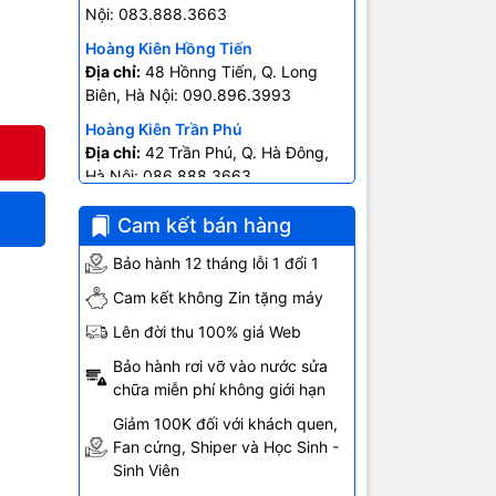
Nội: 083.888.3663
Hoàng Kiên Hồng Tiến
Địa chỉ:
48 Hồnng Tiến, Q. Long
Biên, Hà Nội: 090.896.3993
Hoàng Kiên Trần Phú
Địa chỉ:
42 Trần Phú, Q. Hà Đông,
Hà Nội: 086.888.3663
 ĐỜI
Hoàng Kiên Ngô Gia Tự
Cam kết bán hàng
Địa chỉ:
403 Ngô Gia Tự- P.2, Q.10
Hồ Chí Minh: 0707.678.707
Bảo hành 12 tháng lỗi 1 đổi 1
o với đèn
Cam kết không Zin tặng máy
Lên đời thu 100% giá Web
Bảo hành rơi vỡ vào nước sửa
chữa miễn phí không giới hạn
ưới mọi
Giảm 100K đối với khách quen,
Fan cứng, Shiper và Học Sinh -
Sinh Viên