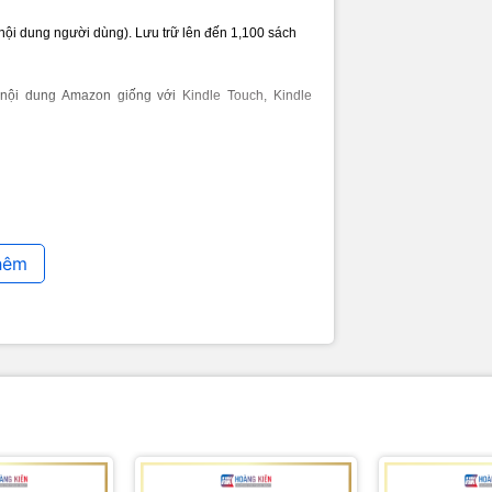
 nội dung người dùng). Lưu trữ lên đến 1,100 sách
 nội dung Amazon giống với
Kindle Touch
,
Kindle
 chế độ đọc nửa giờ mỗi ngày, wifi tắt và đèn bật ở
tùy thuộc người dùng
hêm
r 802.11n và bảo mật WEP, WPA and WPA2
, PDF, unprotected MOBI, PRC natively; HTML, DOC,
rsion