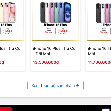
ọc epub, pdf,..)
(chỉnh sửa,convert,..)
 truyện tranh
Plus Thu Cũ
iPhone 16 Plus Thu Cũ
iPhone 16 T
an 2
- Đổi Mới
Mới
0₫
13.500.000₫
11.700.000
Xem toàn bộ sản phẩm