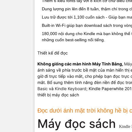
Thêm 6 kiểu fonts tay với 8 kích cỡ chữ điều ch
Kích thước
Dung lượng pin lên đến 8 tuần, thậm chí trong 
Trọng lượn
Lưu trữ được tới 1,100 cuốn sách - Giúp bạn m
Built-in Wi-Fi giúp bạn download sách trong vòn
Dung lượn
180,000 nội dung cho Kindle mà bạn không thể 
những cuốn best-selling nổi tiếng.
Bộ nhớ đá
mây
Thiết kế để đọc
Dung lượn
Không giống các màn hình Máy Tính Bảng,
Máy
pin
ánh sáng về phía trước bề mặt của màn hiển thị 
giờ đi trực tiếp vào mắt, cho phép bạn đọc trực 
Thời gian
mắt. Bổ sung thêm tính năng đèn nền để đọc tro
sạc
Basic
và
Kindle Keyboard
; Kindle Paperwhite 20
thiết bị máy đọc sách
Wi-Fi
Đọc dưới ánh mặt trời không hề bị 
Định dạng 
trợ
Máy đọc sách
Kindle 