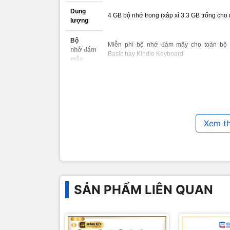
Dung
4 GB bộ nhớ trong (xâp xỉ 3.3 GB trống cho
lượng
Bộ
Miễn phí bộ nhớ đám mây cho toàn bộ
nhớ đám
Basic
hay
Kindle Keyboard
mây
Dung
Một lần sạc có thể dùng trong 8 tuần, với
lượng
thang 10. Thời lượng pin có thể khác nhau 
pin
Thời gian
Sạc đầy trong vòng 4 tiếng từ cáp USB
Xem t
sạc
Hỗ trợ kết nối chuẩn 802.11b, 802.11g, o
Wi-Fi
Định
Kindle Format 8 (AZW3), Kindle (AZW), TXT
dạng hỗ
DOCX, JPEG, GIF, PNG, BMP through conve
trợ
SẢN PHẨM LIÊN QUAN
Hướng dẫn sử dụng Kindle Paperwhite
: