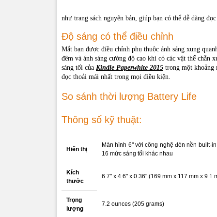
Hướng dẫ
như trang sách nguyên bản, giúp bạn có thể dễ dàng đọc
:
Hướng dẫn 
Độ sáng có thể điều chỉnh
Hướng dẫn t
Mắt bạn được điều chỉnh phụ thuộc ánh sáng xung quanh
Hướng dẫn t
đêm và ánh sáng cường độ cao khi có các vật thể chắn x
sáng tối của
Kindle Paperwhite 2015
trong một khoảng r
Hướng dẫ
đọc thoải mái nhất trong mọi điều kiện.
Sử dụng Cal
So sánh thời lượng Battery Life
Hướng dẫn c
Hướng dẫn t
Hướng dẫn t
Thông số kỹ thuật:
Hướng dẫn 
Nhúng font 
Màn hình 6" với công nghệ đèn nền built-in 
Hoài An
Hiển thị
16 mức sáng tối khác nhau
Kích
6.7" x 4.6" x 0.36" (169 mm x 117 mm x 9.1
thước
Trọng
7.2 ounces (205 grams)
lượng