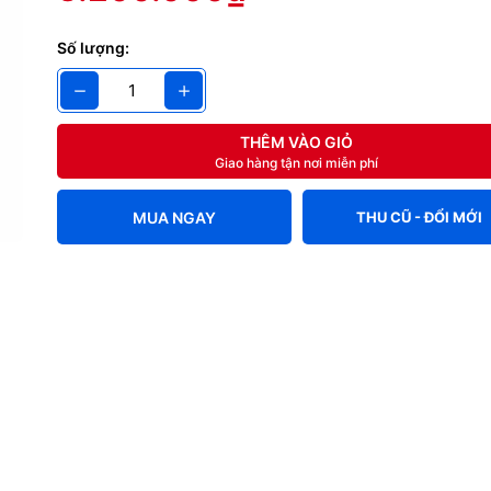
g số kỹ thuật
Số lượng:
 đọc sách
New
Kindle
erwhite 2015
THÊM VÀO GIỎ
Giao hàng tận nơi miễn phí
 12 THÁNG 1 ĐỔI 1 - HỖ TRỢ CÀI ĐẶT SẢN PHẨM TRỌN
MUA NGAY
THU CŨ - ĐỔI MỚI
 đọc sách
với độ phân giải và độ tương phản cực ca
in và thời lượng pin lên đến 8 tuần
ng chế đèn nền built-in giúp cho màn hình có thể dễ dàng đọc được d
ện ánh sáng
ite có 62% điểm ảnh nhiều hơn các máy đọc sách thông thường