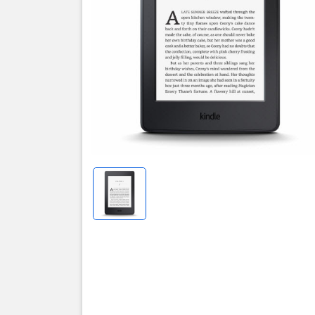
Thôn
Máy
Pap
BẢO HÀNH
Máy
nền built-
Bằng sá
điều ki
Paperwh