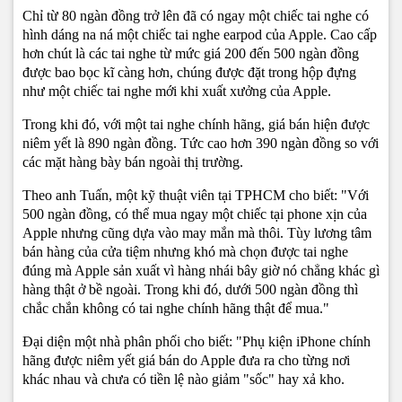
Chỉ từ 80 ngàn đồng trở lên đã có ngay một chiếc tai nghe có
hình dáng na ná một chiếc tai nghe earpod của Apple. Cao cấp
hơn chút là các tai nghe từ mức giá 200 đến 500 ngàn đồng
được bao bọc kĩ càng hơn, chúng được đặt trong hộp đựng
như một chiếc tai nghe mới khi xuất xưởng của Apple.
Trong khi đó, với một tai nghe chính hãng, giá bán hiện được
niêm yết là 890 ngàn đồng. Tức cao hơn 390 ngàn đồng so với
các mặt hàng bày bán ngoài thị trường.
Theo anh Tuấn, một kỹ thuật viên tại TPHCM cho biết: "Với
500 ngàn đồng, có thể mua ngay một chiếc tại phone xịn của
Apple nhưng cũng dựa vào may mắn mà thôi. Tùy lương tâm
bán hàng của cửa tiệm nhưng khó mà chọn được tai nghe
đúng mà Apple sản xuất vì hàng nhái bây giờ nó chẳng khác gì
hàng thật ở bề ngoài. Trong khi đó, dưới 500 ngàn đồng thì
chắc chắn không có tai nghe chính hãng thật để mua."
Đại diện một nhà phân phối cho biết: "Phụ kiện iPhone chính
hãng được niêm yết giá bán do Apple đưa ra cho từng nơi
khác nhau và chưa có tiền lệ nào giảm "sốc" hay xả kho.